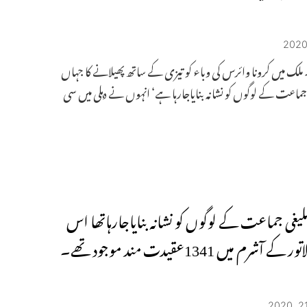
۔ ملک میں کرونا وائرس کی وباء کو تیزی کے ساتھ پھیلانے کا جہاں
ی جماعت کے لوگوں کو نشانہ بنایاجارہا ہے‘ انہوں نے دہلی میں سی
یغی جماعت کے لوگوں کو نشانہ بنایاجارہاتھا اس
وقت لاتور کے آشرم میں 1341عقیدت مند موجود تھے۔