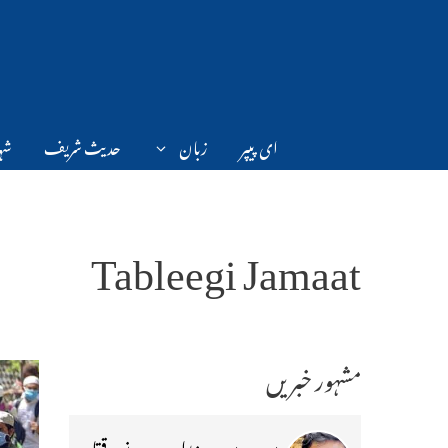
Ski
t
conten
ای پیپر
زبان
حدیث شریف
شہر
Tableegi Jamaat
مشہور خبریں