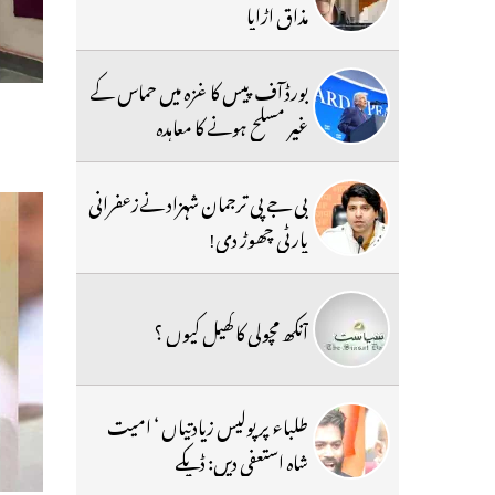
مذاق اڑایا
بورڈ آف پیس کا غزہ میں حماس کے
غیر مسلح ہونے کا معاہدہ
بی جے پی ترجمان شہزاد نےزعفرانی
پارٹی چھوڑ دی!
آنکھ مچولی کا کھیل کیوں ؟
طلباء پر پولیس زیادتیاں ‘ امیت
شاہ استعفی دیں: ڈپکے