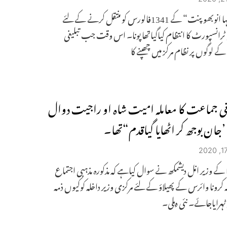
مذکورہ ’مہا انوبھو پنت“ کے 1341فالورس کو منتقل کرنے کے لئے
انسپورٹ کا انتظام کیاگیاتھا پونا۔ اس وقت جب تبلیغی
 لوگوں پر نظام مرکز میں چھپنے کا
لیغی جماعت کا معاملہ امیت شاہ او راجیت دوال
’جان بوجھ کر اٹھایا گیاقدم“تھا۔
 کے وزیر انل دیشمکھ نے سوال کیاہے کہ مذکورہ مذہبی اجتماع
 کرونا وائرس کے پھیلاؤ کے لئے مرکزی وزیر داخلہ کوکیوں ذمہ
 ٹہرایاجائے۔ نئی دہلی۔