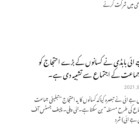
اعی میں شرکت کرنے
ائی بابڈی نے کسانوں کے بڑے احتجاج کو
 جماعت کے اجتماع سے تشبیہ دی ہے۔
ی جے ائی نے تبصرہ کیاکہ کسانوں کا یہ احتجاج ”تبلیغی جماعت
اع کی طرح مسئلہ“ بن سکتا ہے۔نئی دہلی۔ چیف جسٹس آف
ی جے ائی) شرد