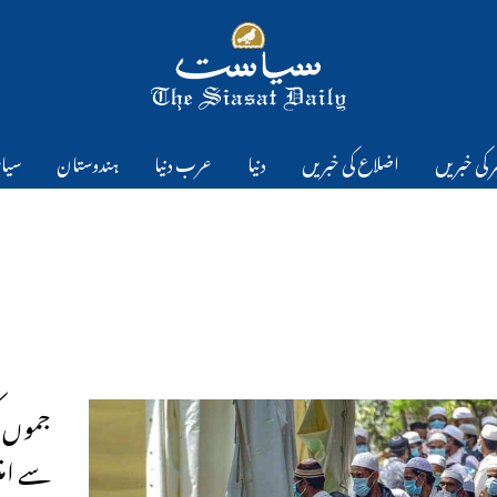
 کی خبریں
اضلاع کی خبریں
دنیا
عرب دنیا
ہندوستان
سیا
جموں ک
سے امت