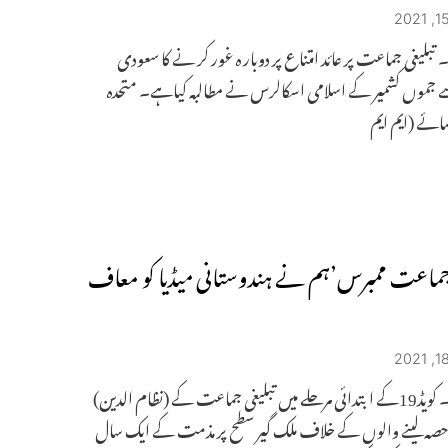
 تبلیغی جماعت پر عائد امتناع پر دوبار ہ غور کر نے کا سعودی
 جموں کشمیر کے اسلامی اسکالرس نے مطالبہ کیاہے۔ متحدہ
ائے (ایم ایم
 جماعت ممبرس’ہم نے ہندوستانی میڈیا کو معاف
حیدرآباد۔ کویڈ19کے ابتدائی مرحلے میں تبلیغی جماعت کے (نظام الدین)
 حصہ لینے والوں کے خلاف ملک گیر سطح پر مذمت کے ایک سال