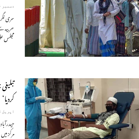
دسمبر 15, 2021
سری نگر۔
عربیہ سے
مجلس علم
تبلیغی
کردیا‘
اپریل 18, 2021
مرکز میں