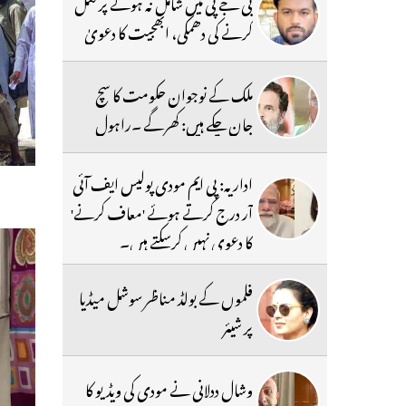
بی جے پی میں شامل نہ ہونے پر قتل
کرنے کی دھمکی، ابھجیت کا دعویٰ
ملک کے نوجوان حکومت کا سچ
جان چکے ہیں: کھرگے ۔راہول
اداریہ: پی ایم مودی پولیس ایف آئی
آر درج کرتے ہوئے 'معاف کرنے'
کا دعوی نہیں کرسکتے ہیں۔
فلموں کے بولڈ مناظر سوشل میڈیا
پر شیئر
وشال ددلانی نے مودی کی ویڈیو کا