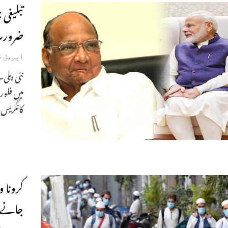
تبلیغی 
ضرورت
اپریل 8, 2020
نئی دہلی
میں فلور
کانگریس 
کرونا و
جانے والو ں