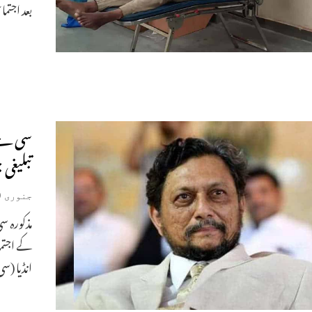
بعد اجتم
سی جے 
تبلیغی
جنوری 9, 2021
مذکورہ س
کے اجتم
انڈیا (س