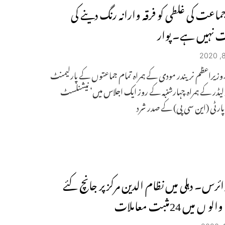
جماعت کی غلطی کو فرقہ وارانہ رنگ دینے کی
 نہیں ہے۔ پوار
۔وزیراعظم نریندر مودی کے ہمراہ تمام جماعتوں کے پارلیمنٹ
 لیڈر کے ہمراہ چہارشنبہ کے روز ایک اجلاس میں‘ نیشنلسٹ
پارٹی (این سی پی) کے صدر شرد
ائرس۔ دہلی میں نظام الدین مرکز پر جانچ کئے
 میں 24مثبت معاملات