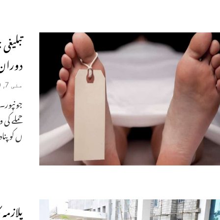
تبلیغی
دوران
مئی 7, 2020
جونپور۔ت
حملے کی 
ں کوپناہ