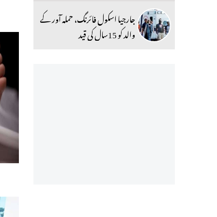
جارجیا اسکول فائرنگ، حملہ آور کے
والد کو 15سال کی قید