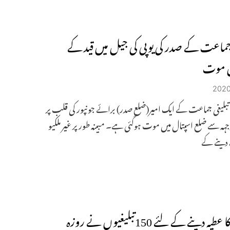
 جماعت کے صدر کی یوپی کی جیل میں قید کے
 موت
بلیغی جماعت کے ایک امیر(ضلع صدر) برائے جونپور کی قلب پر
وجہہ سے ضلع اسپتال میں موت ہوگئی ہے۔ مبینہ طور پر غیر ملکیو
 دینے کے
پلازمہ کا عطیہ دینے کے لئے 150تبلیغیوں نے روزہ