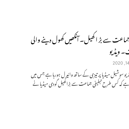
 جماعت سے بڑ ا کھیل۔ آنکھیں کھول دینے والی
۔ ویڈیو
یڈیو سوشیل میڈیا پر تیزی کے ساتھ وائیر ل ہورہا ہے جس میں
ا ہے کہ کس طرح تبلیغی جماعت سے بڑا کھیل گودی میڈیا نے