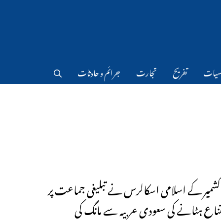
سیات
تفریح
تجارت
جرائم و حادثات
شمیر کے اسلامی اسکالرس نے تبلیغی جماعت پر
ناع ہٹانے کی سعودی عربیہ سے مانگ کی