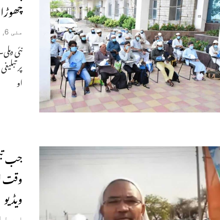
چھوڑا
مئی 6, 2020
نئی دہلی
پر تبلیغ
او
جب تبل
ویڈیو
اپریل 21, 2020