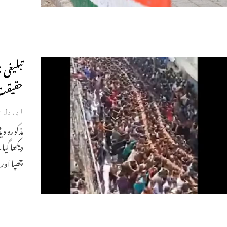
تبلیغی
حقیقت
اپریل 14, 2020
مذکورہ و
دیکھا گی
چھپا اور