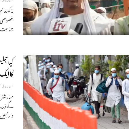
خصوصی ٹر
جماعت کے
کیا تب
کاایک 
اپریل 17, 2020
مہارشٹرا
کے ذریعہ
دار نہیں