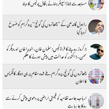
مساجد سے لاؤڈ اسپیکر ہٹانے بنگال پولیس کا دباؤ
راہول گاندھی کے ’’چھاتروں کی گونج‘‘ پروگرام کو منسوخ
کردیا گیا
3 کروڑ روپئے کا فراڈ کیس: سلمان خان، الویرا خان اوردیگر کو
سمن، 5 اکتوبر کو عدالت میں پیش ہونے کا حکم
چھاتروں کی گونج،پروگرام طے شدہ مقام پر ہی ہوگا، کانگریس
کا اعلان
ارباب جامعہ نظامیہ کو قیمتی اراضی پر دعوی پیش کرنے سے
روکا جا رہا ہے