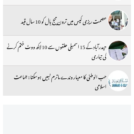
عصمت ریزی کیس میں ترون تیج پال کو 10 سال قید
حیدرآباد کے 15 اسمبلی حلقوں سے 10 لاکھ ووٹ ختم کرنے
کی تیاری
حب الوطنی کا معیار وندے ماترم نہیں ہوسکتا : جماعت
اسلامی