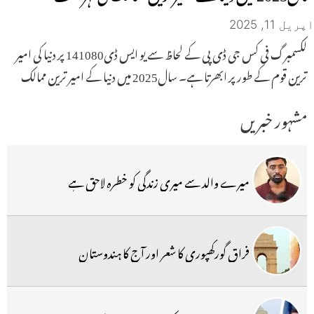
اپریل 11, 2025
لکسمبرگ فی کس جی ڈی پی کے لحاظ سے یو ایس ڈی141080 پر دنیا کی امیر
ترین قوم کے طور پر ابھرتا ہے۔ سال2025 میں دنیا کے امیر ترین ممالک
مشہور خبریں
میرے والد سے میری زندگی کو خطرہ لاحق ہے
فراق گورکھپوری کا شعر اور آج کا ہندوستان