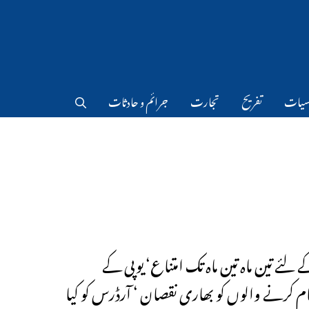
سیات
تفریح
تجارت
جرائم و حادثات
 لئے تین ماہ تین ماہ تک امتناع‘ یوپی کے
کام کرنے والوں کو بھاری نقصان ‘ آرڈرس کو کیا