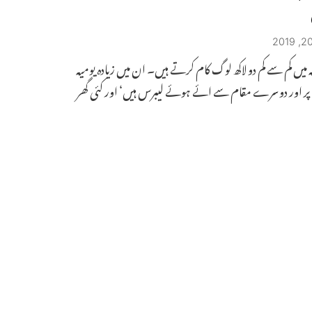
میں کم سے کم دو لاکھ لوگ کام کرتے ہیں۔ ان میں زیادہ یومیہ
ر اور دوسرے مقام سے ائے ہوئے لیبرس ہیں‘ اور کئی گھر