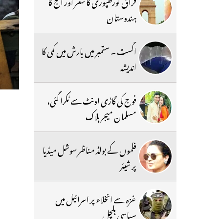
فراق گورکھپوری کا شعر اور آج کا
ہندوستان
اگست ۔ ستمبر میں بارش میں کمی کا
اندیشہ
فوج کی گاڑی اونٹ سے ٹکرا گئی،
مسلمان میجر ہلاک
فلموں کے بولڈ مناظر سوشل میڈیا
پر شیئر
غزہ سے انخلاء پر اسرائیل میں
سیاسی ہلچل