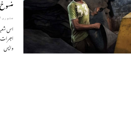
منسوخ
جنوری 20, 2019
اس شعبہ 
اجرات پ
واپس