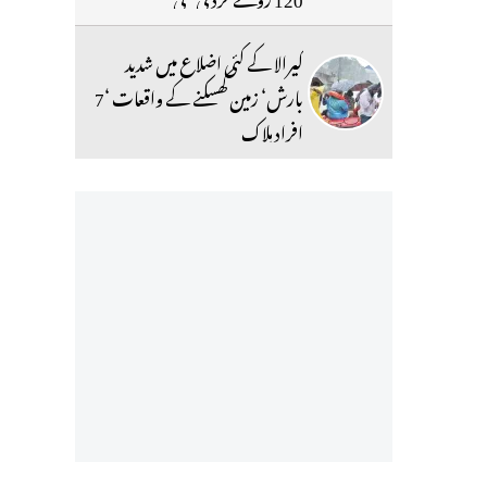
کیرالا کے کئی اضلاع میں شدید
بارش‘ زمین کھسکنے کے واقعات ‘7
افراد ہلاک