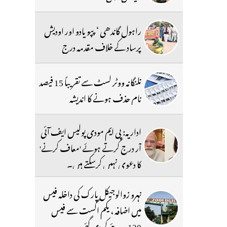
راہول گاندھی ‘ پپو یادو اور اودیش
پرساد کے خلاف مقدمہ درج
تلنگانہ ووٹر لسٹ سے تقریباً 15 فیصد
نام حذف ہونے کا اندیشہ
اداریہ: پی ایم مودی پولیس ایف آئی
آر درج کرتے ہوئے 'معاف کرنے'
کا دعوی نہیں کرسکتے ہیں۔
نہرو زوالوجیکل پارک کی داخلہ فیس
میں اضافہ ، یکم اگست سے فیس
120 روپئے کردی گئی