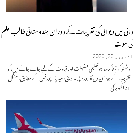
دبئی میں دیوالی کی تقریبات کے دوران ہندوستانی طالب علم
کی موت
اکتوبر 23, 2025
وشنو کرشنا کمار، جو تعلیمی فضیلت اور قیادت کے لیے جانے جاتے ہیں، کو
تقریب کے دوران دل کا دورہ پڑا۔ دبئی: میڈیا رپورٹس کے مطابق، منگل
21 اکتوبر کی