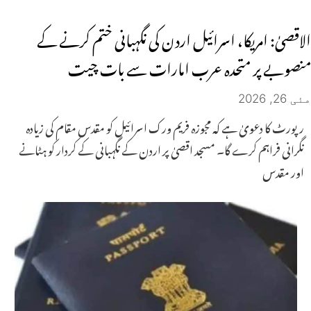
الاقصیٰ: امریکا، اسرائیل اردن کی نگہبانی ختم کرنے کے
منصوبے پر متحدہ عرب امارات سے بات چیت
مئی 26, 2026
رپورٹ کا دعویٰ ہے کہ مجوزہ فریم ورک اسرائیل کو مقدس مقام کی زیادہ
نگرانی فراہم کرے گا۔ مسجد اقصیٰ پر اردن کے نگہبانی کے کردار کو ہٹانے
اور مقدس