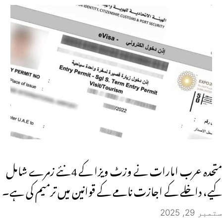
متحدہ عرب امارات نے وزٹ ویزا کے 4 نئے زمرے شامل
کیے، داخلے کے اجازت نامے کے قوانین میں ترمیم کی ہے۔
ستمبر 29, 2025