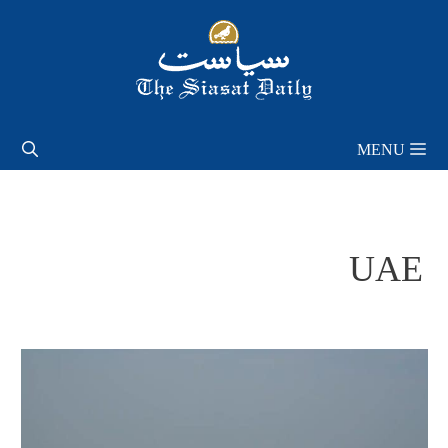
Skip
to
content
MENU
UAE