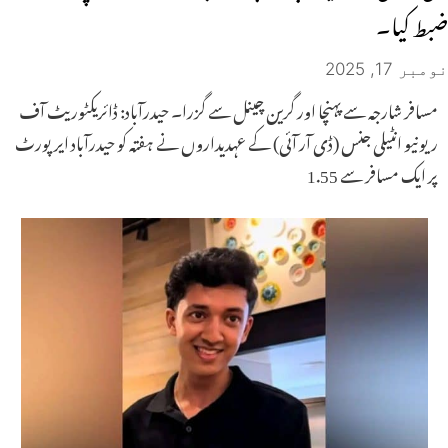
ضبط کیا۔
نومبر 17, 2025
مسافر شارجہ سے پہنچا اور گرین چینل سے گزرا۔ حیدرآباد: ڈائریکٹوریٹ آف
ریونیو انٹیلی جنس (ڈی آر آئی) کے عہدیداروں نے ہفتہ کو حیدرآباد ایرپورٹ
پر ایک مسافر سے 1.55