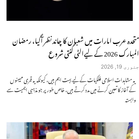
متحدہ عرب امارات میں شعبان کا چاند نظر آگیا، رمضان
المبارک 2026 کے لیےالٹی گنتی شروع
جنوری 19, 2026
یہ مشاہدات اسلامی فلکیات کے لیے بہت اہم ہیں، کیونکہ یہ قمری مہینوں
کے آغاز کا تعین کرنے میں مدد کرتے ہیں، خاص طور پر جو مذہبی اہمیت سے
وابستہ