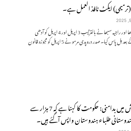
رمیمی) ایکٹ نافذ العمل ہے۔
لوک سبھا اور راجیہ سبھا نے بالترتیب 3 اپریل اور 4 اپریل کو آدھی
رات کے بعد بل پاس کیا۔ صدر دروپدی مرمو نے 5 اپریل کو مجوزہ قانون
بنگلہ دیش میں بدامنی: حکومت کا کہنا ہے کہ 7 ہزار سے
ہندوستانی طلباء ہندوستان واپس آگئے ہیں۔