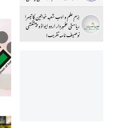
بزم علم و ادب شعبہ خواتین کا تیسرا
ریاستی علمبردار اردو ایواڈ و پیشکشی
توصیف نامہ تقریب!