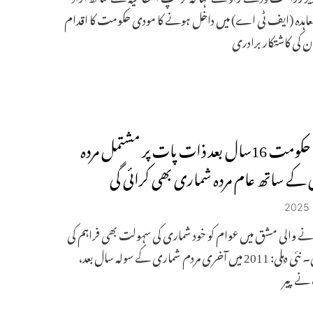
عاہدہ (ایف ٹی اے) میں داخل ہونے کا مودی حکومت کا اقدام
 کی کاشتکار برادری
مرکزی حکومت 16سال بعد ذات پات پر مشتمل مردہ
کے ساتھ عام مردہ شماری بھی کرائی گی
نے والی مشق میں عوام کو خود شماری کی سہولت بھی فراہم کی
جائے گی۔ نئی دہلی: 2011 میں آخری مردم شماری کے سولہ سال بعد،
ے پیر