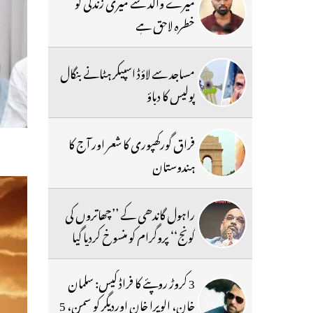
میرے والد سے میری زندگی کو
خطرہ لاحق ہے
مساجد سے لاؤڈ اسپیکر ہٹانے بنگال
پولیس کا دباؤ
فراق گورکھپوری کا شعر اور آج کا
ہندوستان
راہول گاندھی کے ’’چھاتروں کی
گونج‘‘ پروگرام کو منسوخ کردیا گیا
3 کروڑ روپئے کا فراڈ کیس: سلمان
خان، الویرا خان اوردیگر کو سمن، 5