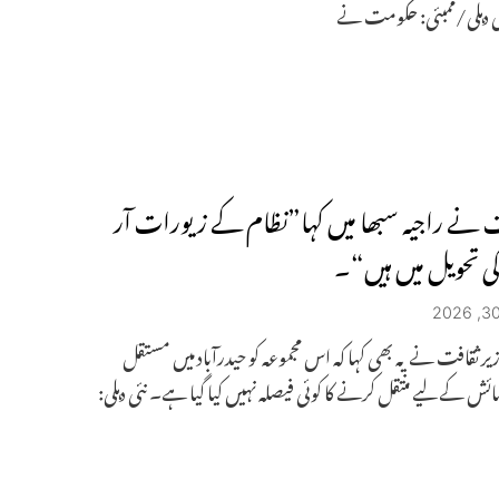
ی دہلی/ممبئی: حکومت نے
نے راجیہ سبھا میں کہا”نظام کے زیورات آر
 کی تحویل میں ہیں“۔
یر ثقافت نے یہ بھی کہا کہ اس مجموعہ کو حیدرآباد میں مستقل
ائش کے لیے منتقل کرنے کا کوئی فیصلہ نہیں کیا گیا ہے۔ نئی دہلی: