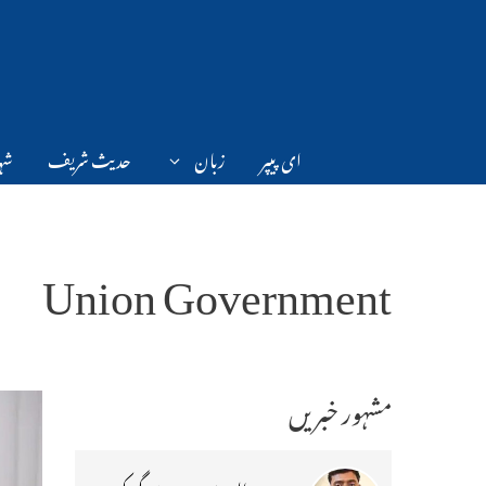
Ski
t
conten
ای پیپر
زبان
حدیث شریف
شہر
Union Government
مشہور خبریں