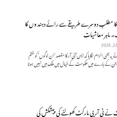
 کا مطلب دوسرے طریقے سے رائے دہند وں کا
۔ ماہر معاشیات
 یہ بھی الزام لگایا کہ ایس آئی آر کا مقصد ‘ان لوگوں’ کو ختم
 جن کے بارے میں حکومت کے خیال میں ملک میں نہیں ہونا
نے ٹی آر پی مارکٹ کھولنے کی پیشکش کی