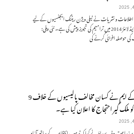
طلاعات و نشریات نے ٹیلی ویژن ریٹنگ ایجنسیوں کے لیے
پالیسی گائیڈ لائنز 2014 میں ترامیم کی تجویز پیش کی ہے۔ نئی دہلی:
کی حوصلہ افزائی کرنے کی
ایس کے ایم نے کسان مخالف پالیسیوں کے خلاف 9
کو ملک گیر احتجاج کا اعلان کیا ہے۔
یر زراعت وڈے راؤ نے کہا کہ ٹرمپ انتظامیہ کے ساتھ آزاد