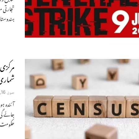
تجارتی م
ہندوستان
شماری 
جون 16, 2025
آئندہ ہو
حکومت ن