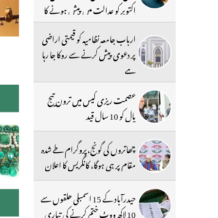
اکتوبر کو عدالت میں پیش ہونے کا
حکم
ارباب جامعہ نظامیہ کو قیمتی اراضی
پر دعوی پیش کرنے سے روکا جا رہا
ہے
عصمت ریزی کیس میں ترون تیج
پال کو 10 سال قید
چھاتروں کی گونج،پروگرام طے شدہ
مقام پر ہی ہوگا، کانگریس کا اعلان
حیدرآباد کے 15 اسمبلی حلقوں سے
10 لاکھ ووٹ ختم کرنے کی تیاری