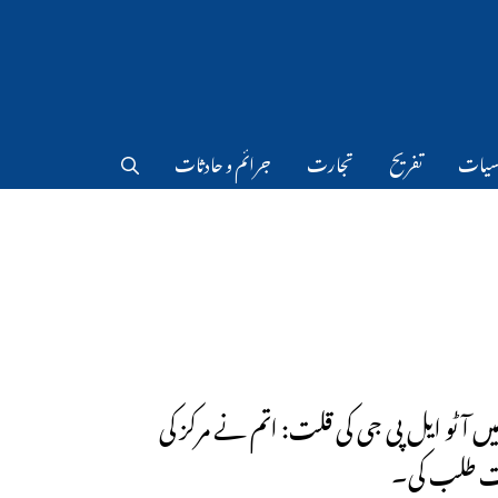
سیات
تفریح
تجارت
جرائم و حادثات
 میں آٹو ایل پی جی کی قلت: اتم نے مرکز کی
ت طلب کی۔