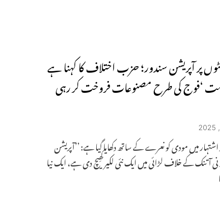
کٹوں پر آپریشن سندور؛ حزب اختلاف کا کہنا ہے
ومت ‘فوج کی طرح مصنوعات فروخت کر رہی
 اشتہار میں مودی کو نعرے کے ساتھ دکھایا گیا ہے: ’’آپریشن
ی آتنک کے خلاف لڑائی میں ایک نئی لکیر کھِیچ دی ہے، ایک نیا