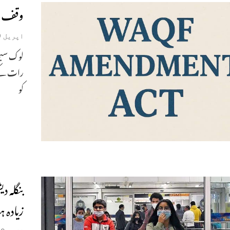
وقف (ت
اپریل 9, 2025
کو
زیادہ 