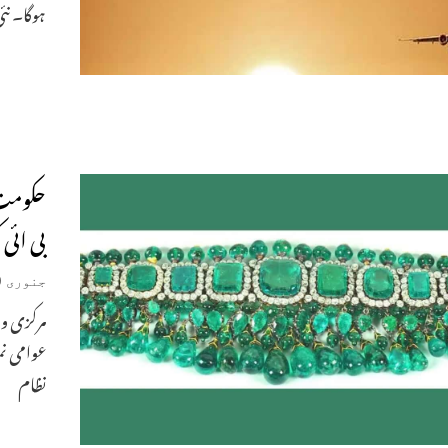
ہوگا۔ نئ
حکومت 
بی ائی
جنوری 30, 2026
مرکزی وز
عوامی نم
نظام