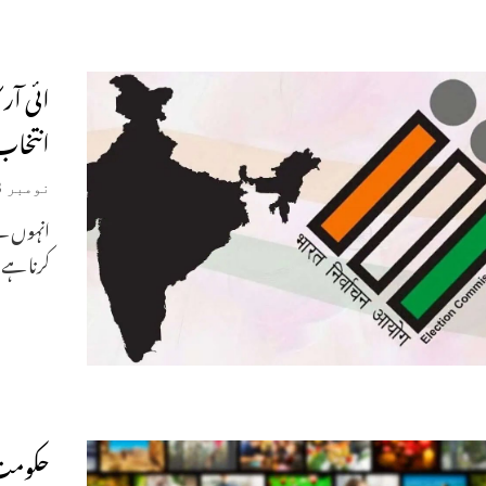
ائی آر
انتخاب
نومبر 23, 2025
انہوں نے
کرنا ہے
حکومت 