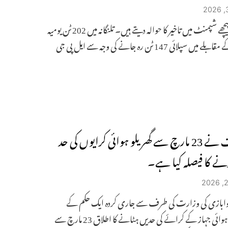
کمی کے پیچھے شپمنٹ میں تاخیر کا حوالہ دیتے ہیں۔ تلنگانہ میں 202 ٹن یومیہ
 سپلائی 147 ٹن رہ جانے کی وجہ سے ایل پی جی
حکومت نے 23 مارچ سے گھریلو ہوائی کرایوں کی حد
نے کا فیصلہ کیا ہے۔
ابازی کی وزارت کی طرف سے جاری کردہ ایک حکم کے
مطابق، ہوائی جہاز کے کرائے کی حدیں ہٹانے کا اطلاق 23 مارچ سے