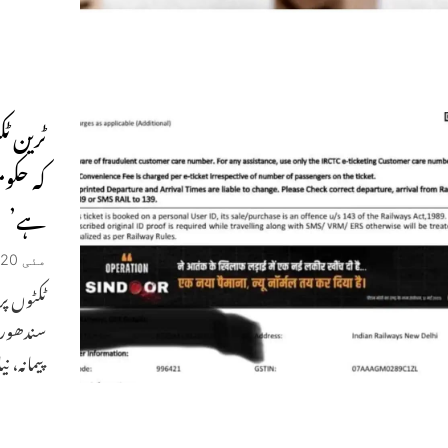
ٹرین ٹ
کہ حک
ہے’
مئی 20, 2025
ٹکٹوں پر
سندھور ن
پیمانہ، نیا