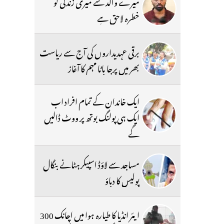
میرے والد سے میری زندگی کو
خطرہ لاحق ہے
برقی عہدیداروں کی آج سے ریاست
بھر میں پرجا باٹا مہم کا آغاز
ایک خاندان کے تمام افراد اب
ایک ہی پولنگ بوتھ پر ووٹ ڈالیں
گے
مساجد سے لاؤڈ اسپیکر ہٹانے بنگال
پولیس کا دباؤ
ایئر انڈیا کا طیارہ ہوا میں اچانک 300