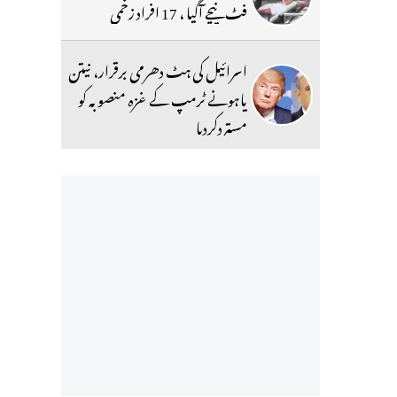
فٹ نیچے آگیا ، 17 افراد زخمی
اسرائیل کی ہٹ دھرمی برقرار، نیتن
یاہونے ٹرمپ کے غزہ منصوبہ کو
مستردکردیا