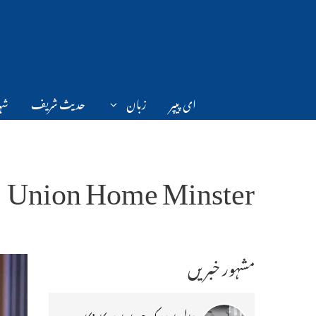
Ski
t
conten
ای پیپر
زبان
حدیث شریف
شہر
Union Home Minster
مشہور خبریں