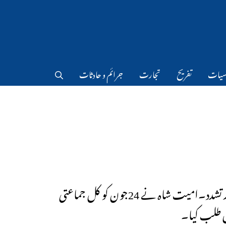
سیات
تفریح
تجارت
جرائم و حادثات
منی پور تشدد۔امیت شاہ نے 24جون کو کل جماعتی
 طلب کیا۔