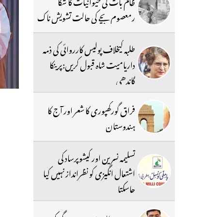
ظالم بات کی حیوانیات کا شکا
رمعصوم بچے کی حالت تشویش ناک
طلبہ کیخلاف پولیس کارروائی کی ذمہ
داریامیت شاہ قبول کریں:پرینکا
گاندھی
فراق گورکھپوری کا شعر اور آج کا
ہندوستان
تسلیمہ نسرین اور کیشوپرساد کی
اشتعال انگیزی کو نظرانداز نہیں کیا
جاسکتا