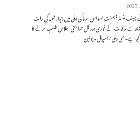
چیف منسٹر ہیمنت بسواس سرما کی دہلی میں چہارشنبہ کی رات
ہ سے ملاقات کے فوری بعد کل جماعتی اجلاس طلب کرنے کا
اگیاہے۔ نئی دہلی/امپال۔یونین