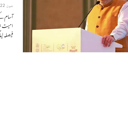
جون 22, 2023
آسام کے 
امیت شا
فیصلہ لی