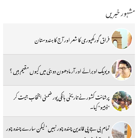
مشہور خبریں
فراق گورکھپوری کا شعر اور آج کا ہندوستان
ویویک اوبرائے اور آر مادھون دوبئی میں کیوں مقیم ہیں ؟
پرشانت کشور نے تاریخی بانکی پور ضمنی انتخاب جیت کر
''ڈیبیو'' کیا۔
تمام بی جے پی قائدین چندہ چور نہیں ‘ لیکن سارے چندہ چور
بی جے پی میں ہیں