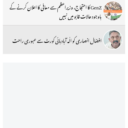
GenZ کا احتجاج، وزیراعظم سے معافی کا اعلان کرنے کے
باوجود حالات قابو میں نہیں
افضال انصاری کو الٰہ آباد ہائی کورٹ سے عبوری راحت