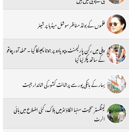
فلموں کے بولڈ مناظر سوشل میڈیا پر شیئر
دہلی میں رکن پارلیمنٹ پپو یادو پر جوتا پھینکا گیا ۔ حملہ آور چاقو
کے ساتھ پکڑ لیا گیا
بہار کے بانکی پور سے پرشانت کشورکی شاندار جیت
گینگسٹر سجیت سنہا انکاؤنٹرمیں ہلاک، کئی اضلاع میں ہائی
الرٹ