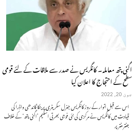
اگنی پتھ معاملہ۔ کانگریس نے صدر سے ملاقات کے لئے قومی
سطح کے احتجاج کا اعلان کیا
جون 20, 2022
اس سے قبل اتوار کے روز کانگریس جنرل سکریٹری پرینکا گاندھی واڈرا کی
قیادت میں کانگریس نے مرکزی کی نئی فوجی بھرتی اسکیم ’اگنی پتھ‘ کے خلاف
جنتر منتر پر