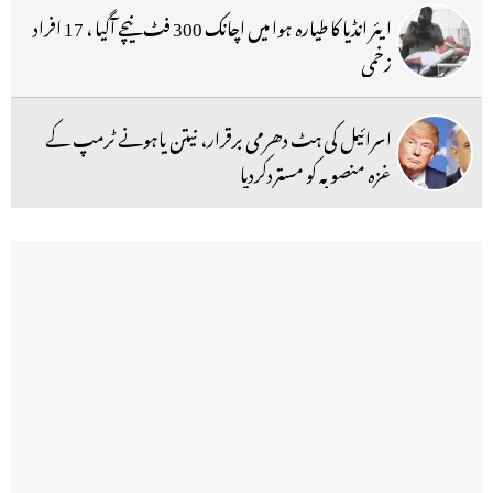
ایئر انڈیا کا طیارہ ہوا میں اچانک 300 فٹ نیچے آگیا ، 17 افراد
زخمی
اسرائیل کی ہٹ دھرمی برقرار، نیتن یاہونے ٹرمپ کے
غزہ منصوبہ کو مستردکردیا