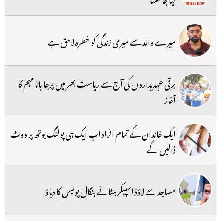
میرے والد سے میری زندگی کو خطرہ لاحق ہے
برقی عہدیداروں کی آج سے ریاست بھر میں پرجا باٹا مہم کا
آغاز
ایک خاندان کے تمام افراد اب ایک ہی پولنگ بوتھ پر ووٹ
ڈالیں گے
مساجد سے لاؤڈ اسپیکر ہٹانے بنگال پولیس کا دباؤ