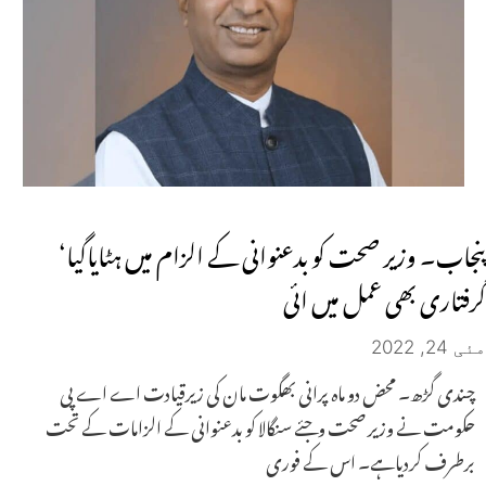
پنجاب۔ وزیر صحت کو بدعنوانی کے الزام میں ہٹایاگیا‘
گرفتاری بھی عمل میں ائی
مئی 24, 2022
چندی گڑھ۔ محض دو ماہ پرانی بھگوت مان کی زیرقیادت اے اے پی
حکومت نے وزیر صحت وجئے سنگالا کو بدعنوانی کے الزامات کے تحت
برطرف کردیاہے۔ اس کے فوری