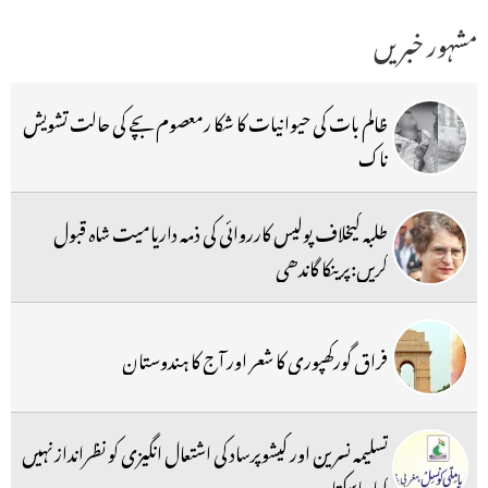
مشہور خبریں
ظالم بات کی حیوانیات کا شکا رمعصوم بچے کی حالت تشویش
ناک
طلبہ کیخلاف پولیس کارروائی کی ذمہ داریامیت شاہ قبول
کریں:پرینکا گاندھی
فراق گورکھپوری کا شعر اور آج کا ہندوستان
تسلیمہ نسرین اور کیشوپرساد کی اشتعال انگیزی کو نظرانداز نہیں
کیا جاسکتا