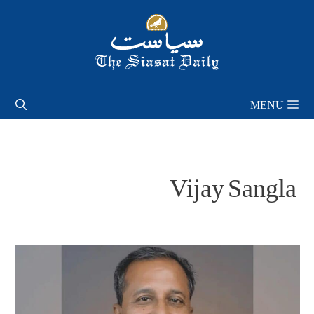
Skip
to
content
MENU
Vijay Sangla