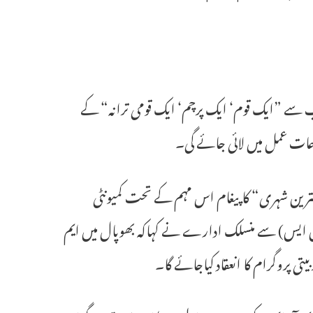
نب سے ”ایک قوم‘ ایک پرچم‘ ایک قومی ترانہ“ کے
وعات عمل میں لائی جائے گی۔
ہترین شہری“ کاپیغام اس مہم کے تحت کمیونٹی
 ایس) سے منسلک ادارے نے کہاکہ بھوپال میں ایم