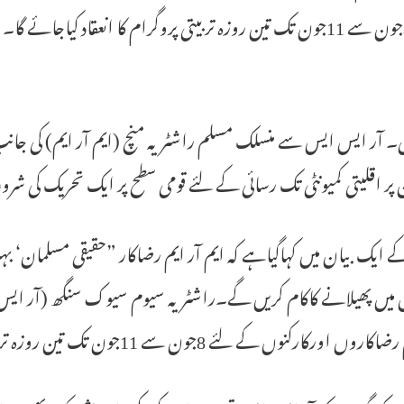
لی۔ آر ایس ایس سے منسلک مسلم راشٹریہ منچ (ایم آر ایم) کی جا
پر اقلیتی کمیونٹی تک رسائی کے لئے قومی سطح پر ایک تحریک کی شر
ایک بیان میں کہاگیاہے کہ ایم آر ایم رضاکار ”حقیقی مسلمان‘ ب
 میں پھیلانے کاکام کریں گے۔راشٹریہ سیوم سیوک سنگھ (آر ایس
 اورکارکنوں کے لئے 8جون سے 11جون تک تین روزہ تربیتی پروگرام کا انعقاد کیاجائے گا۔