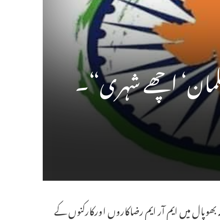
سلمان‘ اچھے شہری“۔
وپال میں ایم آر ایم رضاکاروں اورکارکنوں کے