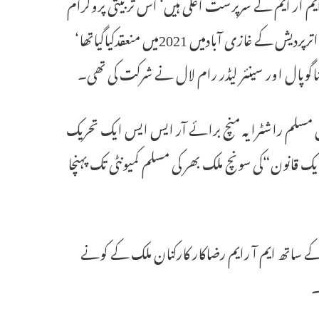
ایم آر ایم کے سرپرست اعلی ہیں‘ اس تربیتی پروگرام
میں شرکت کریں گے۔ ایم آ رایم کا کہنا ہے کہ پچھلے تربیتی پروگرام میں جو اترپردیش کے غازی آبادمیں 2021میں منعقدکیاگیاتھا‘
وپال اور سینئر لیڈر رام لال نے شرکت کی تھی۔
مان شاہد سعید نے کہاکہ ”لوک سبھا انتخابات2024سے قبل مسلم راشٹرایہ منچ برائے آر ایس ایس ایک تحریک
ک قانون“کی سونچ ملک بھر کی مسلم کمیونٹی تک پہنچا
ے ساتھ ایم آ رایم رضاکار کارکنان ملک کے کونے
۔