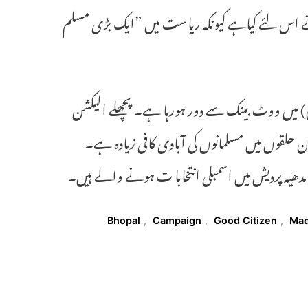
 نے اس لئے کیاہے کیونکہ ریاست میں ”ایک بڑی مسلم
ں) میں ووٹ بینک سے دور ہورہا ہے۔ پچھلے الیکشن
حلقوں میں مسلمانوں کی آبادی کافی زیادہ ہے۔
دھیہ پردیش میں اسمبلی انتخابا ت ہونے والے ہیں۔
Bhopal
,
Campaign
,
Good Citizen
,
Mad