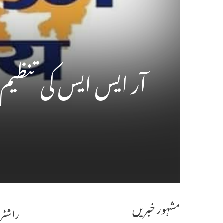
آر ایس ایس کی تنظیم
مشہور خبریں
راشٹر