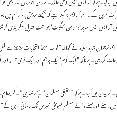
 کہاگیاہے کہ آر ایس ایس قومی عاملہ کے رکن اندریش کمار بھی جو 
یں آر ایس ایس سربراہ موہن بھگوت‘ جوائنٹ جنرل سکریٹری کرشناگ
ایم آر ایم ترج
عات کررہی ہے تاکہ ”ایک قوم‘ ایک پرچم اور ایک قومی ترانہ اور ای
نے بیان میں کہا ہے کہ ”حقیقی مسلمان‘ اچھے شہری“ کے پیغام ک
میں رہنے اوربسنے والے مسلم کمیونٹی ممبرس تک رسائی کریں گے“