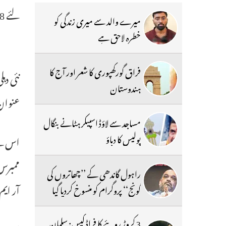
لئے 8جون سے 11جون تک تین روزہ تربیتی پروگرام کا انعقاد کیاجائے گا۔
میرے والد سے میری زندگی کو
خطرہ لاحق ہے
فراق گورکھپوری کا شعر اور آج کا
نئی دہ
ہندوستان
عنوان 
مساجد سے لاؤڈ اسپیکر ہٹانے بنگال
پولیس کا دباؤ
اس کے 
ممبرس
راہول گاندھی کے ’’چھاتروں کی
آر ایم رضاکاروں
گونج‘‘ پروگرام کو منسوخ کردیا گیا
3 کروڑ روپئے کا فراڈ کیس: سلمان