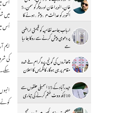
اس میں
خان، الویرا خان اوردیگر کو سمن، 5
اکتوبر کو عدالت میں پیش ہونے کا
حکم
اُس م
ارباب جامعہ نظامیہ کو قیمتی اراضی
پر دعوی پیش کرنے سے روکا جا رہا
ہے
کی شرو
چھاتروں کی گونج،پروگرام طے شدہ
سکے۔
مقام پر ہی ہوگا، کانگریس کا اعلان
حیدرآباد کے 15 اسمبلی حلقوں سے
انہوں 
10 لاکھ ووٹ ختم کرنے کی تیاری
کونے 
عصمت ریزی کیس میں ترون تیج