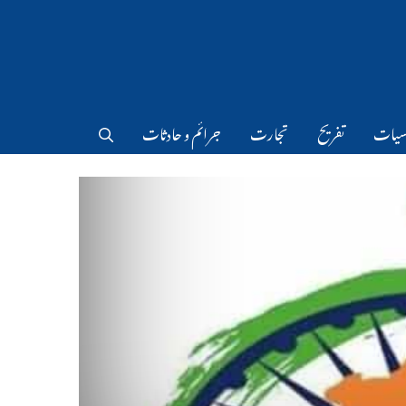
سیات
تفریح
تجارت
جرائم و حادثات