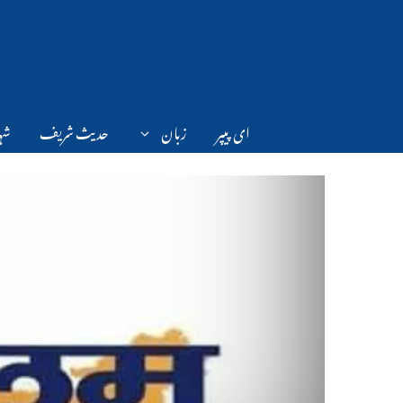
Ski
t
conten
ای پیپر
زبان
حدیث شریف
شہر