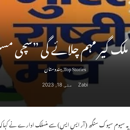
 ملک گیر مہم چلائے گی ”سچی م
Top Stories
,
ہندوستان
Zabi
مئی 18, 2023
یہ سیوم سیوک سنگھ (آر ایس ایس) سے منسلک ادارے نے کہاکہ بھ