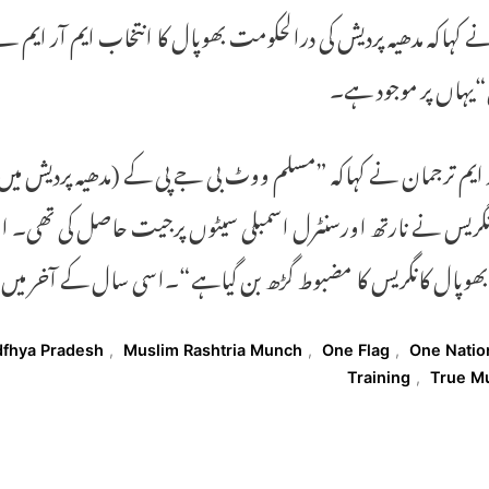
ے کہاکہ مدھیہ پردیش کی درالحکومت بھوپال کا انتخاب ایم آر ایم
“یہاں پر موجود ہے۔
 ایم ترجمان نے کہاکہ ”مسلم ووٹ بی جے پی کے (مدھیہ پردیش می
نگریس نے نارتھ اورسنٹرل اسمبلی سیٹوں پرجیت حاصل کی تھی۔ ان 
بھوپال کانگریس کا مضبوط گڑھ بن گیاہے“۔اسی سال کے آخر میں م
T
fhya Pradesh
,
Muslim Rashtria Munch
,
One Flag
,
One Natio
Training
,
True M