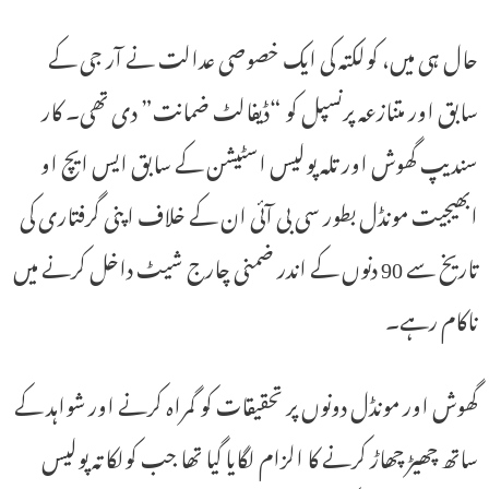
حال ہی میں، کولکتہ کی ایک خصوصی عدالت نے آر جی کے
سابق اور متنازعہ پرنسپل کو “ڈیفالٹ ضمانت” دی تھی۔ کار
سندیپ گھوش اور تلہ پولیس اسٹیشن کے سابق ایس ایچ او
ابھیجیت مونڈل بطور سی بی آئی ان کے خلاف اپنی گرفتاری کی
تاریخ سے 90 دنوں کے اندر ضمنی چارج شیٹ داخل کرنے میں
ناکام رہے۔
گھوش اور مونڈل دونوں پر تحقیقات کو گمراہ کرنے اور شواہد کے
ساتھ چھیڑ چھاڑ کرنے کا الزام لگایا گیا تھا جب کولکاتہ پولیس