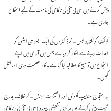
پیش کرنے میں سی بی آئی کی ناکامی کی مذمت کے لیے احتجاج
جاری ہے۔
کولکتہ: کولکتہ پولیس نے ڈاکٹروں کی ایک ایسوسی ایشن کو
اجازت دینے سے انکار کر دیا ہے جس میں آر جی میں اپنے
احتجاج میں توسیع کا مطالبہ کیا گیا ہے۔ کار عصمت دری اور قتل
کیس۔
یہ احتجاج سنڈیپ گھوش اور ابھیجیت مونڈل کے خلاف چارج
شیٹ پیش کرنے میں مرکزی تفتیشی بیورو (سی بی آئی) کی ناکامی