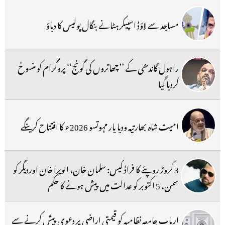
مساجد سے لاؤڈ اسپیکر ہٹانے بنگال پولیس کا دباؤ
راہول گاندھی کے ’’چھاتروں کی گونج‘‘ پروگرام کو منسوخ
کردیا گیا
امیت شاہ بھارتیہ ودیا پار مہوتسو 2026ء کا افتتاح کرینگے
3 کروڑ روپئے کا فراڈ کیس: سلمان خان، الویرا خان اوردیگر کو
سمن، 5 اکتوبر کو عدالت میں پیش ہونے کا حکم
ارباب جامعہ نظامیہ کو قیمتی اراضی پر دعوی پیش کرنے سے