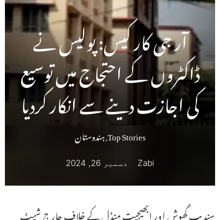
آر جی کار کیس: پولیس نے
ڈاکٹروں کے احتجاج میں توسیع
کی اجازت دینے سے انکار کردیا
Top Stories
,
ہندوستان
Zabi
دسمبر 26, 2024
سندیپ گھوش اور ابھیجیت منڈل کے خلاف چارج شیٹ