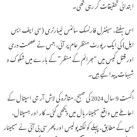
ابتدائی تحقیقات کر رہی تھی۔
اس ہفتے، سینٹرل فارنسک سائنس لیبارٹری (سی ایف ایس
ایل) کی ایک رپورٹ منظر عام پر آئی، جس نے عصمت دری
اور قتل کیس میں “جرائم کے منظر” کے بارے میں شکوک و
شبہات پیدا کیے ہیں۔
اگست 9 سال 2024 کی صبح، متاثرہ کی لاش آر جی اسپتال کے
احاطے میں واقع سیمینار ہال میں دیکھی گئی۔ کار اور ہسپتال،
اس کے مطابق، پہلے کولکتہ پولیس اور پھر سی بی آئی نے سیمینار