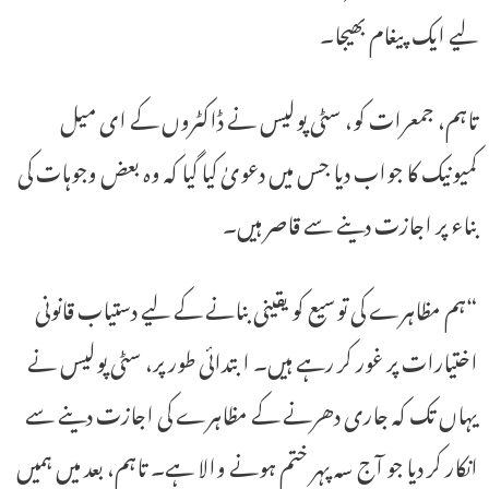
لیے ایک پیغام بھیجا۔
تاہم، جمعرات کو، سٹی پولیس نے ڈاکٹروں کے ای میل
کمیونیک کا جواب دیا جس میں دعویٰ کیا گیا کہ وہ بعض وجوہات کی
بناء پر اجازت دینے سے قاصر ہیں۔
“ہم مظاہرے کی توسیع کو یقینی بنانے کے لیے دستیاب قانونی
اختیارات پر غور کر رہے ہیں۔ ابتدائی طور پر، سٹی پولیس نے
یہاں تک کہ جاری دھرنے کے مظاہرے کی اجازت دینے سے
انکار کر دیا جو آج سہ پہر ختم ہونے والا ہے۔ تاہم، بعد میں ہمیں