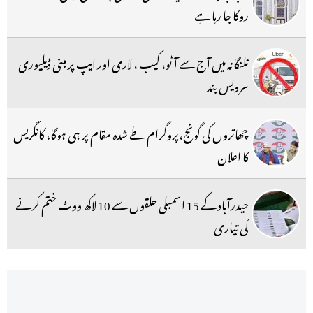
روکا جا رہا ہے
تلنگانہ میں آج سے آٹو، کیب ، لاری اور ایپ پر مبنی ڈیلیوری
سرویس بند
چھاتروں کی گونج،پروگرام طے شدہ مقام پر ہی ہوگا، کانگریس
کا اعلان
حیدرآباد کے 15 اسمبلی حلقوں سے 10 لاکھ ووٹ ختم کرنے
کی تیاری