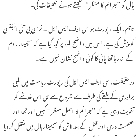
ہال کو “جرائم کا منظر” سمجھتے ہوئے تحقیقات کی۔
تاہم، ایک رپورٹ جو سی ایف ایس ایل نے سی بی آئی ایجنسی
کو پیش کی ہے، اس میں واضح طور پر کہا گیا ہے کہ سیمینار روم
کے اندر ہاتھا پائی کا کوئی واضح نشان نہیں ہے۔
درحقیقت، سی ایف ایس ایل کی رپورٹ ریاست میں طبی
برادری کے طبقے کی طرف سے شروع سے ہی اس خدشے کو
تقویت دیتی ہے کہ ’’جرائم کا اصل منظر‘‘ کہیں اور تھا اور
عصمت دری اور قتل کے بعد لاش کو سیمینار ہال میں منتقل کر دیا