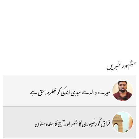
مشہور خبریں
میرے والد سے میری زندگی کو خطرہ لاحق ہے
فراق گورکھپوری کا شعر اور آج کا ہندوستان