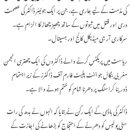
کی مذمت کے لیے جاری ہے، جن پر ایک جونیئر ڈاکٹر کی عصمت
دری اور قتل میں ثبوتوں کے ساتھ چھیڑ چھاڑ کا الزام ہے۔
سرکاری آر جی میڈیکل کالج اور ہسپتال۔
ریاست میں پریکٹس کرنے والے ڈاکٹروں کی ایک چھتری انجمن
مغربی بنگال جوائنٹ پلیٹ فارم آف ڈاکٹرز کے زیر اہتمام
ڈورینا کراسنگ پر دھرنا شام کو ختم ہونے والا ہے۔
ڈاکٹر کی باڈی کے ایک رکن نے بتایا کہ انہوں نے بدھ کی رات
سٹی پولیس کو دھرنے کے احتجاج کو بڑھانے کی اجازت کے