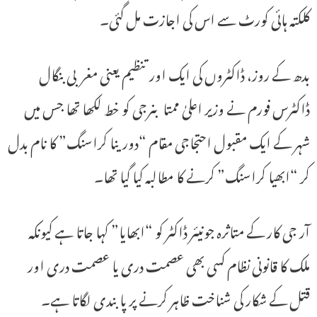
کلکتہ ہائی کورٹ سے اس کی اجازت مل گئی۔
بدھ کے روز، ڈاکٹروں کی ایک اور تنظیم یعنی مغربی بنگال
ڈاکٹرس فورم نے وزیر اعلیٰ ممتا بنرجی کو خط لکھا تھا جس میں
شہر کے ایک مقبول احتجاجی مقام “دورینا کراسنگ” کا نام بدل
کر “ابھیا کراسنگ” کرنے کا مطالبہ کیا گیا تھا۔
آر جی کار کے متاثرہ جونیئر ڈاکٹر کو “ابھایا” کہا جاتا ہے کیونکہ
ملک کا قانونی نظام کسی بھی عصمت دری یا عصمت دری اور
قتل کے شکار کی شناخت ظاہر کرنے پر پابندی لگاتا ہے۔