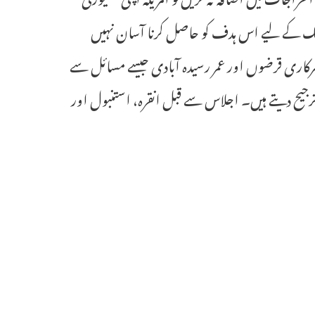
مالک کے لیے اس ہدف کو حاصل کرنا آسان نہیں
کاری قرضوں اور عمر رسیدہ آبادی جیسے مسائل سے
ترجیح دیتے ہیں۔ اجلاس سے قبل انقرہ، استنبول اور