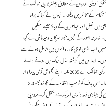
محقق اویتن اورہان کے مطابق بیشتر یورپی ممالک نے
حکام کے تناظر میں دیکھا۔انہوں نے کہا کہ براہ
ہمی میں خلل اور مہاجرین کے دباؤ جیسے سنگین
ا ہیں۔ خارجہ امور کے تجزیہ نگار سرکان دمیرتاش نے کہا
کومتیں اب ایسی فوجی کارروائیوں میں شامل ہونے سے
نہ ہوں۔ اجلاس میں گزشتہ سال ہیگ میں ہونے والے
نیٹو سربراہی اجلاس کے فیصلے پر بھی غورکیا جائے گا، جس کے تحت تمام رکن ممالک نے 2035 تک اپنے مجموعی قومی پیداوار
(جی ڈی پی) کا پانچ فیصد دفاعی اخراجات پر خرچ کرنے کا ہدف مقررکیا تھا۔ اس ہدف کو ٹرمپ انتظامیہ کے مجوزہ نیٹو 3.0
کی بنیادی ذمہ داری امریکہ سے منتقل کرکے یورپی
خراجات میں اضافہ نہ کریں تو امریکہ اپنی سکیورٹی