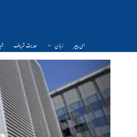
Ski
t
conten
ای پیپر
زبان
حدیث شریف
شہر