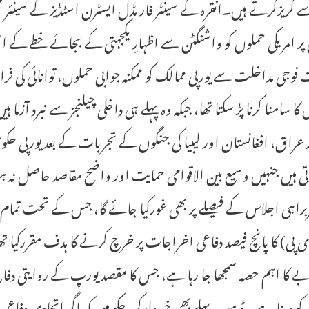
ے گریزکرتے ہیں۔انقرہ کے سینٹر فار مڈل ایسٹرن اسٹڈیز کے سینئر 
پر امریکی حملوں کو واشنگٹن سے اظہارِ یکجہتی کے بجائے خطے کے است
وجی مداخلت سے یورپی ممالک کو ممکنہ جوابی حملوں، توانائی کی فرا
کا سامنا کرنا پڑ سکتا تھا، جبکہ وہ پہلے ہی داخلی چیلنجز سے نبرد آزم
عراق، افغانستان اور لیبیا کی جنگوں کے تجربات کے بعد یورپی ح
رتی ہیں جنہیں وسیع بین الاقوامی حمایت اور واضح مقاصد حاصل 
 کا اہم حصہ سمجھا جا رہا ہے، جس کا مقصد یورپ کے روایتی دفاع 
کو دینا ہے۔ ٹرمپ پہلے بھی خبردارکر چکے ہیں کہ اگر اتحادی دفاعی ا