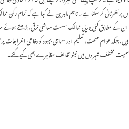
ں پر نظرثانی کر سکتا ہے۔ تاہم ماہرین نے کہا ہے کہ تمام رکن م
 ان کے مطابق کئی یورپی ممالک سست معاشی ترقی، بڑھتے ہوئے سر
ہیں، جبکہ عوام صحت، تعلیم اور سماجی بہبود کو دفاعی اخراجات پر 
 سمیت مختلف شہروں میں نیٹو مخالف مظاہرے بھی کیے گئے۔