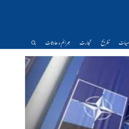
سیات
تفریح
تجارت
جرائم و حادثات