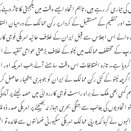
کی تیاری کر رہے ہیں، تاہم اتحاد ایسے وقت میں یکجہتی کا تاثر د
ت اور تنظیم کے مستقبل کے کردار پر رکن ممالک کے درمیان اختلاف
والے اس اجلاس سے قبل ایران کے خلاف حالیہ امریکی فوجی کا
رپ کے مختلف ممالک میں نیٹو کے خلاف بڑھتی عوامی تنقید نے اتح
ردیا ہے۔ تازہ اختلافات اس وقت سامنے آئے جب امریکہ اور اسر
اگرچہ نیٹو کے کئی رکن ممالک نے ایران کو جوہری ہتھیار حاصل 
ہم کسی بھی ملک نے براہ راست فوجی کارروائی میں حصہ لینے پر آمادگی
ٹو اتحادیوں کی جانب سے جنگی بحری جہاز نہ بھیجنے پر امریکی صدر ڈون
 انہوں نے کہا کہ یورپی ممالک امریکی سکیورٹی ضمانتوں سے فائدہ 