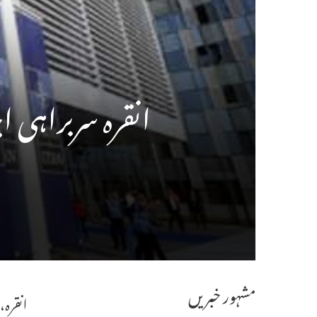
انقرہ سربراہی ا
مشہور خبریں