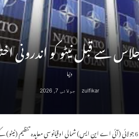
جلاس سے قبل نیٹو کو اندرونی اخت
دنیا
zulfikar
جولائی 7, 2026
انقرہ، 6 جولائی (آئی اے این ایس) شمالی اوقیانوسی معاہدہ تنظیم (نی