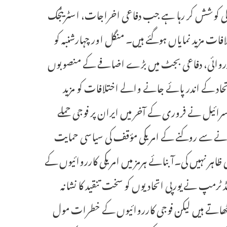
ینے کی کوشش کر رہا ہے جب دفاعی اخراجات، اسٹریٹجک
ات مزید نمایاں ہوگئے ہیں۔ منگل اور چہارشنبہ کو
رروائی، دفاعی بجٹ میں بڑے اضافے کے منصوبوں
اد کے اندر پائے جانے والے اختلافات کو مزید
ائیل نے فروری کے آخر میں ایران پر فوجی حملے
کرنے سے روکنے کے امریکی مؤقف کی سیاسی حمایت
 ظاہر نہیں کی۔آبنائے ہرمز میں امریکی کارروائیوں کے
لڈ ٹرمپ نے یورپی اتحادیوں کو سخت تنقید کا نشانہ
تو اٹھاتے ہیں لیکن فوجی کارروائیوں کے خطرات مول