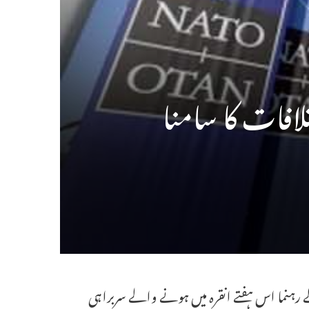
لافات کا سامنا
ٹو) کے رہنما اس ہفتے انقرہ میں ہونے والے سربراہی