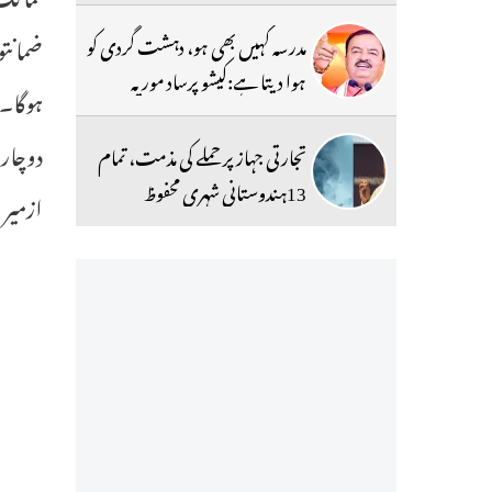
ضمانتو
مدرسہ کہیں بھی ہو، دہشت گردی کو
ہوا دیتا ہے:کیشو پرساد موریہ
ہوگا۔
دوچار 
تجارتی جہاز پر حملے کی مذمت، تمام
13ہندوستانی شہری محفوظ
ازمیر