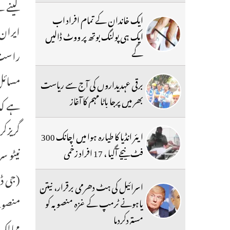
لینے س
ایک خاندان کے تمام افراد اب
ایران 
ایک ہی پولنگ بوتھ پر ووٹ ڈالیں
گے
راست ف
مسائل 
برقی عہدیداروں کی آج سے ریاست
بھر میں پرجا باٹا مہم کا آغاز
ہے کہ 
گریزک
ایئر انڈیا کا طیارہ ہوا میں اچانک 300
فٹ نیچے آگیا ، 17 افراد زخمی
اسرائیل کی ہٹ دھرمی برقرار، نیتن
منصوبے
یاہونے ٹرمپ کے غزہ منصوبہ کو
مستردکردیا
ممالک 