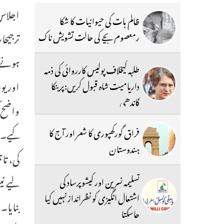
اجلاس 
ظالم بات کی حیوانیات کا شکا
ترجیحا
رمعصوم بچے کی حالت تشویش ناک
ہونے 
طلبہ کیخلاف پولیس کارروائی کی ذمہ
اور یو
داریامیت شاہ قبول کریں:پرینکا
گاندھی
واضح ک
کیے۔ 
فراق گورکھپوری کا شعر اور آج کا
ہندوستان
کی، تا
لیے نی
تسلیمہ نسرین اور کیشوپرساد کی
اشتعال انگیزی کو نظرانداز نہیں کیا
بنایا۔
جاسکتا