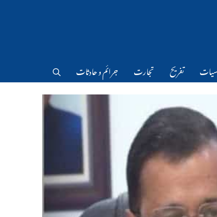
سیات
تفریح
تجارت
جرائم و حادثات