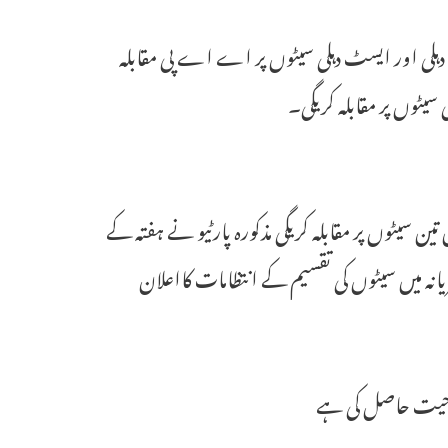
 دہلی اور ایسٹ دہلی سیٹوں پر اے اے پی مقابلہ
سیٹوں پر مقابلہ کریگی۔
ن سیٹوں پر مقابلہ کریگی مذکورہ پارٹیو نے ہفتہ کے
یانہ میں سیٹوں کی تقسیم کے انتظامات کااعلان