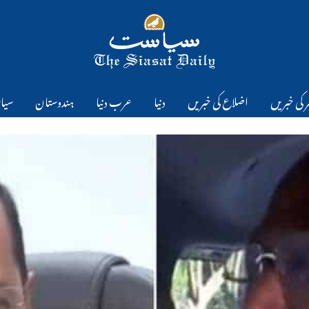
 کی خبریں
اضلاع کی خبریں
دنیا
عرب دنیا
ہندوستان
سیا