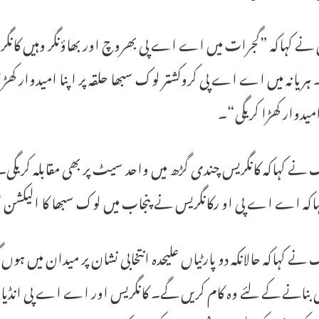
 ہریانہ میں اے اے پی کروکشتر لوک سبھا حلقہ پر اپنا امیدوار کھڑا
میدوار کھڑا کریگی“۔
 نے کہاکہ کانگریس چندی گڑھ میں واحد سیٹ پر بھی مقابلہ کریگ
کہ اے اے پی او رکانگریس نے پنجاب میں لوک سبھا کا الیکشن علی
نے کہاکہ حالانکہ دو پارٹیاں علیحدہ انتخابی نشان پر میدان میں ہوں
نی بنانے کے لئے وہ کام کریں گے۔ کانگریس اور اے اے پی انڈیا ب