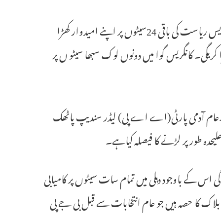
انہوں نے کہاکہ ”گجرات میں اے اے پی بھروچ اور بھاؤنگر وہیں کانگریس ریاست کی باقی 24سیٹوں پر اپنے امیدوار کھڑا
 کریگی۔ کانگریس گوا میں دونوں لوک سبھا سیٹو ں پر
ی۔عام آدمی پارٹی(اے اے پی) لیڈر سندیپ پاٹھک
حدہ طور پر لڑنے کا فیصلہ کیاہے۔
 گی اس کے باوجود دہلی میں تمام سات سیٹوں پر کامیابی
لاک کا حصہ ہیں جو عام انتخابات سے قبل بی جے پی