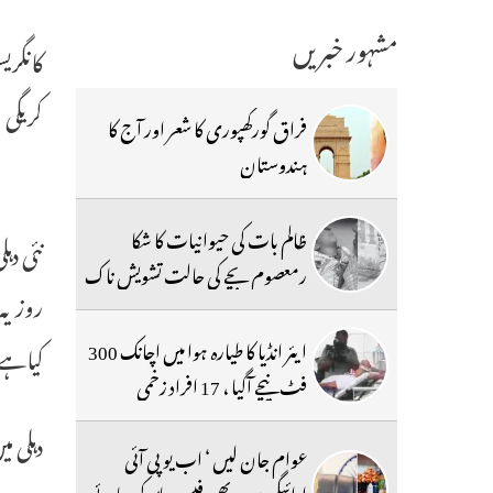
مشہور خبریں
کانگری
کریگی 
فراق گورکھپوری کا شعر اور آج کا
ہندوستان
ظالم بات کی حیوانیات کا شکا
نئی دہ
رمعصوم بچے کی حالت تشویش ناک
روز یہ
ایئر انڈیا کا طیارہ ہوا میں اچانک 300
کیاہے
فٹ نیچے آگیا ، 17 افراد زخمی
دہلی میں
عوام جان لیں ‘ اب یو پی آئی
ادائیگیوں پر بھی فیس عائد کی جائے