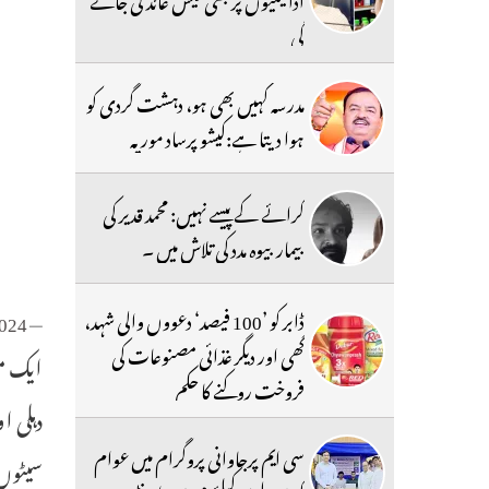
گی
مدرسہ کہیں بھی ہو، دہشت گردی کو
ہوا دیتا ہے:کیشو پرساد موریہ
کرائے کے پیسے نہیں: محمد قدیر کی
بیمار بیوہ مدد کی تلاش میں ۔
ڈابر کو ’100 فیصد‘ دعووں والی شہد،
2024
— ANI (@ANI)
گھی اور دیگر غذائی مصنوعات کی
ایک مش
فروخت روکنے کا حکم
دہلی ا
سی ایم پرجاوانی پروگرام میں عوام
سیٹوں 