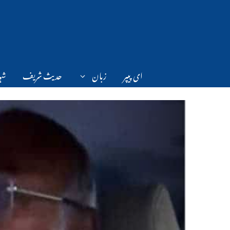
Ski
t
conten
ای پیپر
زبان
حدیث شریف
شہر