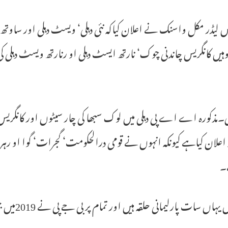
س لیڈر مکل واسنک نے اعلان کیاکہ نئی دہلی‘ ویسٹ دہلی اور ساوتھ
وہیں کانگریس چاندنی چوک‘ نارتھ ایسٹ دہلی او رنارتھ ویسٹ دہلی کی 
لی۔مذکورہ اے اے پی دہلی میں لوک سبھا کی چار سیٹوں اور کانگریس تی
 اعلان کیاہے کیونکہ انہوں نے قومی درالحکومت‘ گجرات‘ گوا او رہر
۔
 یہاں سات پارلیمانی حلقہ ہیں اور تمام پر بی جے پی نے 2019میں جیت حاصل کی ہے