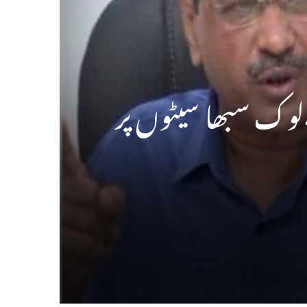
انڈیا بلاک سیٹوں کی تقسیم۔ اے اے پی دہلی میں 4لوک سبھا سیٹوں پر