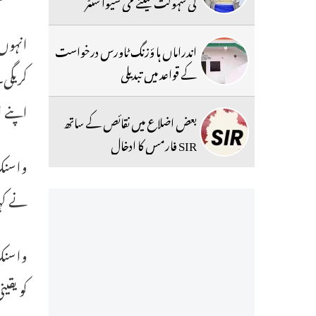
کی سہولت کیلئے می سیوا سنٹر
اندراماں ہا ؤزنگ ٹاورس درخواست
کے قواعد میں تبدیلی
کریگی۔
اپنے ا
بعض اضلاع میں نقائص کے ساتھ
SIR فارمس کا ادخال
واسنک
نے کہا
واسنک 
کو یقی