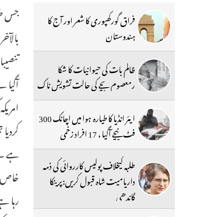
جس طر
فراق گورکھپوری کا شعر اور آج کا
بالآخر
ہندوستان
تنصیبا
ظالم بات کی حیوانیات کا شکا
آگیا ہ
رمعصوم بچے کی حالت تشویش ناک
امریکہ
ایئر انڈیا کا طیارہ ہوا میں اچانک 300
کردیا 
فٹ نیچے آگیا ، 17 افراد زخمی
ہے ۔ ا
طلبہ کیخلاف پولیس کارروائی کی ذمہ
خاص طو
داریامیت شاہ قبول کریں:پرینکا
گاندھی
رہا ہے