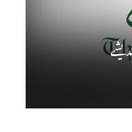
ندیشے