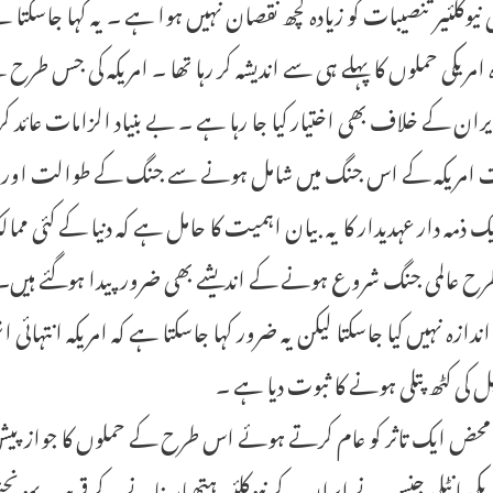
نیوکلئیر تنصیبات کو زیادہ کچھ نقصان نہیں ہوا ہے ۔ یہ کہا جاسکتا
 امریکی حملوں کا پہلے ہی سے اندیشہ کر رہا تھا ۔ امریکہ کی جس طر
ان کے خلاف بھی اختیار کیا جا رہا ہے ۔ بے بنیاد الزامات عائد ک
امریکہ کے اس جنگ میں شامل ہونے سے جنگ کے طوالت اور وس
 ذمہ دار عہدیدار کا یہ بیان اہمیت کا حامل ہے کہ دنیا کے کئی ممالک
 عالمی جنگ شروع ہونے کے اندیشے بھی ضرور پیدا ہوگئے ہیں۔ حالا
اندازہ نہیں کیا جاسکتا لیکن یہ ضرور کہا جاسکتا ہے کہ امریکہ انتہائ
ل کی کٹھ پتلی ہونے کا ثبوت دیا ہے ۔
ہ محض ایک تاثر کو عام کرتے ہوئے اس طرح کے حملوں کا جواز پی
ریکی انٹلی جنس نے ایران کے نیوکلئیر ہتھیار بنانے کے قریب پہونچنے 