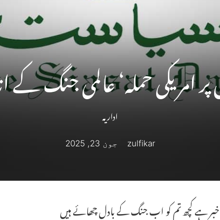
پر امریکی حملہ‘ عالمی جنگ کے ا
اداریہ
zulfikar
جون 23, 2025
ی خبر ہے کچھ تم کو اب جنگ کے بادل چھائے ہیں