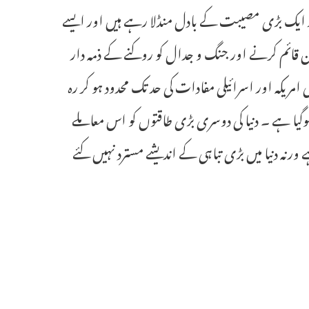
پر ایک بڑی مصیبت کے بادل منڈلا رہے ہیں اور ایسے
امان قائم کرنے اور جنگ و جدال کو روکنے کے ذمہ دار
 امریکہ اور اسرائیلی مفادات کی حد تک محدود ہو کر رہ
یا ہے ۔ دنیا کی دوسری بڑی طاقتوں کو اس معاملے
رنہ دنیا میں بڑی تباہی کے اندیشے مسترد نہیں کئے