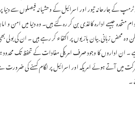
 ٹرمپ کے جارحانہ تیور اور اسرائیل کے وحشیانہ فیصلوں سے دنیا 
وام متحدہ جیسے ادارہ کاغذی بن کر رہ گئے ہیں۔ وہ دنیا میں امن و 
کن وہ محض زبانی بیان بازیوں پر اکتفاء کر رہے ہیں ۔ ان کی بولی بھی
 ۔ ان اداروں کا وجود صرف امریکی مفادات کے تحفظ تک محدود ہوگ
کت میں آتے ہوئے امریکہ اور اسرائیل پر لگام کسنے کی ضرورت ہے و
 ۔