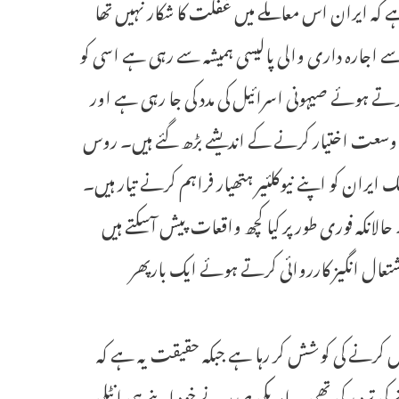
 ہے کہ ایران اس معاملے میں غفلت کا شکار نہیں تھا
ح سے اجارہ داری والی پالیسی ہمیشہ سے رہی ہے اسی کو
رتے ہوئے صیہونی اسرائیل کی مدد کی جا رہی ہے اور
عت اختیار کرنے کے اندیشے بڑھ گئے ہیں۔ روس
 ایران کو اپنے نیوکلئیر ہتھیار فراہم کرنے تیار ہیں۔
نکہ فوری طور پر کیا کچھ واقعات پیش آسکتے ہیں
ی اشتعال انگیز کارروائی کرتے ہوئے ایک بارپھر
ش کرنے کی کوشش کر رہا ہے جبکہ حقیقت یہ ہے کہ
کی تردید کی تھی ۔ امریکی صدر نے خود اپنے ہی انٹلی