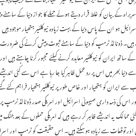
براہ کے بیان کو غلط قرار دیتے ہوئے حملے کا جواز دنیا کے سامن
اسرائیل ہو ان کے پاس دنیا کے بہت زیادہ نیوکلئیر ہتھیار موجود ہ
ہیں۔ ڈونالڈ ٹرمپ کو دنیا کے سامنے ثبوت پیش کرنے کی ضرورت ہوگی ک
 کے ساتھ ایران کو نیوکلئیر معاہدہ کرنے کیلئے مجبور کرنا چاہتے ہیں
 دنیا بھر میں اس پر رد عمل ظاہر کیا جا رہا ہے اس سے کئی اندیشے
ب سے ایران کو ہتھیار اور خاص طور پر نیوکلئیر ہتھیار فراہم کئے گئے ت
 اس کی ذمہ داری صیہونی اسرائیل اور امریکی صدر ڈونالڈ ٹرمپ پر ع
 کئی ممالک یہ اندیشے ظاہر کر رہے ہیں کہ امریکی حملوں کے بعد ج
 اور توقعات سے زیادہ ہوسکتے ہیں۔ اس حقیقت کو ٹرمپ اور اسر