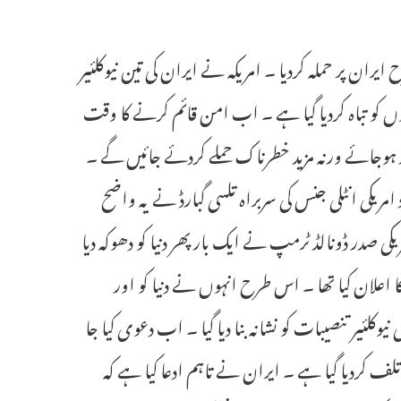
ان پر حملہ کردیا ۔ امریکہ نے ایران کی تین نیوکلئیر
حیتوں کو تباہ کردیا گیا ہے ۔ اب امن قائم کرنے کا وقت
تیار ہوجائے ورنہ مزید خطرناک حملے کردئے جائیں گے ۔
مریکی انٹلی جنس کی سربراہ تلسی گبارڈ نے یہ واضح
یکی صدر ڈونالڈ ٹرمپ نے ایک بار پھر دنیا کو دھوکہ دیا
اعلان کیا تھا ۔ اس طرح انہوں نے دنیا کو اور
لئیر تنصیبات کو نشانہ بنا دیا گیا ۔ اب دعوی کیا جا
تلف کردیا گیا ہے ۔ ایران نے تاہم ادعا کیا ہے کہ