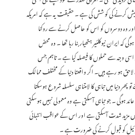
ے پیش کرنے کی کوشش کی ہے ۔ حقیقت یہ ہے کہ امریکہ
یں اور وہ دوسروں کو اس کو حاصل کرنے سے روکنا
ہ ایران نیوکلئیر ہتھیار بنا رہا تھا ۔ وہ محض
 اور اسی وجہ سے حملوں کا فیصلہ کیا ہے ۔ تاہم جس
 لاحق ہو رہے ہیں۔ اگر واقعتا دنیا کے مختلف ممالک
و پھر دنیا میں تباہی کا لامتناہی سلسلہ شروع ہوسکتا
ائد ہوگی ۔ جو تباہی آسکتی ہے وہ معمولی نہیں ہوسکتی
نگ میں مزید شدت آسکتی ہے اور اس کے عواقب انتہائی
ائیل کو قبول کرنے کی ضرورت ہے ۔