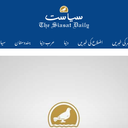
 کی خبریں
اضلاع کی خبریں
دنیا
عرب دنیا
ہندوستان
سیا