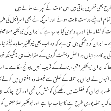
ح بھی نظریں جاتی ہیں بس موت کے گہرے سائے ہیں
 تمام اندیشے درست ثابت ہوئے اور امریکہ نے بھی اسرائیل کی طرح ایر
ت کو نشانہ بنایا اور یہ دعوی کیا جا رہا ہے کہ ایران کی نیوکلئیر صلا
ے ۔ ایران کو دھمکی دی گئی ہے کہ وہ اب بھی نیوکلئیر معاہدہ کیلئے 
 کی یہ کارروائیاں در اصل دہشت گردی کے مترادف ہی ہیںکیونکہ خود ا
تھا کہ ایران نیوکلئیر ہتھیار بنانے کے قریب نہیں پہونچ سکا ہے ۔ امر
نہوں نے ایران پر حملہ کے تعلق سے فیصلہ دو ہفتوں میں کرنے کا 
ر پر ایران کو غفلت میں رکھنے کی کوشش کی تھی اور آج اچانک ہی نیوک
 کہ یہ حملہ پوری طرح سے کامیاب رہا ہے اور نیوکلئیر صلاحیتوں کو 