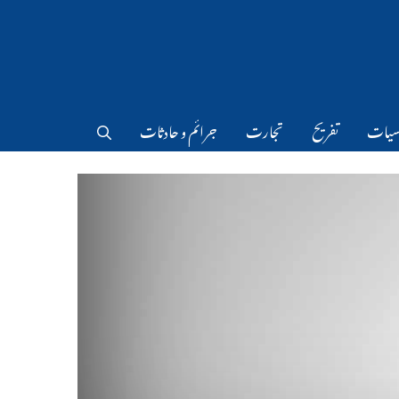
سیات
تفریح
تجارت
جرائم و حادثات