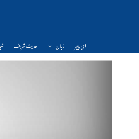
Ski
t
conten
ای پیپر
زبان
حدیث شریف
شہر