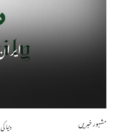
ایران 
مشہور خبریں
دنیا ک