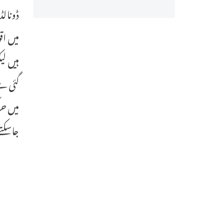
ڈونالڈ
میں اق
ہیں لی
گئی ہے
میں حر
جاسکتے