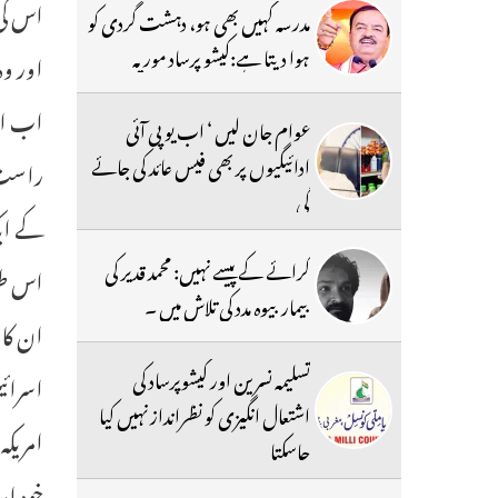
اس کی 
مدرسہ کہیں بھی ہو، دہشت گردی کو
ہوا دیتا ہے:کیشو پرساد موریہ
اور وہ
اب ایر
عوام جان لیں ‘ اب یو پی آئی
ادائیگیوں پر بھی فیس عائد کی جائے
راست 
گی
کے ایک
کرائے کے پیسے نہیں: محمد قدیر کی
اس طرح
بیمار بیوہ مدد کی تلاش میں ۔
ان کا 
تسلیمہ نسرین اور کیشوپرساد کی
اسرائی
اشتعال انگیزی کو نظرانداز نہیں کیا
امریک
جاسکتا
خود ام