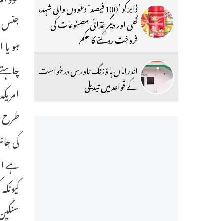
ڈابر کو ’100 فیصد‘ دعووں والی شہد،
جنس سر
گھی اور دیگر غذائی مصنوعات کی
فروخت روکنے کا حکم
ہو یا 
چاہتے 
اندراماں ہا ؤزنگ ٹاورس درخواست
کے قواعد میں تبدیلی
امریکہ
طرح سے
کی جان
ہے اور
کیونکہ
سنگین