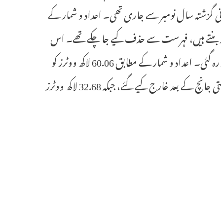
نی گزشتہ سال نومبر سے جاری تھی۔ اعداد و شمار کے
روری تک تقریباً 63.66 لاکھ نام، جو کل ووٹرز کا تقریباً 8.3 فیصد بنتے ہیں، فہرست سے حذف کیے جا چکے تھے۔ اس
کے بعد ریاست میں ووٹرز کی تعداد تقریباً 7.66 کروڑ سے کم ہو کر 7.04 کروڑ رہ گئی۔ اعداد و شمار کے مطابق 60.06 لاکھ ووٹرز کو
زیر التوا جانچ کے زمرے میں رکھا گیا تھا، جن میں سے 27.16 لاکھ نام عدالتی جانچ کے بعد خارج کیے گئے، جبکہ 32.68 لاکھ ووٹرز