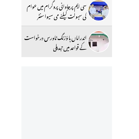
سی ایم پرجاوانی پروگرام میں عوام
کی سہولت کیلئے می سیوا سنٹر
اندراماں ہا ؤزنگ ٹاورس درخواست
کے قواعد میں تبدیلی