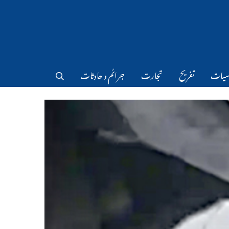
سیات
تفریح
تجارت
جرائم و حادثات