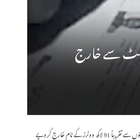
کولکاتا 7 اپریل:(ایجنسیز) مغربی بنگال میں ایس آئی آر کے بعد انتخابی فہرستوں سے تقریباً 91 لاکھ ووٹرز کے نام خارج کر دیے