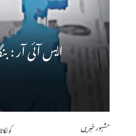
ایس آئی آر : بنگال میں تقریباً 
مشہور خبریں