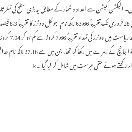
ں۔ الیکشن کمیشن سے اعداد و شمار کے مطابق یہ بڑی سطح کی نظر ثا
مطابق 28 ف
رار رکھتے ہوئے حتمی فہرست میں شامل کر لیا گیا ۔ k