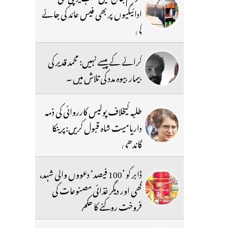
ادائیگیوں پر بھی فیس عائد کی جائے
گی
کرائے کے پیسے نہیں: محمد قدیر کی
بیمار بیوہ مدد کی تلاش میں ۔
طلبہ کیخلاف پولیس کارروائی کی ذمہ
داریامیت شاہ قبول کریں:پرینکا
گاندھی
ڈابر کو ’100 فیصد‘ دعووں والی شہد،
گھی اور دیگر غذائی مصنوعات کی
فروخت روکنے کا حکم