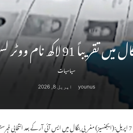
91 لاکھ نام ووٹر لسٹ سے خارج
سیاسیات
younus
اپریل 8, 2026