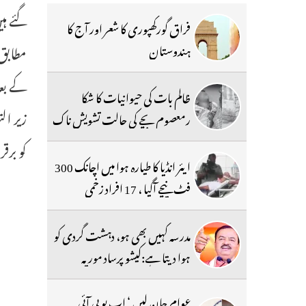
گئے ہی
فراق گورکھپوری کا شعر اور آج کا
ہندوستان
ظالم بات کی حیوانیات کا شکا
رمعصوم بچے کی حالت تشویش ناک
کو برق
ایئر انڈیا کا طیارہ ہوا میں اچانک 300
فٹ نیچے آگیا ، 17 افراد زخمی
مدرسہ کہیں بھی ہو، دہشت گردی کو
ہوا دیتا ہے:کیشو پرساد موریہ
عوام جان لیں ‘ اب یو پی آئی