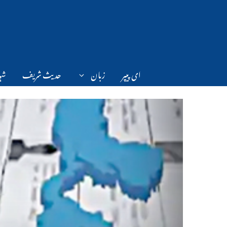
Ski
t
conten
ای پیپر
زبان
حدیث شریف
شہر