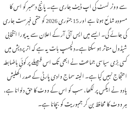
سے ووٹر لسٹ کی اپ ڈیٹ جاری ہے۔ پانچ دسمبر کو اس کا
مسودہ شائع ہونا ہے اور 15 جنوری 2026 کو حتمی فہرست جاری
کی جائے گی۔ ایسے میں ایس آئی آر کے اعلان سے یہ پورا انتخابی
شیڈول متاثر ہو سکتا ہے۔دلچسپ بات یہ ہے کہ اتر پردیش میں
کسی بڑی سیاسی جماعت نے ابھی تک اس فیصلے پر کوئی باضابطہ
احتجاج نہیں کیا ہے۔ البتہ سماج وادی پارٹی کے صدر اکھلیش
یادو نے ایکس پر لکھا، سب کو اس کے ووٹ کا حق دلوانا ہے،
ہر ووٹ کا محافظ بن کر جمہوریت کو بچانا ہے۔