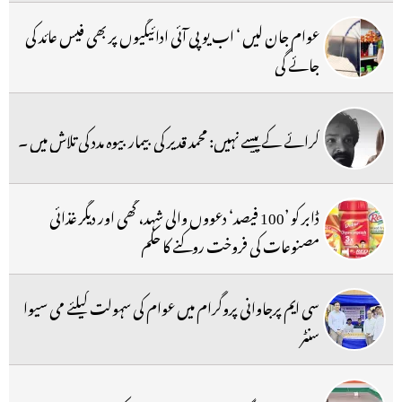
عوام جان لیں ‘ اب یو پی آئی ادائیگیوں پر بھی فیس عائد کی
جائے گی
کرائے کے پیسے نہیں: محمد قدیر کی بیمار بیوہ مدد کی تلاش میں ۔
ڈابر کو ’100 فیصد‘ دعووں والی شہد، گھی اور دیگر غذائی
مصنوعات کی فروخت روکنے کا حکم
سی ایم پرجاوانی پروگرام میں عوام کی سہولت کیلئے می سیوا
سنٹر