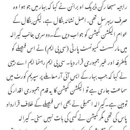
راجیہ سبھا رکن ڈیریک او برائن نے کہا کہ بہار میں جو ہوا وہ
صرف ریہرسل تھی، اصل نشانہ بنگال ہے، لیکن بنگال کے
عوام الیکشن کمیشن کو جواب دیں گے۔دوسری جانب کیرالہ
میں مارکسسٹ کمیونسٹ پارٹی (سی پی ایم) نے اس فیصلے کو
یکطرفہ اور غیر جمہوری قرار دیا۔ سی پی ایم رہنما ایم اے بیبی
نے کہا کہ جب بہار کے ایس آئی آر معاملے پر سپریم کورٹ میں
سماعت جاری ہے تو الیکشن کمیشن کا یہ قدم جمہوری اقدار کی
توہین ہے۔کیرالہ اسمبلی نے بھی اس فیصلے کے خلاف قرارداد
پاس کی تھی مگر کمیشن نے کسی کی بات نہیں سنی۔ کیرالہ