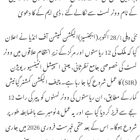
کے نام ووٹر لسٹ سے نکالے گئے ، ڈی ایم کے کا دعویٰ
نئی دہلی :/28 اکٹوبر(ایجنسیز)الیکشن کمیشن آف انڈیا نے اعلان
کیا کہ ملک کی 12 ریاستوں اور مرکز کے زیرِ انتظام علاقوں میں ووٹر
لسٹ کی خصوصی جامع نظرثانی، یعنی اسپیشل انٹینسیو ریویژن
(SIR) کا عمل شروع کیا جا رہا ہے۔ چیف الیکشن کمشنر گیانیش
کمار کے مطابق، ان ریاستوں کی ووٹر لسٹوں کو پیر کی رات 12
بجے سے فریز کر دیا گیا ہے اور یہ عمل 4 نومبر سے باضابطہ طور پر
شروع ہوگا۔ اس کے بعد حتمی فہرست فروری 2026 میں جاری