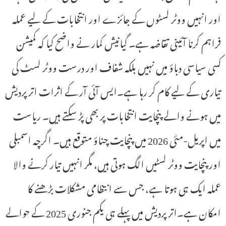
اور انہیں ووٹر لسٹوں کے جائزے اور انتخابات کے لیے عملہ
فراہم کرنا آئینی تقاضہ ہے۔ گیانیش کمار نے واضح کیا کہ کمیشن
کسی سیاسی دباؤ میں نہیں بلکہ شفاف اور درست ووٹر لسٹ کی
تیاری کے لیے کام کر رہا ہے۔ایس آئی آر کے اثرات اتر پردیش
میں ہونے والے پنچایت انتخابات پر بھی پڑ سکتے ہیں۔ ریاست
میں اپریل-مئی 2026 میں پنچایت چناؤ متوقع ہیں۔ اگرچہ اسمبلی
اور پنچایت ووٹر لسٹیں الگ ہوتی ہیں، مگر انہیں تیار کرنے والا
عملہ ایک ہی ہوتا ہے، جس سے انتظامی مشکلات بڑھنے کا
امکان ہے۔اتر پردیش میں پہلے ہی یکم جنوری 2025 کے حوالے