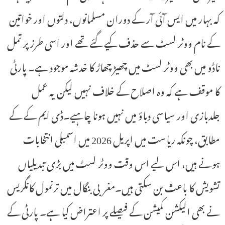
کہ بہار میں ایس آئی آر کے دوران مسلمانوں، دلتوں اور خواتین
کے نام ووٹر لسٹ سے حذف کیے گئے تھے اور اسی طرز پر تمل
ناڈو میں بھی ووٹر لسٹ میں چھیڑ چھاڑ کا خدشہ موجود ہے۔ پارٹی
کا موقف ہے کہ وہ اصلاح کے خلاف نہیں لیکن یہ عمل
جلدبازی اور سیاسی دباؤ میں نہیں ہونا چاہیے۔ڈی ایم کے کے
مطابق، چونکہ ریاست میں اپریل 2026 میں اسمبلی انتخابات
ہونے ہیں، اس لیے اس وقت ووٹر لسٹ میں بڑی تبدیلیاں
تشویش کا باعث بن سکتی ہیں۔مغربی بنگال میں ترنمول کانگریس
نے بھی الیکشن کمیشن کے فیصلے پر اعتراض کیا ہے۔ پارٹی کے