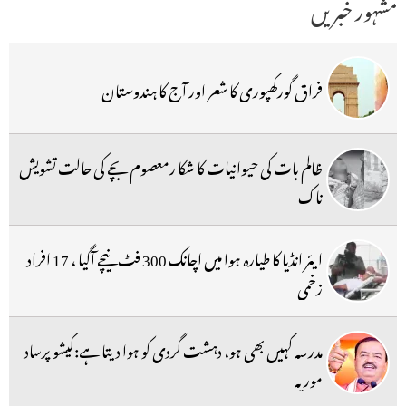
مشہور خبریں
فراق گورکھپوری کا شعر اور آج کا ہندوستان
ظالم بات کی حیوانیات کا شکا رمعصوم بچے کی حالت تشویش
ناک
ایئر انڈیا کا طیارہ ہوا میں اچانک 300 فٹ نیچے آگیا ، 17 افراد
زخمی
مدرسہ کہیں بھی ہو، دہشت گردی کو ہوا دیتا ہے:کیشو پرساد
موریہ