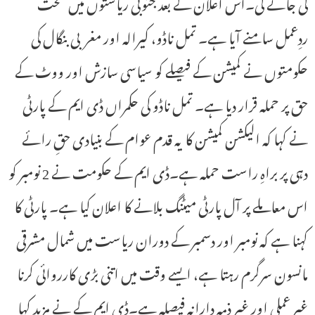
کی جائے گی۔اس اعلان کے بعد جنوبی ریاستوں میں سخت
ردِعمل سامنے آیا ہے۔ تمل ناڈو، کیرالہ اور مغربی بنگال کی
حکومتوں نے کمیشن کے فیصلے کو سیاسی سازش اور ووٹ کے
حق پر حملہ قرار دیا ہے۔ تمل ناڈو کی حکمراں ڈی ایم کے پارٹی
نے کہا کہ الیکشن کمیشن کا یہ قدم عوام کے بنیادی حقِ رائے
دہی پر براہِ راست حملہ ہے۔ڈی ایم کے حکومت نے 2 نومبر کو
اس معاملے پر آل پارٹی میٹنگ بلانے کا اعلان کیا ہے۔ پارٹی کا
کہنا ہے کہ نومبر اور دسمبر کے دوران ریاست میں شمال مشرقی
مانسون سرگرم رہتا ہے، ایسے وقت میں اتنی بڑی کارروائی کرنا
غیر عملی اور غیر ذمہ دارانہ فیصلہ ہے۔ڈی ایم کے نے مزید کہا