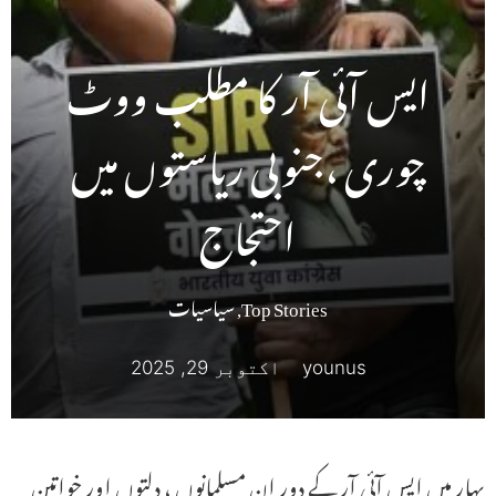
ایس آئی آر کا مطلب ووٹ
چوری ،جنوبی ریاستوں میں
احتجاج
Top Stories
,
سیاسیات
younus
اکتوبر 29, 2025
بہار میں ایس آئی آر کے دور ان مسلمانوں ، دلتوں اور خواتین