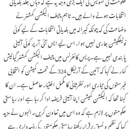
حکومت کی تشویش کی ایک بڑی وجہ یہ ہے کہ وہاں جلد بلدیاتی
انتخابات ہونے والے ہیں۔ تاہم چیف الیکشن کمشنر نے
وضاحت کی کہ چونکہ کیرالہ میں بلدیاتی انتخابات کے لیے کوئی
نوٹیفکیشن جاری نہیں ہوا، اس لیے ایس آئی آر پر کوئی آئینی
پابندی نہیں ہے۔پریس کانفرنس میں چیف الیکشن کمشنر گیانیش
کمار نے کہا کہ آئین کے آرٹیکل 324 کے تحت کمیشن کو انتخابی
فہرستوں کی تیاری اور نظرثانی کا مکمل اختیار حاصل ہے۔ ان کا
کہنا تھا کہ الیکشن کمیشن اپنا آئینی فریضہ ادا کر رہا ہے اور ریاستی
حکومتوں پر لازم ہے کہ وہ اس میں تعاون کریں۔انہوں نے مزید
کہا کہ نظم و نسق برقرار رکھنا ریاستی حکومتوں کی ذمہ داری ہے