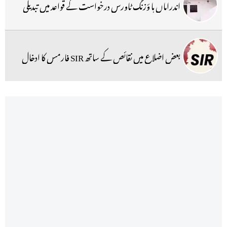
اندراماں ہا ؤزنگ ٹاورس درخواست کے قواعد میں تبدیلی
بعض اضلاع میں نقائص کے ساتھ SIR فارمس کا ادخال