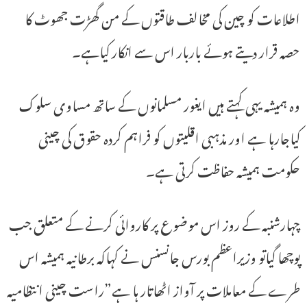
اطلاعات کو چین کی مخالف طاقتوں کے من گھڑت جھوٹ کا
حصہ قرار دیتے ہوئے باربار اس سے انکار کیاہے۔
وہ ہمیشہ یہی کہتے ہیں ایغور مسلمانوں کے ساتھ مساوی سلوک
کیاجارہا ہے اور مذہبی اقلیتوں کو فراہم کردہ حقوق کی چینی
حکومت ہمیشہ حفاظت کرتی ہے۔
چہارشنبہ کے روز اس موضوع پر کاروائی کرنے کے متعلق جب
پوچھا گیاتو وزیراعظم بورس جانسنس نے کہاکہ برطانیہ ہمیشہ اس
طرے کے معاملات پر آواز اٹھاتار ہا ہے”راست چینی انتظامیہ