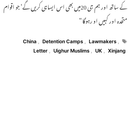
کے ساتھ اور ہم جی 20میں بھی اس ایساہی کریں گے‘ جو اقوام
متحدہ اور کہیں او رہوگا“
Tags
China
,
Detention Camps
,
Lawmakers
,
Letter
,
Uighur Muslims
,
UK
,
Xinjang