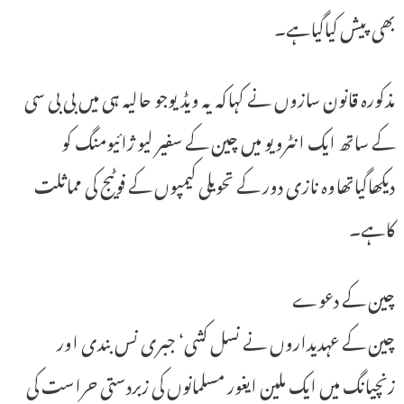
بھی پیش کیاگیاہے۔
مذکورہ قانون سازوں نے کہاکہ یہ ویڈیوجو حالیہ ہی میں بی بی سی
کے ساتھ ایک انٹرویو میں چین کے سفیر لیو ژائیومنگ کو
دیکھاگیاتھاوہ نازی دور کے تحویلی کیمپوں کے فوٹیج کی مماثلت
کاہے۔
چین کے دعوے
چین کے عہدیداروں نے نسل کشی‘ جبری نس بندی اور
زنچیانگ میں ایک ملین ایغور مسلمانوں کی زبردستی حراست کی