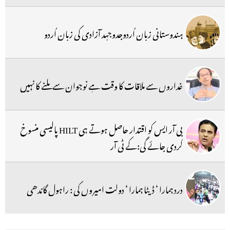
ہندوستانی زبان اُردوجدوجہد آزادی کی زبان اُردو
غداروں سے ملاقات کا وقت ہے نوجوان سے ملنے کا نہیں
بی آر ایس کو اقتدار حاصل ہوتے ہی HILT پالیسی منسوخ
کردی جائے گی:کے ٹی آر
درد ہمارا ‘ ڈیٹا ہمارا ‘ دولت امیروں کی : راہول گاندھی