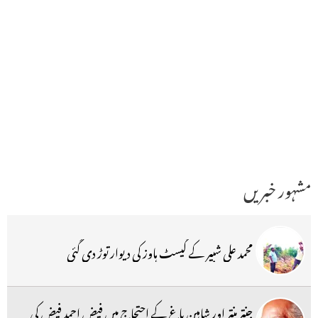
مشہور خبریں
محمد علی شبیر کے گیسٹ ہاوز کی دیوار توڑ دی گئی
جنتر منتر اور شاہین باغ کے احتجاج میں فیض احمد فیض کی