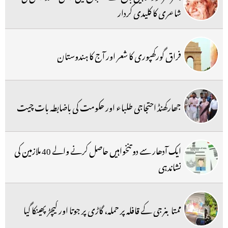
شاعری کا کلیدی کردار
فراق گورکھپوری کا شعر اور آج کا ہندوستان
جھارکھنڈ احتجاجی طلباء اور حکومت کی باضابطہ بات چیت
ایک آدھار سے دو تنخواہیں حاصل کرنے والے 40 ملازمین کی
نشاندہی
ممتا بنرجی کے قافلہ پر حملہ، گاڑی پر جوتا اور کیچڑ پھینکا گیا