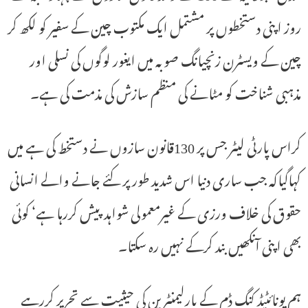
روز اپنی دستخطوں پر مشتمل ایک مکتوب چین کے سفیر کو لکھ کر
چین کے ویسٹرن زنچیانگ صوبہ میں ایغور لوگوں کی نسلی اور
مذہبی شناخت کو مٹانے کی منظم سازش کی مذمت کی ہے۔
کراس پارٹی لیٹر جس پر 130قانون سازوں نے دستخط کی ہے میں
کہاگیاکہ جب ساری دنیا اس شدید طور پر کئے جانے والے انسانی
حقوق کی خلاف ورزی کے غیرمعمولی شواہد پیش کررہا ہے‘ کوئی
بھی اپنی آنکھیں بند کرکے نہیں رہ سکتا۔
ہم یونائٹیڈ کنگ ڈم کے پارلیمنٹرین کی حیثیت سے تحریر کررہے