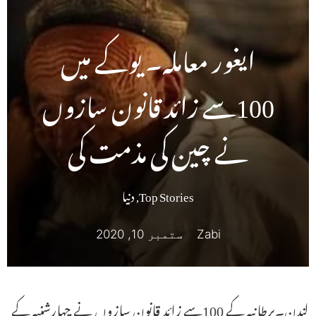
ایغور معاملہ۔ یوکے میں
100سے زائد قانون سازوں
نے چین کی مذمت کی
Top Stories
,
دنیا
Zabi
ستمبر 10, 2020
لندن۔برطانیہ کے 100سے زائد قانون سازوں نے چہارشنبہ کے