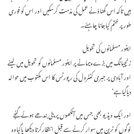
ہیں تاکہ اس گھناؤنے عمل کی مذمت کرسکیں اور اس کو فوری
طور پر ختم کیاجانا چاہئے۔
ایغور مسلمانوں کی تحویل
زنچیانگ میں بڑے پیمانے پر ایغور مسلمانوں کو تحویل میں لینے
اور آبادی پر جبری کنٹرول کی رپورٹس کا اس مکتوب میں حوالہ
دیاگیاہے‘
اور ایک ویڈیو بھی جس میں آنکھوں پر پٹی بندھے ہوئے گنجے
لوگوں کو ٹرین میں سوار کرنے سے قبل انتظارکرتا دیکھا یاگیاوہ