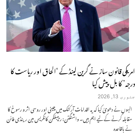
امریکی قانون ساز نے گرین لینڈ کے ‘الحاق اور ریاست کا
درجہ’ کا بل پیش کیا
جنوری 13, 2026
انہوں نے دعویٰ کیا کہ یہ اقدامات آرکٹک میں چینی اور روسی اثر و رسوخ کا
مقابلہ کرنے کے لیے اہم ہیں۔ واشنگٹن: ریپبلکن کانگریس مین رینڈی فائن
نے باقاعدہ