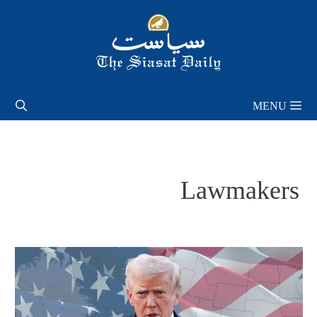
Skip
to
content
MENU
Lawmakers