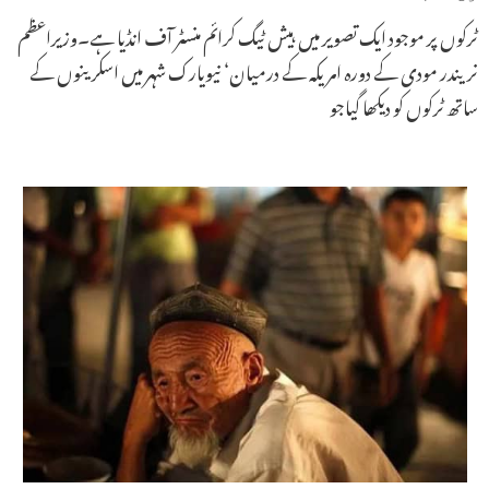
ٹرکوں پر موجود ایک تصویر میں ہیش ٹیگ کرائم منسٹر آف انڈیا ہے۔وزیراعظم
نریندر مودی کے دورہ امریکہ کے درمیان‘ نیویارک شہر میں اسکرینوں کے
ساتھ ٹرکوں کو دیکھا گیاجو