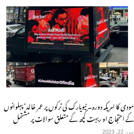
مودی کا امریکہ دورہ۔ نیویارک کی ٹرکوں پر عمر خالد‘ پہلوانوں
کے احتجاج او ربہت کچھ کے متعلق سوالات پر مشتمل
جون 22, 2023