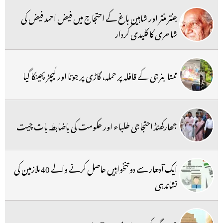
جنتر منتر اور شاہین باغ کے احتجاج میں فیض احمد فیض کی
شاعری کا کلیدی کردار
ممتا بنرجی کے قافلہ پر حملہ، گاڑی پر جوتا اور کیچڑ پھینکا گیا
جھارکھنڈ احتجاجی طلباء اور حکومت کی باضابطہ بات چیت
ایک آدھار سے دو تنخواہیں حاصل کرنے والے 40 ملازمین کی
نشاندہی