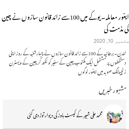
ایغور معاملہ۔ یوکے میں 100سے زائد قانون سازوں نے چین
کی مذمت کی
ستمبر 10, 2020
لندن۔برطانیہ کے 100سے زائد قانون سازوں نے چہارشنبہ کے روز اپنی
دستخطوں پر مشتمل ایک مکتوب چین کے سفیر کو لکھ کر چین کے ویسٹرن
زنچیانگ صوبہ میں ایغور لوگوں
مشہور خبریں
محمد علی شبیر کے گیسٹ ہاوز کی دیوار توڑ دی گئی