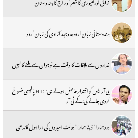
فراق گورکھپوری کا شعر اور آج کا ہندوستان
ہندوستانی زبان اُردوجدوجہد آزادی کی زبان اُردو
غداروں سے ملاقات کا وقت ہے نوجوان سے ملنے کا نہیں
بی آر ایس کو اقتدار حاصل ہوتے ہی HILT پالیسی منسوخ
کردی جائے گی:کے ٹی آر
درد ہمارا ‘ ڈیٹا ہمارا ‘ دولت امیروں کی : راہول گاندھی