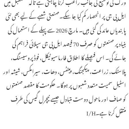
ورک کی توسیع کی جانب راغب کرنا چاہتی ہے تاکہ مستقبل میں
ایل پی جی پر انحصار کم کیا جا سکے۔صنعتی شعبے کے لیے بھی نئی
پابندیاں عائد کی گئی ہیں۔ مارچ 2026 سے پہلے کے استعمال کی
بنیاد پر صنعتوں کو صرف 70 فیصد ایل پی جی سپلائی فراہم کی
جائے گی۔ اس فیصلے کا اطلاق فارماسیوٹیکل، فوڈ پروسیسنگ،
پلاسٹک، زراعت، پیکجنگ، پینٹس، دھات، سیرامکس، شیشہ اور
اسٹیل سمیت متعدد شعبوں پر ہوگا۔ حکومت کا مقصد صنعتوں
کو صاف اور ماحول دوست متبادل جیسے نیچرل گیس کی طرف
منتقل کرنا ہے۔I/H