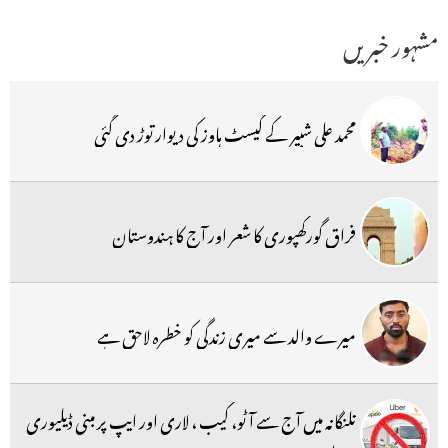
مشہور خبریں
محمد علی شبیر کے گیسٹ ہاوز کی دیوار توڑ دی گئی
فراق گورکھپوری کا شعر اور آج کا ہندوستان
میرے والد سے میری زندگی کو خطرہ لاحق ہے
تلنگانہ میں آج سے آٹو، کیب ، لاری اور ایپ پر مبنی ڈیلیوری