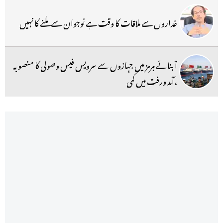
غداروں سے ملاقات کا وقت ہے نوجوان سے ملنے کا نہیں
آبنائے ہرمز میں جہازوں سے سرویس فیس وصولی کا منصوبہ
،آمد ورفت میں کمی