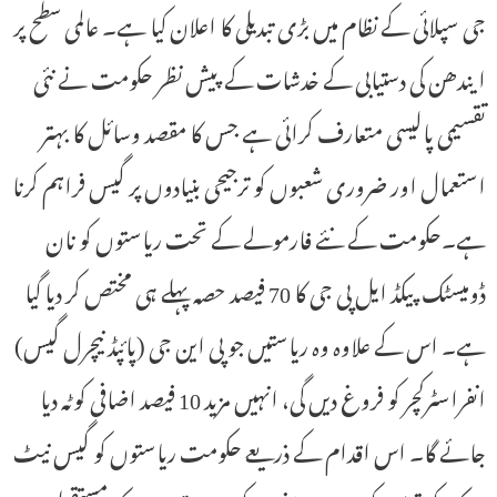
جی سپلائی کے نظام میں بڑی تبدیلی کا اعلان کیا ہے۔ عالمی سطح پر
ایندھن کی دستیابی کے خدشات کے پیش نظر حکومت نے نئی
تقسیمی پالیسی متعارف کرائی ہے جس کا مقصد وسائل کا بہتر
استعمال اور ضروری شعبوں کو ترجیحی بنیادوں پر گیس فراہم کرنا
ہے۔حکومت کے نئے فارمولے کے تحت ریاستوں کو نان
ڈومیسٹک پیکڈ ایل پی جی کا 70 فیصد حصہ پہلے ہی مختص کر دیا گیا
ہے۔ اس کے علاوہ وہ ریاستیں جو پی این جی (پائپڈ نیچرل گیس)
انفراسٹرکچر کو فروغ دیں گی، انہیں مزید 10 فیصد اضافی کوٹہ دیا
جائے گا۔ اس اقدام کے ذریعے حکومت ریاستوں کو گیس نیٹ