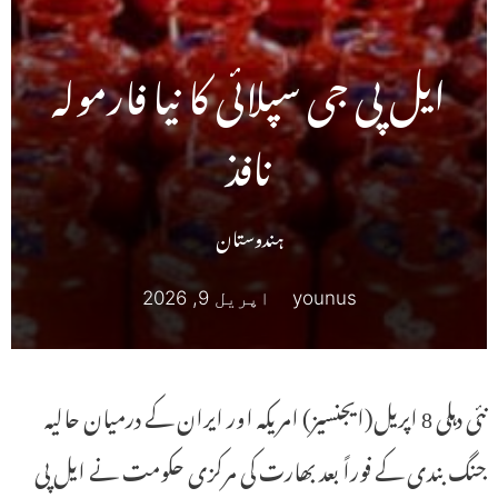
ایل پی جی سپلائی کا نیا فارمولہ
نافذ
ہندوستان
younus
اپریل 9, 2026
نئی دہلی 8 اپریل(ایجنسیز) امریکہ اور ایران کے درمیان حالیہ
جنگ بندی کے فوراً بعد بھارت کی مرکزی حکومت نے ایل پی