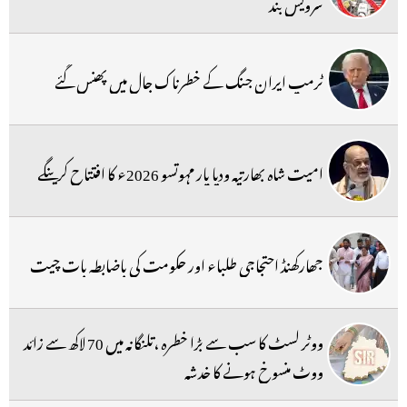
سرویس بند
ٹرمپ ایران جنگ کے خطرناک جال میں پھنس گئے
امیت شاہ بھارتیہ ودیا پار مہوتسو 2026ء کا افتتاح کرینگے
جھارکھنڈ احتجاجی طلباء اور حکومت کی باضابطہ بات چیت
ووٹر لسٹ کا سب سے بڑا خطرہ ،تلنگانہ میں 70 لاکھ سے زائد
ووٹ منسوخ ہونے کا خدشہ