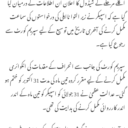
اگلے مرحلے کے شیڈول کا اعلان ان اطلاعات کے درمیان کیا
گیا ہے کہ اسپیکر نے زیر التوا نااہلی کی درخواستوں کی سماعت
مکمل کرنے کی آخری تاریخ میں توسیع کے لیے سپریم کورٹ سے
رجوع کیا ہے۔
سپریم کورٹ کی جانب سے انحراف کے مقدمات کی انکوائری
مکمل کرنے کے لیے مقرر کردہ تین ماہ کی مدت 31 اکتوبر کو ختم ہو
گئی۔ عدالت عظمیٰ نے 31 جولائی کو اسپیکر کو تین ماہ کے اندر
اندر کارروائی مکمل کرنے کی ہدایت کی تھی۔