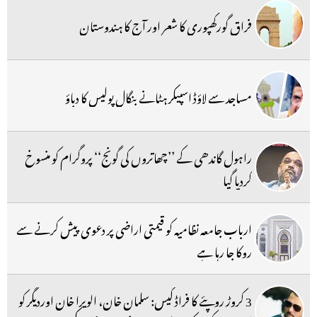
فراق گورکھپوری کا شعر اور آج کا ہندوستان
مساجد سے لاؤڈ اسپیکر ہٹانے بنگال پولیس کا دباؤ
راہول گاندھی کے ’’چھاتروں کی گونج‘‘ پروگرام کو منسوخ
کردیا گیا
ارباب جامعہ نظامیہ کو قیمتی اراضی پر دعوی پیش کرنے سے
روکا جا رہا ہے
3 کروڑ روپئے کا فراڈ کیس: سلمان خان، الویرا خان اوردیگر کو