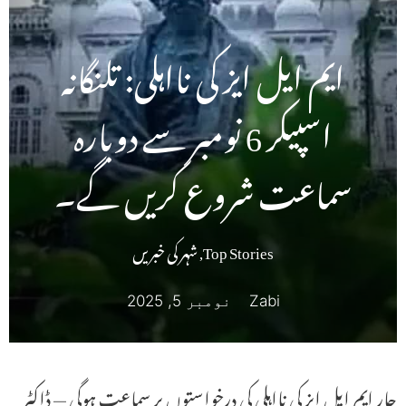
ایم ایل ایز کی نااہلی: تلنگانہ
اسپیکر 6 نومبر سے دوبارہ
سماعت شروع کریں گے۔
Top Stories
,
شہر کی خبریں
Zabi
نومبر 5, 2025
چار ایم ایل ایز کی نااہلی کی درخواستوں پر سماعت ہوگی — ڈاکٹر