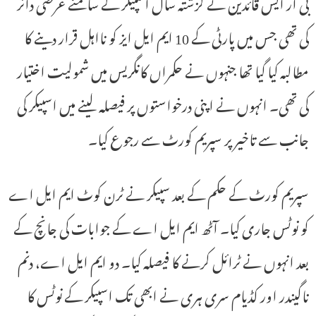
بی آر ایس قائدین نے گزشتہ سال اسپیکر کے سامنے عرضی دائر
کی تھی جس میں پارٹی کے 10 ایم ایل ایز کو نااہل قرار دینے کا
مطالبہ کیا گیا تھا جنہوں نے حکمراں کانگریس میں شمولیت اختیار
کی تھی۔ انہوں نے اپنی درخواستوں پر فیصلہ لینے میں اسپیکر کی
جانب سے تاخیر پر سپریم کورٹ سے رجوع کیا۔
سپریم کورٹ کے حکم کے بعد سپیکر نے ٹرن کوٹ ایم ایل اے
کو نوٹس جاری کیا۔ آٹھ ایم ایل اے کے جوابات کی جانچ کے
بعد انہوں نے ٹرائل کرنے کا فیصلہ کیا۔ دو ایم ایل اے، دنم
ناگیندر اور کڈیام سری ہری نے ابھی تک اسپیکر کے نوٹس کا