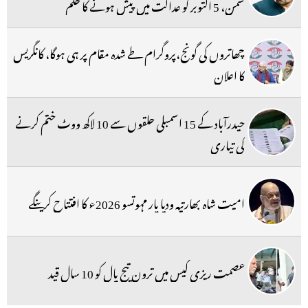
سمن، 5 اکتوبر کو عدالت میں پیش ہونے کا حکم
چھاتروں کی گونج،پروگرام طے شدہ مقام پر ہی ہوگا، کانگریس
کا اعلان
حیدرآباد کے 15 اسمبلی حلقوں سے 10 لاکھ ووٹ ختم کرنے
کی تیاری
امیت شاہ بھارتیہ ودیا پار مہوتسو 2026ء کا افتتاح کرینگے
عصمت ریزی کیس میں ترون تیج پال کو 10 سال قید