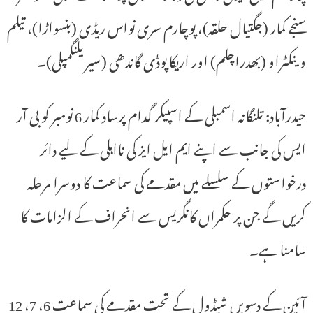
سنجے کمار (جگتیال حلقہ)، پوچارم سری نواس ریڈی (بنسواڑا)، تیلم
وینکٹراو (بھدراچلم) اور اریکاپوڈی گاندھی (سیریلنگمپلی)۔
حیدرآباد: تلنگانہ اسمبلی کے اسپیکر گدام پرساد کمار 6 نومبر کو بی آر
ایس کی جانب سے اپنے ایم ایل ایز کی نااہلی کے لیے دائر
درخواستوں کے سلسلے میں مقدمے کی سماعت کا دوسرا مرحلہ
کریں گے جن پر حکمراں کانگریس سے انحراف کے الزامات کا
سامنا ہے۔
آئین کے دسویں شیڈول کے تحت مقدمے کی سماعت 6، 7، 12