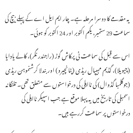
یہ مقدمے کا دوسرا مرحلہ ہے۔ چار ایم ایل اے کے پہلے بیچ کی
سماعت 29 ستمبر، یکم اکتوبر اور 24 اکتوبر کو ہوئی۔
اس سے قبل کی سماعت ٹی پرکاش گوڑ (راجندر نگر)، کالے یادایا
(چیویلا)، گڈیم مہیپال ریڈی (پٹانچیرو) اور بندلا کرشنموہن ریڈی
(جوگلمبا گڈوال) کی نااہلی کی درخواستوں سے متعلق تھی۔ تلنگانہ
اسمبلی کی تاریخ میں یہ پہلا موقع ہے جب اسپیکر نااہلی کی
درخواستوں پر سماعت کررہے ہیں۔