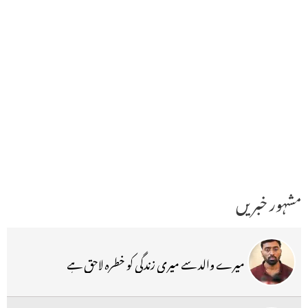
مشہور خبریں
میرے والد سے میری زندگی کو خطرہ لاحق ہے