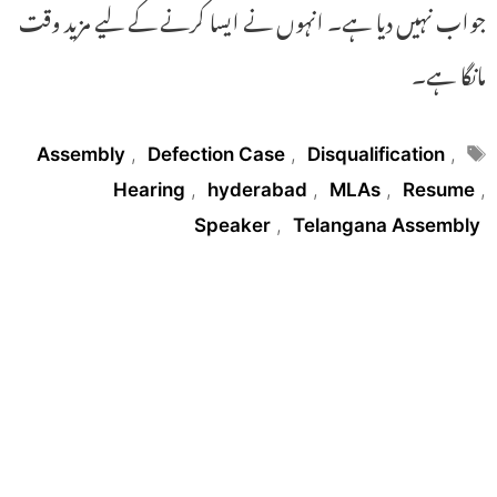
جواب نہیں دیا ہے۔ انہوں نے ایسا کرنے کے لیے مزید وقت
مانگا ہے۔
Tags
Assembly
,
Defection Case
,
Disqualification
,
Hearing
,
hyderabad
,
MLAs
,
Resume
,
Speaker
,
Telangana Assembly