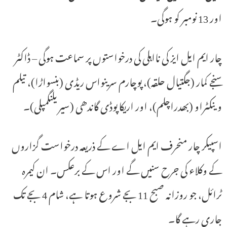
اور 13 نومبر کو ہوگی۔
چار ایم ایل ایز کی نااہلی کی درخواستوں پر سماعت ہوگی – ڈاکٹر
سنجے کمار (جگتیال حلقہ)، پوچارم سرینواس ریڈی (بنسواڑا)، تیلم
وینکٹراو (بھدراچلم)، اور اریکاپوڈی گاندھی (سیریلنگمپلی)۔
اسپیکر چار منحرف ایم ایل اے کے ذریعہ درخواست گزاروں
کے وکلاء کی جرح سنیں گے اور اس کے برعکس۔ ان کیمرہ
ٹرائل، جو روزانہ صبح 11 بجے شروع ہوتا ہے، شام 4 بجے تک
جاری رہے گا۔