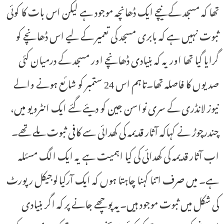
تھا کہ مسجد کے نیچے ایک ڈھانچہ موجود ہے لیکن اس بات کا کوئی
ثبوت نہیں ہے کہ بابری مسجد کی تعمیر کے لیے اس ڈھانچے کو
گرایا گیا تھا اور یہ کہ بنیادی ڈھانچے اور مسجد کے درمیان کئی
صدیوں کا فاصلہ تھا۔تاہم اس 24 ستمبر کو شائع ہونے والے
نیوز لانڈری کے سری نواسن جین کو دیئے گئے ایک انٹرویو میں،
چندرچوڑ نے کہاکہ آثار قدیمہ کی کھدائی سے کافی ثبوت ملے تھے۔
اب آثار قدیمہ کی کھدائی کی کیا اہمیت ہے یہ ایک الگ مسئلہ
ہے۔ میں صرف اتنا کہنا چاہتا ہوں کہ ایک آرکیالوجیکل رپورٹ
کی شکل میں ثبوت موجود ہیں۔یہ پوچھے جانے پر کہ اگر بنیادی