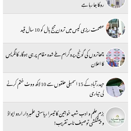
روکا جا رہا ہے
عصمت ریزی کیس میں ترون تیج پال کو 10 سال قید
چھاتروں کی گونج،پروگرام طے شدہ مقام پر ہی ہوگا، کانگریس
کا اعلان
حیدرآباد کے 15 اسمبلی حلقوں سے 10 لاکھ ووٹ ختم کرنے
کی تیاری
بزم علم و ادب شعبہ خواتین کا تیسرا ریاستی علمبردار اردو ایواڈ
و پیشکشی توصیف نامہ تقریب!