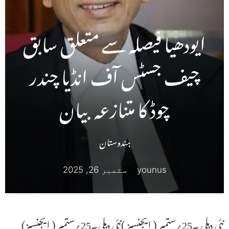
ایودھیا فیصلہ سے متعلق سابق
چیف جسٹس آف انڈیا چندر
چوڈ کا متنازعہ بیان
ہندوستان
younus
ستمبر 26, 2025
نئی دہلی ۔25؍ستمبر ( ایجنسیز )نئی دہلی۔25؍ستمبر ( ایجنسیز)