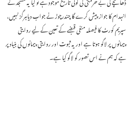
ڈھانچے کی بے حرمتی کی کوئی تاریخ موجود ہے تو کیا یہ مسجد کے
انہدام کا جواز پیش کرے گا چندرچوڑ نے جواب دیاہرگز نہیں،
سپریم کورٹ کا فیصلہ منفی قبضے کے تعین کے لیے روایتی
پیمانوں پر لاگو ہوتا ہے اور یہ ثبوت اور روایتی پیمانوں کی بنیاد پر
ہے کہ ہم نے اس تصور کو لاگو کیا ہے۔