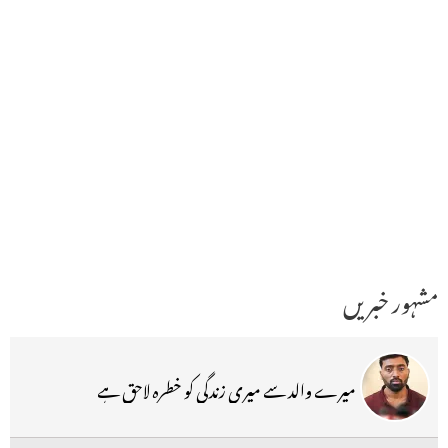
مشہور خبریں
میرے والد سے میری زندگی کو خطرہ لاحق ہے