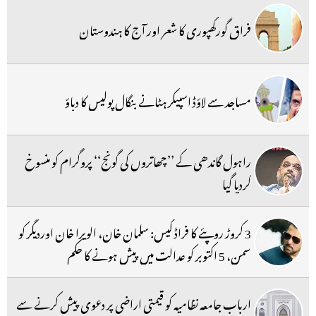
فراق گورکھپوری کا شعر اور آج کا ہندوستان
مساجد سے لاؤڈ اسپیکر ہٹانے بنگال پولیس کا دباؤ
راہول گاندھی کے ’’چھاتروں کی گونج‘‘ پروگرام کو منسوخ
کردیا گیا
3 کروڑ روپئے کا فراڈ کیس: سلمان خان، الویرا خان اوردیگر کو
سمن، 5 اکتوبر کو عدالت میں پیش ہونے کا حکم
ارباب جامعہ نظامیہ کو قیمتی اراضی پر دعوی پیش کرنے سے