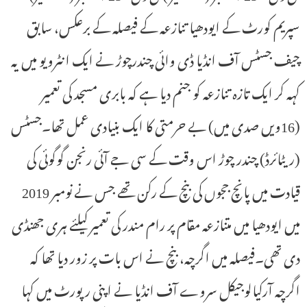
سپریم کورٹ کے ایودھیا تنازعہ کے فیصلہ کے برعکس، سابق
چیف جسٹس آف انڈیا ڈی وائی چندرچوڑ نے ایک انٹرویو میں یہ
کہہ کر ایک تازہ تنازعہ کو جنم دیا ہے کہ بابری مسجد کی تعمیر
(16ویں صدی میں) بے حرمتی کا ایک بنیادی عمل تھا۔جسٹس
(ریٹائرڈ) چندر چوڑ اس وقت کے سی جے آئی رنجن گوگوئی کی
قیادت میں پانچ ججوں کی بنچ کے رکن تھے جس نے نومبر 2019
میں ایودھیا میں متنازعہ مقام پر رام مندر کی تعمیر کیلئے ہری جھنڈی
دی تھی۔فیصلہ میں اگرچہ، بنچ نے اس بات پر زور دیا تھا کہ
اگرچہ آرکیالوجیکل سروے آف انڈیا نے اپنی رپورٹ میں کہا