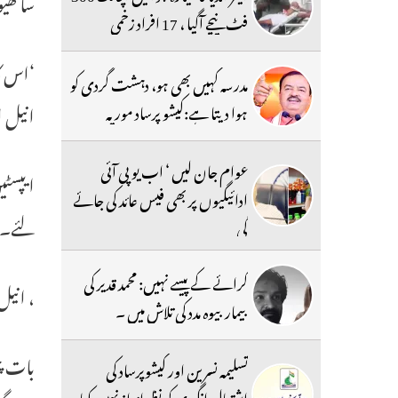
ساتھیو
فٹ نیچے آگیا ، 17 افراد زخمی
‘اس ک
مدرسہ کہیں بھی ہو، دہشت گردی کو
انیل امبانی نے ایپس
ہوا دیتا ہے:کیشو پرساد موریہ
عوام جان لیں ‘ اب یو پی آئی
ایپسٹی
ادائیگیوں پر بھی فیس عائد کی جائے
لئے۔
گی
کرائے کے پیسے نہیں: محمد قدیر کی
، انیل نے 20 سیکنڈ کے اندر واپس ٹ
بیمار بیوہ مدد کی تلاش میں ۔
بات چی
تسلیمہ نسرین اور کیشوپرساد کی
اشتعال انگیزی کو نظرانداز نہیں کیا