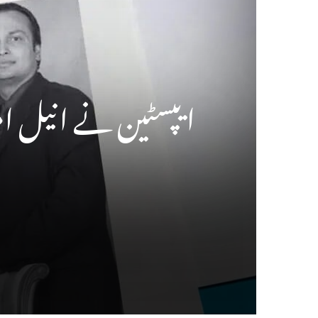
ایپسٹین نے انیل امب