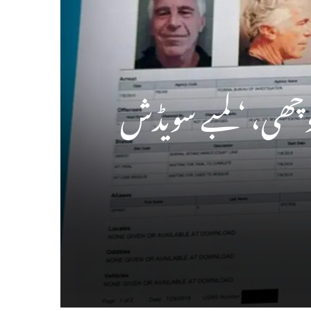
پوچھی، ‘لمبے سویڈش