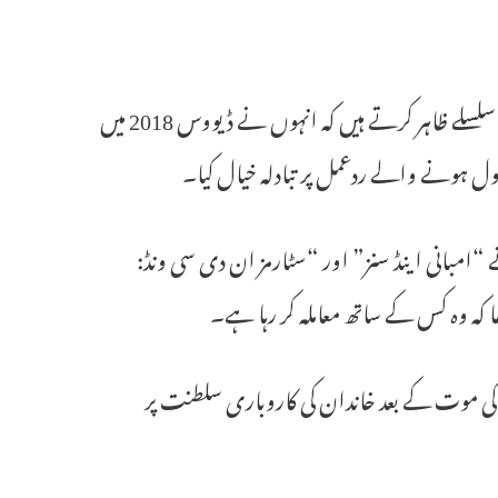
ایپسٹین اور انیل کے ساتھ منسلک فون نمبر کے درمیان گفتگو کے مختلف سلسلے ظاہر کرتے ہیں کہ انہوں نے ڈیووس 2018 میں
ل ہونے والے ردعمل پر تبادلہ خیال کیا۔
ن پر اپنا ہوم ورک بھی کیا۔ 2017 میں، اس نے “امبانی اینڈ سنز” اور “سٹارمز ان دی سی ونڈ:
تھا کہ وہ کس کے ساتھ معاملہ کر رہا ہے۔
میں اپنے والد دھیرو بھائی کی موت کے بعد خاندان کی کاروباری سلطنت پر