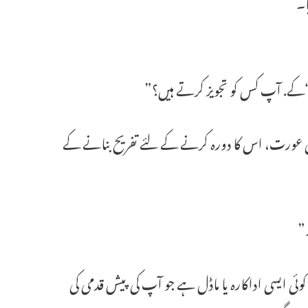
ا۔
عورت، اس کا دورہ کرنے کے لئے تفریح ​​​​بنانے کے
وئی ایسی اداکارہ یا ماڈل ہے جو آپ کی پیش قدمی کی