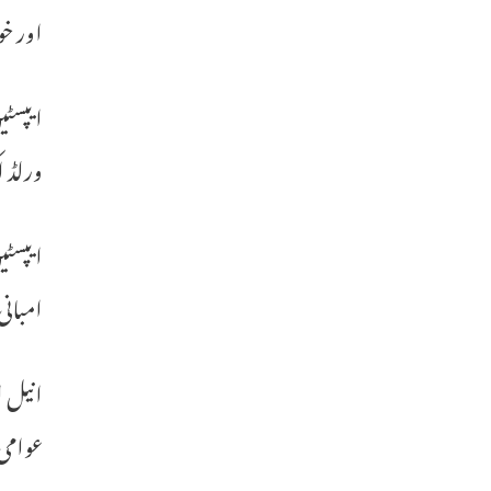
اور خو
ورلڈ ا
امبانی
عوامی 