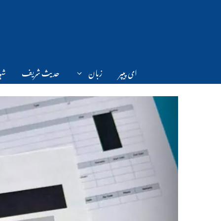
Ski
t
conten
ای پیپر
زبان
حدیث شریف
شہر