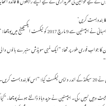
ں کے لیے خواتین کی خریداری کے لیے اپنے رابطوں کا فائدہ اٹھای
ا بندوبست کریں’
ٹین سے 9 مارچ 2017 کو ٹیکسٹ ایکسچینج میں پوچھا: “کے. آپ کس کو تجویز کرتے ہیں؟”
ن کا جواب فوری طور پر تھا: “ایک لمبی سویڈش سنہرے بالوں والی 
”
یکسٹ کیا: “اس کا بندوبست کریں۔”
ت وہیں نہیں رکی۔ ایپسٹین نے مزید دباؤ ڈالتے ہوئے پوچھا، “کیا ک