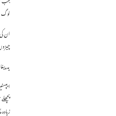
لوگ ہی
ان کی 
چیزوں
یہ پیغامات دکھاتے
ایپسٹی
زیادہ 