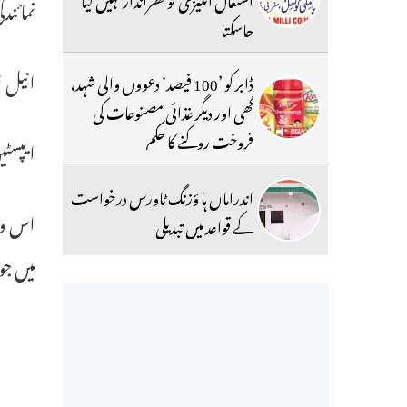
نمائند
جاسکتا
انیل ا
ڈابر کو ’100 فیصد‘ دعووں والی شہد،
گھی اور دیگر غذائی مصنوعات کی
فروخت روکنے کا حکم
ایپسٹی
اندراماں ہا ؤزنگ ٹاورس درخواست
کے قواعد میں تبدیلی
میں جو