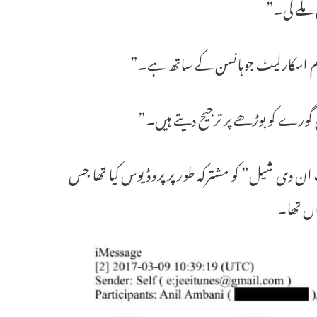
ں ملے گی۔”
ی فلم اسکارلیٹ جوہانسن کے ساتھ ہے۔”
گورے کو بوڑھے پر ترجیح دیتے ہیں۔”
ائنس فکشن فلم “گھوسٹ ان دی شیل” کو مشترکہ طور پر پروڈیوس کیا تھا جس
اں تھا۔