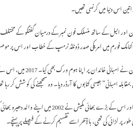
اتین اس دنیا میں کرنسی تھیں۔
کنامک فورم میں امریکی صدر ڈونلڈ ٹرمپ کے خطاب اور اس پر موصو
ایپسٹین نے امبانی خاندا
 بمقابلہ امبانی” جیسی کتابوں کا آرڈر دیا۔ وہ سمجھنے کی کوشش کر رہا 
انیل اور اس کے بڑے بھائی مکیش نے 2002 
طور پر لڑائی کی تھی، بالآخر اسے تقسیم کرنے کے فیصلے پر پہنچے۔