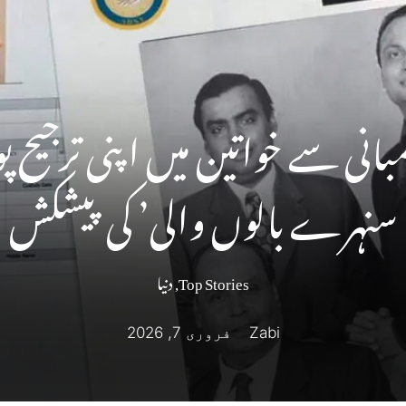
انی سے خواتین میں اپنی ترجیح 
سنہرے بالوں والی’ کی پیشکش
Top Stories
,
دنیا
Zabi
فروری 7, 2026