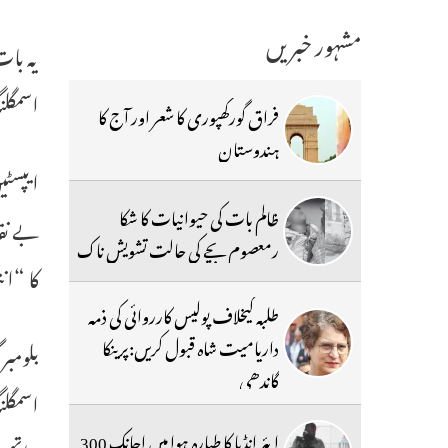
مشہور خبریں
اسمگلن
فراق گورکھپوری کا شعر اور آج کا
ہندوستان
ایپسٹی
ظالم بات کی حیوانیات کا شکا
بے نقا
رمعصوم بچے کی حالت تشویش ناک
کا “ان
طلبہ کیخلاف پولیس کارروائی کی ذمہ
داریامیت شاہ قبول کریں:پرینکا
گاندھی
اسمگلن
ایئر انڈیا کا طیارہ ہوا میں اچانک 300