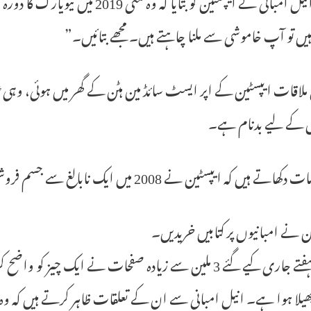
جب انیل امبانی نے ایپسٹین کو بتای
ں تو آپ خاموشی سے ملنا چاہتے ہیں۔ مجھے بتائیں۔”
ملاقات ایپسٹین کے اپر ایسٹ سائڈ مین ہٹن کے گھر میں ہوئی، وہی
 کے لیے بدنام ہے۔
 ہیں کہ ایپسٹین نے 2008 میں ایک نابالغ سے جسم فروشی کی درخواست کرنے کے بعد بھی کس طرح کام کیا۔
ن نے امبانیوں پر کتابیں خریدیں۔
پچھلے ہفتے جاری کیے گئے 3 ملین سے زیادہ صفحات نے ایک چ
پھیلا ہوا ہے۔ انیل امبانی سے ان کے تعلقات ظاہر کرتے ہیں کہ وہ 