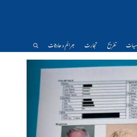
سیات
تفریح
تجارت
جرائم و حادثات