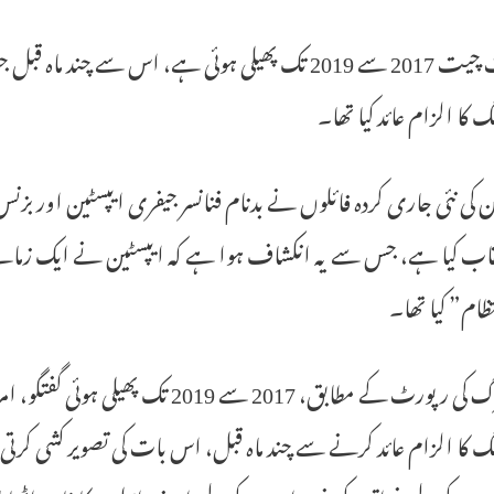
یہ بات چیت 2017 سے 2019 تک پھیلی ہوئی ہے، اس سے چن
گ کا الزام عائد کیا تھا۔
ن کی نئی جاری کردہ فائلوں نے بدنام فنانسر جیفری ایپسٹین اور بز
ب کیا ہے، جس سے یہ انکشاف ہوا ہے کہ ایپسٹین نے ایک زمانے ک
تظام” کیا تھا۔
بلومبرگ کی رپورٹ کے مطابق، 2017 سے 
گ کا الزام عائد کرنے سے چند ماہ قبل، اس بات کی تصویر کشی کرت