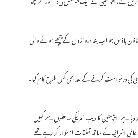
ا کہ وہ مئی 2019 میں نیویارک کا دورہ کریں گے، ایپسٹین نے ایک پیشکش کی: “اور اگر کچھ
 ٹاؤن ہاؤس جو اب بند دروازوں کے پیچھے ہونے والی
یز کو واضح کر دیا ہے: ایپسٹین کا ویب امریکی ساحلوں سے کہیں
عالمی اشرافیہ کے ساتھ تعلقات استوار کر رہے تھے