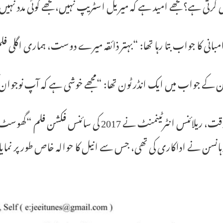
گی کرتی ہے؟ مجھے امید ہے کہ میریل اسٹریپ نہیں، مجھے کوئی مدد نہی
مبانی کا جواب بتا رہا تھا: “بہتر ذائقہ میرے دوست، ہماری اگل
ن کے جواب میں ایک انڈر ٹون تھا: “مجھے خوشی ہے کہ آپ نوجوان 
اس وقت، ریلائنس انٹرٹینمنٹ نے 2017 کی س
ہانسن نے اداکاری کی تھی، جس سے انیل کا حوالہ خاص طور پر نمای