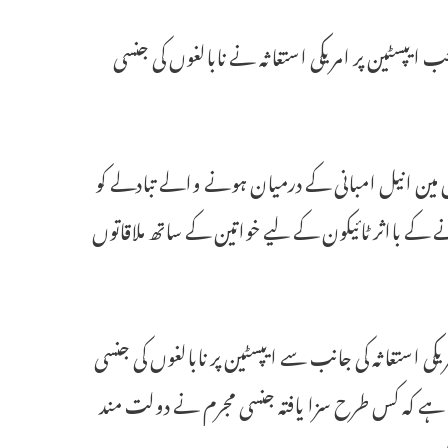
د ماہ قبل جب ایپسٹین پر امریکی استغاثہ نے نابالغوں کی جنسی
نس مین انیل امبانی کے درمیان ہونے والے تبادلے کو
ے بااثر ٹائیکون کے لیے خواتین کے ساتھ ملاقاتوں
2019 تک پھیلی ہوئی گفتگو، امریکی استغاثہ کی جانب سے ایپسٹین پر نابالغوں کی جنسی
ی ہے کہ کس طرح سزا یافتہ جنسی مجرم نے دولت مند