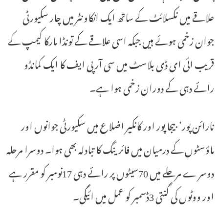
علاقے میں نکسلائٹ کے ساتھ ایک انکاونٹر میں چار سکیورٹی
جوان زخمی ہوئے ہیں جبکہ اسی علاقے کے تونڈا مارکا کیمپ کے
قریب ائی ای ڈی بلاسٹ میں سی آر پی ایف کا ایک کمانڈو
رائے دہی کے دوران زخمی ہوا ہے۔
نارائن پور‘ بیجا پور اور کانکیر اضلاع میں سکیورٹی جوانوں اور
ماؤسٹوں کے درمیان میں فائرینگ کا تبادلہ بھی ہوا۔ دوسرا مرحلہ
دوسر ے مرحلے میں 70سیٹوں پر رائے دہی 17نومبر کو مقرر ہے
اور ووٹوں کی گنتی 3ڈسمبر کو عمل میں ائیگی۔