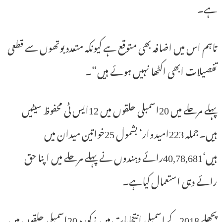
ہے۔
تاہم اس میں اضافہ بھی متوقع ہے کیونکہ متعدد بوتھوں سے قطعی
تفصیلات ابھی اکٹھا نہیں ہوئے ہیں“۔
پہلے مرحلے میں 20اسمبلی حلقوں میں 12ایس ٹی محفوظ سیٹیں
ہیں۔جملہ 223امیدوار‘ بشمول 25خواتین میدان میں
ہیں‘40,78,681رائے دہندوں نے پہلے مرحلے میں اپنا حق
رائے دہی استعمال کیاہے۔
پچھلے 2018کے اسمبلی انتخابات میں مذکورہ 20اسمبلی حلقوں میں