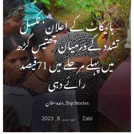
بائیکاٹ کے اعلان‘ نکسل
تشدد کے درمیان چھتیس گڑھ
میں پہلے مرحلے میں 71فیصد
رائے دہی
Top Stories
,
ہندوستان
Zabi
نومبر 8, 2023