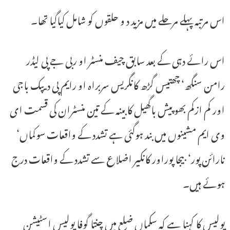
اس مرتبہ پہلے مرحلے میں مزید د و حلقوں کو شامل کیاگیا تھا۔
اس رائے دہی کے بعد سابق چیف منسٹر او ربی جے پی لیڈر
رامن سنگھ‘ چھتیس گڑھ کانگریس سربراہ او رایم پی دیپک باجی
اور کم ازکم بھوپیش باگھیل کابینہ کے تین منسٹران کی قسمت ای
وی ایم مشینوں میں بند ہوگئی ہے تشدد کے واقعات سوکماں‘
نارائن پور‘ بیجا پوراور کانکیر اضلاع سے تشدد کے واقعات درج
ہوئے ہیں۔
پولیس کا کہنا ہے کہ سکماں ضلع میں چنتا گوفا پولیس اسٹیشن