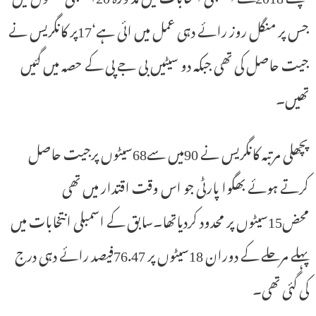
جس پر منگل روز رائے دہی عمل میں ائی ہے‘17پر کانگریس نے
جیت حاصل کی تھی جبکہ دو سیٹیں بی جے پی کے حصہ میں گئیں
تھیں۔
پچھلی مرتبہ کانگریس نے 90میں سے68سیٹوں پرجیت حاصل
کرتے ہوئے بھگوا پارٹی جو اس وقت اقتدار میں تھی
محض15سیٹوں پر محدود کردیاتھا۔سابق کے اسمبلی انتخابات میں
پہلے مرحلے کے دوران 18سیٹوں پر 76.47فیصد رائے دہی درج
کی گئی تھی۔