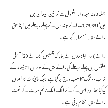
جملہ 223امیدوار‘ بشمول 25خواتین میدان میں
ہیں‘40,78,681رائے دہندوں نے پہلے مرحلے میں اپنا حق
رائے دہی استعمال کیاہے۔
رائے پور۔ اہلکاروں نے بتایاکہ چھتیس گڑھ کے 20اسمبلی
حلقوں میں پہلے مرحلے کی رائے دہی کے دوران 71فیصد کے
قریب ووٹنگ تناسب درج کیاگیاہے‘ جبکہ بائیکاٹ کا اعلان
کیاگیاتھا اور اس کے لئے الگ الگ ٹائم سلاٹ کے تحت
رائے دہی انجام پائی ہے۔