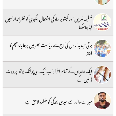
تسلیمہ نسرین اور کیشوپرساد کی اشتعال انگیزی کو نظرانداز نہیں
کیا جاسکتا
برقی عہدیداروں کی آج سے ریاست بھر میں پرجا باٹا مہم کا
آغاز
ایک خاندان کے تمام افراد اب ایک ہی پولنگ بوتھ پر ووٹ
ڈالیں گے
میرے والد سے میری زندگی کو خطرہ لاحق ہے