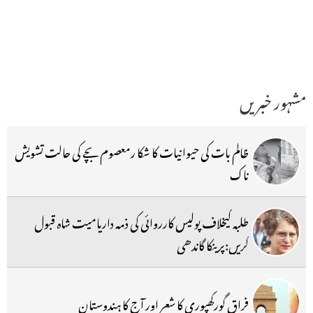
مشہور خبریں
ظالم بات کی حیوانیات کا شکا رمعصوم بچے کی حالت تشویش
ناک
طلبہ کیخلاف پولیس کارروائی کی ذمہ داریامیت شاہ قبول
کریں:پرینکا گاندھی
فراق گورکھپوری کا شعر اور آج کا ہندوستان