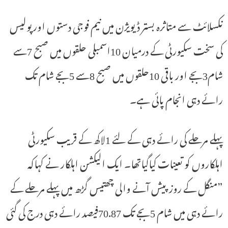
نکسلائٹ سے متاثرہ بستر ڈیویژن میں نیم فوجی دستوں اور پولیس
کی سخت سکیورٹی کے درمیان 10اسمبلی حلقوں میں صبح 7سے
شام3بجے اور باقی 10حلقوں میں صبح 8سے 5بجے شام تک
رائے دہی انجام پائی ہے۔
پہلے مرحلے کی رائے دہی کے لئے 1لاکھ کے قریب سکیورٹی
اہلکاروں کو تعینات کیاگیاتھا۔ ایک الیکشن اہلکار نے کہاکہ
”منگل کے روز پیش آنے والی چھتیس گڑھ میں پہلے مرحلے کے
رائے دہی میں شام 5بجے تک 70.87فیصد رائے دہی درج کی گئی