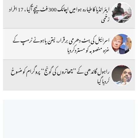
ایئر انڈیا کا طیارہ ہوا میں اچانک 300 فٹ نیچے آگیا ، 17 افراد
زخمی
اسرائیل کی ہٹ دھرمی برقرار، نیتن یاہونے ٹرمپ کے
غزہ منصوبہ کو مستردکردیا
راہول گاندھی کے ’’چھاتروں کی گونج‘‘ پروگرام کو منسوخ
کردیا گیا