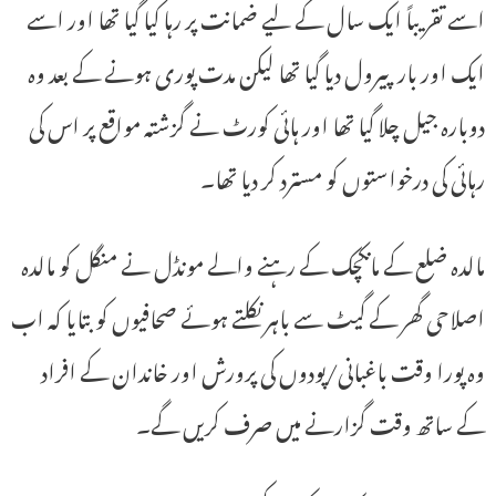
اسے تقریباً ایک سال کے لیے ضمانت پر رہا کیا گیا تھا اور اسے
ایک اور بار پیرول دیا گیا تھا لیکن مدت پوری ہونے کے بعد وہ
دوبارہ جیل چلا گیا تھا اور ہائی کورٹ نے گزشتہ مواقع پر اس کی
رہائی کی درخواستوں کو مسترد کر دیا تھا۔
مالدہ ضلع کے مانکچک کے رہنے والے مونڈل نے منگل کو مالدہ
اصلاحی گھر کے گیٹ سے باہر نکلتے ہوئے صحافیوں کو بتایا کہ اب
وہ پورا وقت باغبانی/پودوں کی پرورش اور خاندان کے افراد
کے ساتھ وقت گزارنے میں صرف کریں گے۔