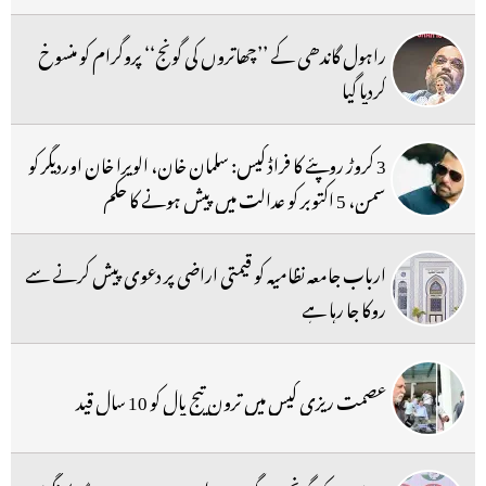
راہول گاندھی کے ’’چھاتروں کی گونج‘‘ پروگرام کو منسوخ
کردیا گیا
3 کروڑ روپئے کا فراڈ کیس: سلمان خان، الویرا خان اوردیگر کو
سمن، 5 اکتوبر کو عدالت میں پیش ہونے کا حکم
ارباب جامعہ نظامیہ کو قیمتی اراضی پر دعوی پیش کرنے سے
روکا جا رہا ہے
عصمت ریزی کیس میں ترون تیج پال کو 10 سال قید