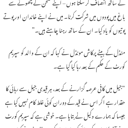
کے ساتھ انصاف کر سکتا ہوں – اپنے صحن کے چھوٹے سے
باغ میں پودوں میں شرکت کرنا۔ میں نے اپنے خاندان اور پوتے
پوتیوں کو یاد کیا۔ ان کے ساتھ رہنا چاہتے ہیں۔”
منڈل کے بیٹے پرکاش مونڈل نے کہا کہ ان کے والد کو سپریم
کورٹ کے حکم کے بعد رہا کیا گیا ہے۔
“جیل میں کافی عرصہ گزارنے کے بعد، ہر قیدی جیل سے رہائی کا
حقدار ہے اگر اس نے قید کے دوران کوئی غلط کام نہیں کیا ہے
جیسا کہ ہمارے وکیل نے بتایا ہے۔ خوشی ہے کہ سپریم کورٹ