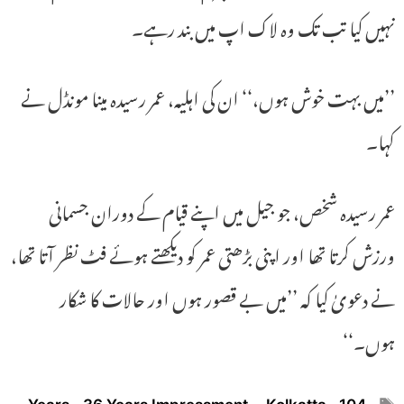
نہیں کیا تب تک وہ لاک اپ میں بند رہے۔
’’میں بہت خوش ہوں،‘‘ ان کی اہلیہ، عمر رسیدہ مینا مونڈل نے
کہا۔
عمر رسیدہ شخص، جو جیل میں اپنے قیام کے دوران جسمانی
ورزش کرتا تھا اور اپنی بڑھتی عمر کو دیکھتے ہوئے فٹ نظر آتا تھا،
نے دعویٰ کیا کہ ’’میں بے قصور ہوں اور حالات کا شکار
ہوں۔‘‘
Tags