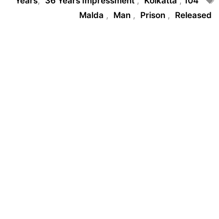
,
36 Years Impressment
,
Kolkatta
,
104 Years
Malda
,
Man
,
Prison
,
Released