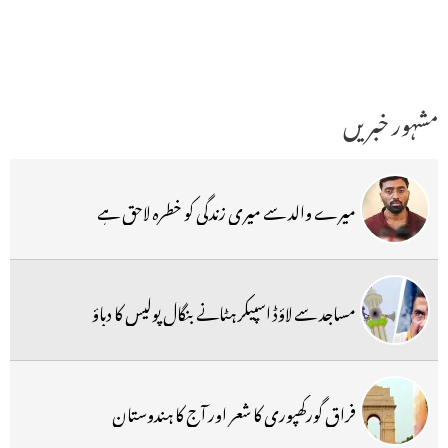
مشہور خبریں
میرے والد سے میری زندگی کو خطرہ لاحق ہے
مساجد سے لاؤڈ اسپیکر ہٹانے بنگال پولیس کا دباؤ
فراق گورکھپوری کا شعر اور آج کا ہندوستان