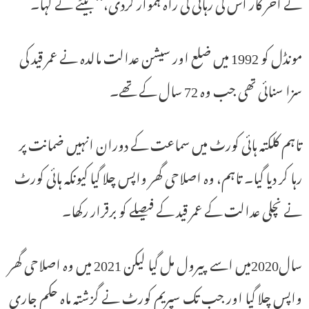
نے آخر کار اس کی رہائی کی راہ ہموار کردی،‘‘ بیٹے نے کہا۔
مونڈل کو 1992 میں ضلع اور سیشن عدالت مالدہ نے عمر قید کی
سزا سنائی تھی جب وہ 72 سال کے تھے۔
تاہم کلکتہ ہائی کورٹ میں سماعت کے دوران انہیں ضمانت پر
رہا کر دیا گیا۔ تاہم، وہ اصلاحی گھر واپس چلا گیا کیونکہ ہائی کورٹ
نے نچلی عدالت کے عمر قید کے فیصلے کو برقرار رکھا۔
سال2020میں اسے پیرول مل گیا لیکن 2021 میں وہ اصلاحی گھر
واپس چلا گیا اور جب تک سپریم کورٹ نے گزشتہ ماہ حکم جاری