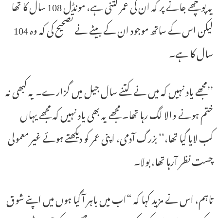
یہ پوچھے جانے پر کہ ان کی عمر کتنی ہے، مونڈل 108 سال کا تھا
لیکن اس کے ساتھ موجود ان کے بیٹے نے تصحیح کی کہ وہ 104
سال کا ہے۔
’’مجھے یاد نہیں کہ میں نے کتنے سال جیل میں گزارے۔ یہ کبھی نہ
ختم ہونے والا لگ رہا تھا۔ مجھے یہ بھی یاد نہیں کہ مجھے یہاں
کب لایا گیا تھا،‘‘ بزرگ آدمی، اپنی عمر کو دیکھتے ہوئے غیر معمولی
چست نظر آرہا تھا، بولا۔
تاہم، اس نے مزید کہا کہ “اب میں باہر آ گیا ہوں میں اپنے شوق