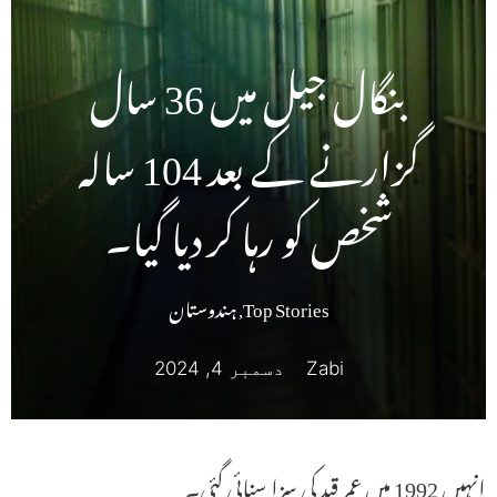
بنگال جیل میں 36 سال
گزارنے کے بعد 104 سالہ
شخص کو رہا کر دیا گیا۔
Top Stories
,
ہندوستان
Zabi
دسمبر 4, 2024
انہیں 1992 میں عمر قید کی سزا سنائی گئی۔