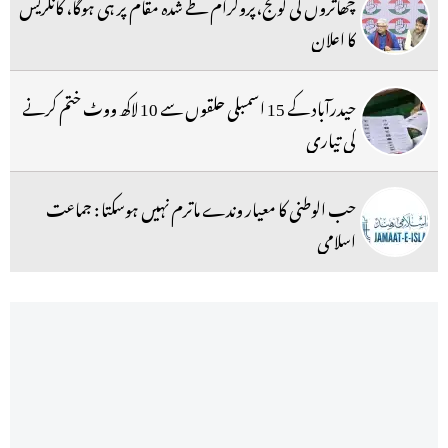
چھاتروں کی گونج،پروگرام طے شدہ مقام پر ہی ہوگا، کانگریس
کا اعلان
حیدرآباد کے 15 اسمبلی حلقوں سے 10 لاکھ ووٹ ختم کرنے
کی تیاری
حب الوطنی کا معیار وندے ماترم نہیں ہوسکتا : جماعت
اسلامی