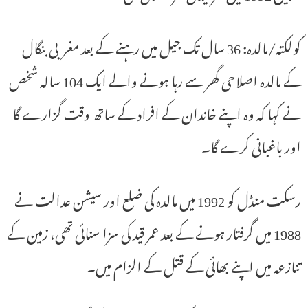
کولکتہ/مالدہ: 36 سال تک جیل میں رہنے کے بعد مغربی بنگال
کے مالدہ اصلاحی گھر سے رہا ہونے والے ایک 104 سالہ شخص
نے کہا کہ وہ اپنے خاندان کے افراد کے ساتھ وقت گزارے گا
اور باغبانی کرے گا۔
رسکت منڈل کو 1992 میں مالدہ کی ضلع اور سیشن عدالت نے
1988 میں گرفتار ہونے کے بعد عمر قید کی سزا سنائی تھی، زمین کے
تنازعہ میں اپنے بھائی کے قتل کے الزام میں۔