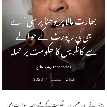
بھارت مالا پریوجنا پر سی اے
جی کی رپورٹ کے حوالے
سے کانگریس کا حکومت پر حملہ
Top Stories
,
ہندوستان
Zabi
ستمبر 4, 2023
رمیش نے اس ضمن میں حکومت کے لئے متعدد سوالات بھی