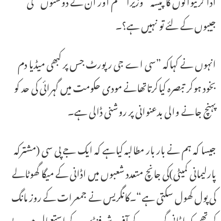
ادا کرنیوالوں کا پیسہ ”وزیراعظم اور ان کے دوستوں“ کی
جیبوں کے لئے تو نہیں ہے؟۔
انہوں نے کہاکہ ”سی اے جی رپورٹ جس پر کبھی میڈیا دم
بخود ہوکر تبصرہ کیاکرتاتھانے مودی حکومت میں گہرائی کی حد کو
پہنچ جانے والی بدعنوانی پر روشنی ڈالی ہے۔
جیسا کہ ہم نے بار بار مطالبہ کیاہے کہ ایک جے پی سی (مشترکہ
پارلیمانی کمیٹی)کی جانچ متعدد شعبوں میں اڈانی کے میگا گھوٹالے
کی پول کھول سکتی ہے“۔کانگریس نے جمعرات کے روز مانگ
کی تھی کہ اڈانی گروپ کے آف شو فنڈس کے استعمال میں بے