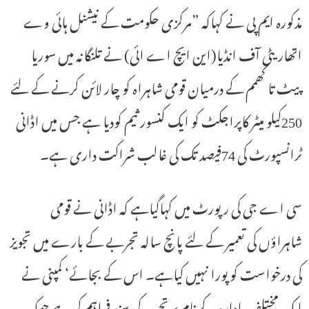
مذکورہ ایم پی نے کہاکہ ”مرکزی حکومت کے نیشنل ہائی وے
اتھاریٹی آف انڈیا(این ایچ اے ائی) نے تلنگانہ میں سوریا
پیٹ تا کھمم کے درمیان قومی شاہراہ کو چار لائن کرنے کے لئے
250کیلو میٹر کاپراجکٹ کو ایک کنسور ثیم کودیا ہے جس میں اڈانی
ٹرانسپورٹ کی 74فیصد تک کی غالب شراکت داری ہے۔
سی اے جی کی رپورٹ میں کہاگیاہے کہ اڈانی نے قومی
شاہراؤں کی تعمیر کے لئے پانچ سالہ تجربے کے بارے میں تجویز
کی درخواست کو پورا نہیں کیاہے۔ اس کے بجائے‘ کمپنی نے
ایک مختلف ادارہ کے نام پر تجربہ کی سند فراہم کی ہے جوکہ