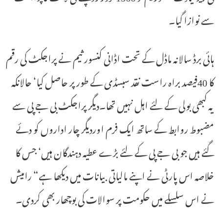
سے نوازا گیا۔
ہائی برڈ سالانہ ماڈل کے تحت اڈانی کنسور ثیم نے پراجکٹ کی رقم
کا 40فیصد براہ راست نقد سبسڈی کے طور پر حاصل کیا‘ حالانکہ
یہ کبھی بولی کے لئے اہل نہیں تھا۔دیگر پراجکٹ بی جے پی سے
مضبوط روابط کے ساتھ ایک فرم اوردیگر چار اداروں کو دئے
گئے ہیں جو بی جے پی کے لئے بڑے عطیہ دہندگان ہیں‘ جس کا
خلاصہ اس پارٹی نے اپنے مالیاتی بیانات میں دیکھا ہے“ رامیش
نے اس سلسلے میں حکومت پر سوالات کی بوچھار بھی کردی۔