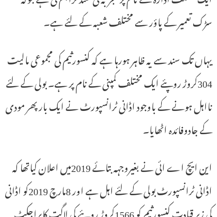
سڑک تعمیر کے پاؤر سے مختلف شعبہ کے لئے ہے۔
یہاں تک سند سے یہ ظاہر ہورہا ہے کہ کنسورثیم کی مجموعی مالیت
304کروڑ روپئے ایک مختلف کمپنی کے نام پر ہے۔ بولی کے لئے
نااہل ہونے کے باوجود اڈانی ٹرانسپورٹ نے ایک بار پھر مودی
کے جادوفائدہ اٹھایا۔
این ایچ اے ائی نے بغیروجہہ بتائے 2019میں اعلان کیاتھا کہ
اڈانی ٹرانسپورٹ بولی کے لئے اہل ہے اور 8مارچ 2019کو اڈانی
کی زیر قیادت کنسورثیم کو 1566کروڑ روپئے کی لاگت کاپراجکٹ