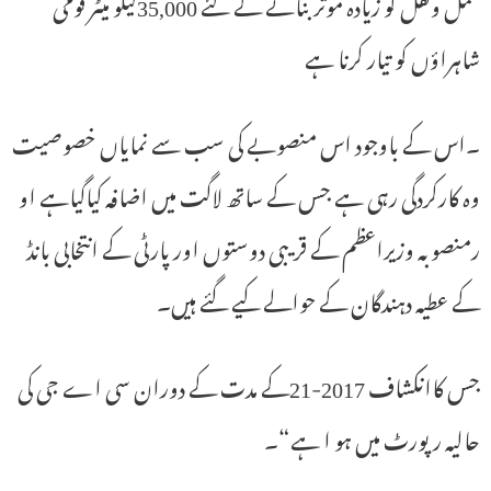
حمل ونقل کو زیادہ موثر بنانے کے لئے 35,000کیلو میٹر قومی
شاہراؤں کو تیار کرنا ہے
۔اس کے باوجود اس منصوبے کی سب سے نمایاں خصوصیت
وہ کارکردگی رہی ہے جس کے ساتھ لاگت میں اضافہ کیاگیاہے او
رمنصوبہ وزیراعظم کے قریبی دوستوں اور پارٹی کے انتخابی بانڈ
کے عطیہ دہندگان کے حوالے کیے گئے ہیں۔
جس کاانکشاف 2017-21کے مدت کے دوران سی اے جی کی
حالیہ رپورٹ میں ہو ا ہے“۔