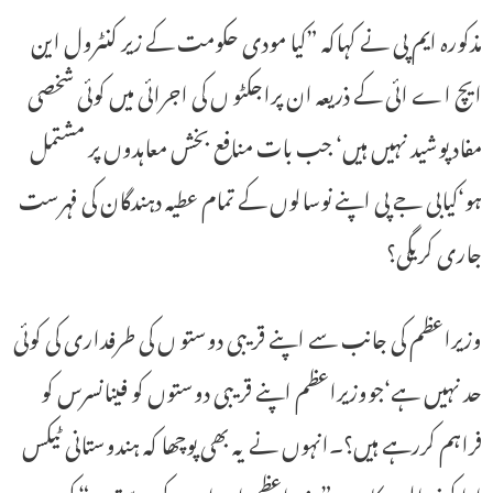
مذکورہ ایم پی نے کہاکہ ”کیا مودی حکومت کے زیر کنٹرول این
ایچ اے ائی کے ذریعہ ان پراجکٹو ں کی اجرائی میں کوئی شخصی
مفاد پوشید نہیں ہیں‘ جب بات منافع بخش معاہدوں پر مشتمل
ہو‘کیابی جے پی اپنے نوسالوں کے تمام عطیہ دہندگان کی فہرست
جاری کریگی؟
وزیراعظم کی جانب سے اپنے قریبی دوستو ں کی طرفداری کی کوئی
حد نہیں ہے‘جووزیراعظم اپنے قریبی دوستوں کو فینانسرس کو
فراہم کررہے ہیں؟۔انہوں نے یہ بھی پوچھا کہ ہندوستانی ٹیکس