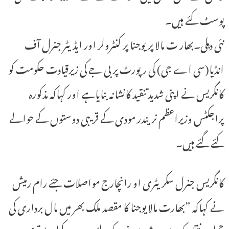
پوسٹ کئے ہیں۔
نئی دہلی۔بھار ت مالا پریوجنا پر کنٹرولر اور ایڈیٹر جنرل آف
انڈیا(سی اے جی) کی رپورٹ پر بی جے کی زیرقیادت حکومت کو
کانگریس نے اپنی شدیدتنقید کانشانہ بنایاہے اور کہاکہ مذکورہ
پراجکٹس وزیراعظم نریندر مودی کے قریبی دوستوں کے حوالے
کئے گئے ہیں۔
کانگریس جنرل سکریٹری او رانچارج مواصلات جئے رام رمیش
نے کہاکہ ”بھارت مالا یوجنا کا مقصد ملک بھر میں مال برداری کی