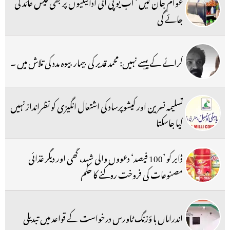
عوام جان لیں ‘ اب یو پی آئی ادائیگیوں پر بھی فیس عائد کی
جائے گی
کرائے کے پیسے نہیں: محمد قدیر کی بیمار بیوہ مدد کی تلاش میں ۔
تسلیمہ نسرین اور کیشوپرساد کی اشتعال انگیزی کو نظرانداز نہیں
کیا جاسکتا
ڈابر کو ’100 فیصد‘ دعووں والی شہد، گھی اور دیگر غذائی
مصنوعات کی فروخت روکنے کا حکم
اندراماں ہا ؤزنگ ٹاورس درخواست کے قواعد میں تبدیلی