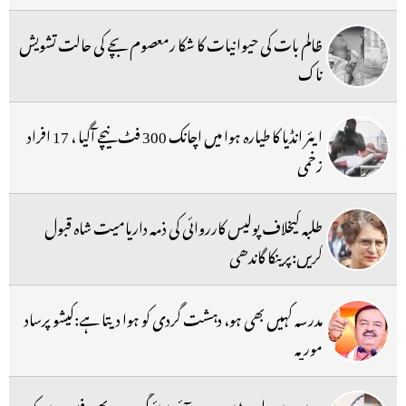
ظالم بات کی حیوانیات کا شکا رمعصوم بچے کی حالت تشویش
ناک
ایئر انڈیا کا طیارہ ہوا میں اچانک 300 فٹ نیچے آگیا ، 17 افراد
زخمی
طلبہ کیخلاف پولیس کارروائی کی ذمہ داریامیت شاہ قبول
کریں:پرینکا گاندھی
مدرسہ کہیں بھی ہو، دہشت گردی کو ہوا دیتا ہے:کیشو پرساد
موریہ