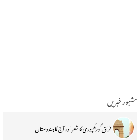
مشہور خبریں
فراق گورکھپوری کا شعر اور آج کا ہندوستان