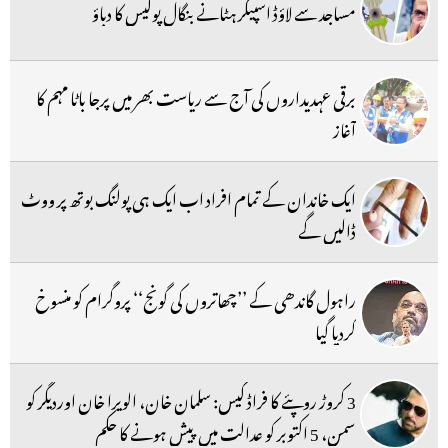
مساجد سے لاؤڈ اسپیکر ہٹانے بنگال پولیس کا دباؤ
برقی عہدیداروں کی آج سے ریاست بھر میں پرجا باٹا مہم کا
آغاز
ایک خاندان کے تمام افراد اب ایک ہی پولنگ بوتھ پر ووٹ
ڈالیں گے
راہول گاندھی کے ’’چھاتروں کی گونج‘‘ پروگرام کو منسوخ
کردیا گیا
3 کروڑ روپئے کا فراڈ کیس: سلمان خان، الویرا خان اوردیگر کو
سمن، 5 اکتوبر کو عدالت میں پیش ہونے کا حکم