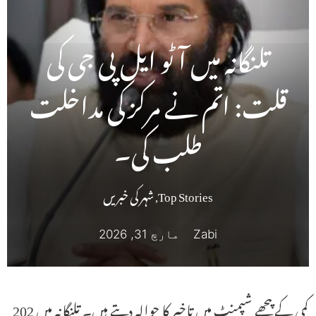
تلنگانہ میں آٹو ایل پی جی کی
قلت: اتم نے مرکز کی مداخلت
طلب کی۔
Top Stories
,
شہر کی خبریں
Zabi
مارچ 31, 2026
کمی کے پیچھے شپمنٹ میں تاخیر کا حوالہ دیتے ہیں۔ تلنگانہ میں 202