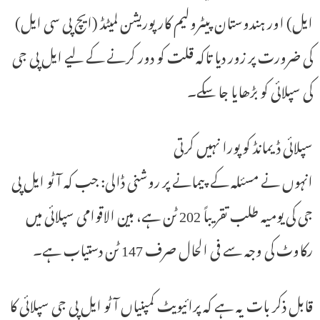
ایل) اور ہندوستان پیٹرولیم کارپوریشن لمیٹڈ (ایچ پی سی ایل)
کی ضرورت پر زور دیا تاکہ قلت کو دور کرنے کے لیے ایل پی جی
کی سپلائی کو بڑھایا جا سکے۔
سپلائی ڈیمانڈ کو پورا نہیں کرتی
انہوں نے مسئلہ کے پیمانے پر روشنی ڈالی: جب کہ آٹو ایل پی
جی کی یومیہ طلب تقریباً 202 ٹن ہے، بین الاقوامی سپلائی میں
رکاوٹ کی وجہ سے فی الحال صرف 147 ٹن دستیاب ہے۔
قابل ذکر بات یہ ہے کہ پرائیویٹ کمپنیاں آٹو ایل پی جی سپلائی کا