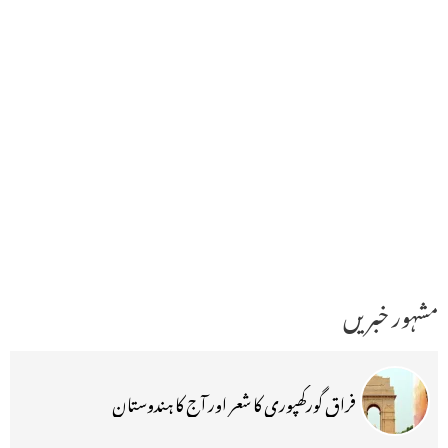
مشہور خبریں
فراق گورکھپوری کا شعر اور آج کا ہندوستان