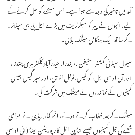
آمد میں تاخیر کی وجہ سے ہوا ہے۔ اس مسئلے کو حل کرنے کے
لیے، انہوں نے پیر کو سیکرٹریٹ میں بڑے ایل پی جی سپلائرز
کے ساتھ ایک ہنگامی میٹنگ بلائی۔
سیول سپلائی کمشنر اسٹیفن رویندرا، حیدرآباد کلکٹر ہری چندنا،
اور آئی او سی ایل، گو گیس، ٹوٹل انرجی، اور سپر گیس جیسی
کمپنیوں کے نمائندوں نے میٹنگ میں شرکت کی۔
میٹنگ کے بعد خطاب کرتے ہوئے، اتم کمار ریڈی نے عوامی
شعبے کی تیل کمپنیوں جیسے انڈین آئل کارپوریشن لمیٹڈ (ائی او سی