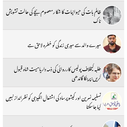
ظالم بات کی حیوانیات کا شکا رمعصوم بچے کی حالت تشویش
ناک
میرے والد سے میری زندگی کو خطرہ لاحق ہے
طلبہ کیخلاف پولیس کارروائی کی ذمہ داریامیت شاہ قبول
کریں:پرینکا گاندھی
تسلیمہ نسرین اور کیشوپرساد کی اشتعال انگیزی کو نظرانداز نہیں
کیا جاسکتا