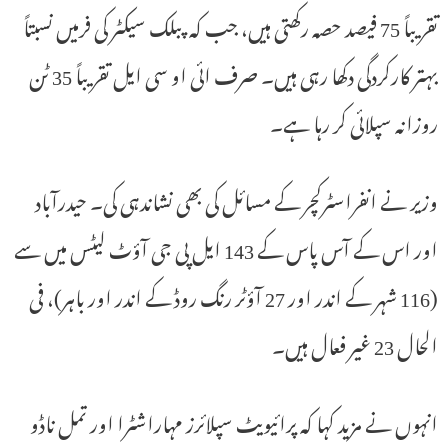
تقریباً 75 فیصد حصہ رکھتی ہیں، جب کہ پبلک سیکٹر کی فرمیں نسبتاً
بہتر کارکردگی دکھا رہی ہیں۔ صرف ائی او سی ایل تقریباً 35 ٹن
روزانہ سپلائی کر رہا ہے۔
وزیر نے انفراسٹرکچر کے مسائل کی بھی نشاندہی کی۔ حیدرآباد
اور اس کے آس پاس کے 143 ایل پی جی آؤٹ لیٹس میں سے
(116 شہر کے اندر اور 27 آؤٹر رنگ روڈ کے اندر اور باہر)، فی
الحال 23 غیر فعال ہیں۔
انہوں نے مزید کہا کہ پرائیویٹ سپلائرز مہاراشٹرا اور تمل ناڈو