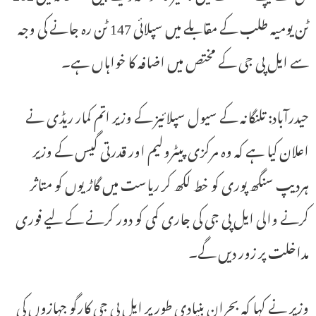
ٹن یومیہ طلب کے مقابلے میں سپلائی 147 ٹن رہ جانے کی وجہ
سے ایل پی جی کے مختص میں اضافہ کا خواہاں ہے۔
حیدرآباد: تلنگانہ کے سیول سپلائیز کے وزیر اتم کمار ریڈی نے
اعلان کیا ہے کہ وہ مرکزی پیٹرولیم اور قدرتی گیس کے وزیر
ہردیپ سنگھ پوری کو خط لکھ کر ریاست میں گاڑیوں کو متاثر
کرنے والی ایل پی جی کی جاری کمی کو دور کرنے کے لیے فوری
مداخلت پر زور دیں گے۔
وزیر نے کہا کہ بحران بنیادی طور پر ایل پی جی کارگو جہازوں کی