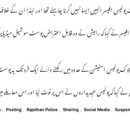
پولیس افیسر انہیں ایسا نہیں کرنا چاہئے تھا اور لہذا ان کے خلا
 افیسر نے کہاکہ رامیش نے وہ قابل اعتراض پوسٹ سوشیل میڈیاپر
چوک پولیس اسٹیشن کے حدود میں رکھنے والے ایک فرد تک یہ پوس
 نے کہاکہ پولیس عہدیداروں نے اس پر نوٹ لیا اور اس معاملے 
T
s
,
Posting
,
Rajsthan Police
,
Sharing
,
Social Media
,
Suspe