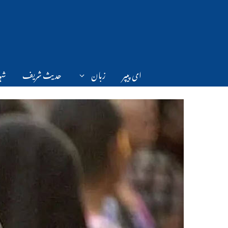
Ski
t
conten
ای پیپر
زبان
حدیث شریف
شہر