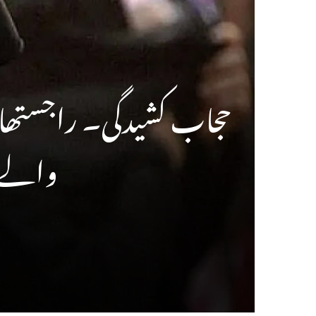
حجاب کشیدگی۔ راجستھا
والے د