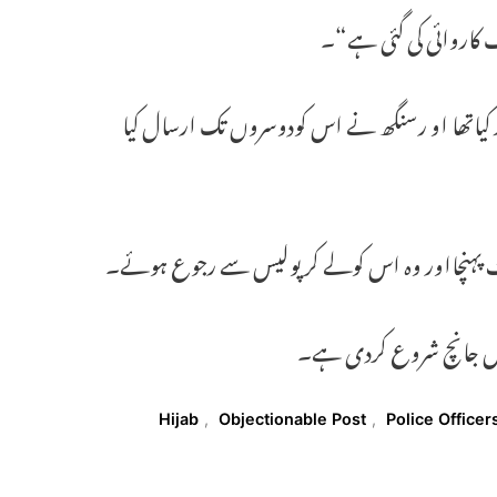
ف کاروائی کی گئی ہے“۔
 کیاتھا او رسنگھ نے اس کودوسروں تک ارسال کیا
ٹ پہنچااور وہ اس کولے کر پولیس سے رجوع ہوئے۔
میں جانچ شروع کردی ہے۔
Hijab
,
Objectionable Post
,
Police Officer