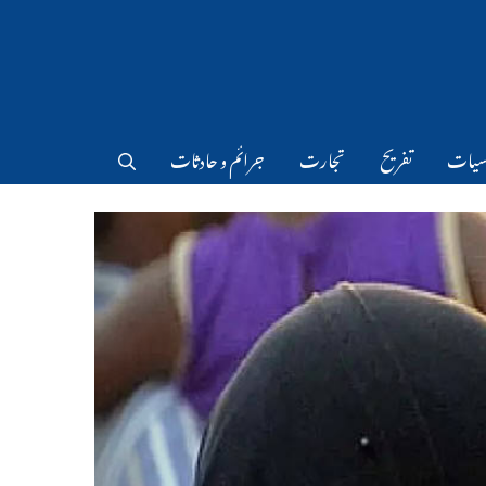
سیات
تفریح
تجارت
جرائم و حادثات