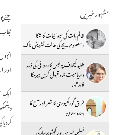
مشہور خبریں
جئے پ
حجاب 
ظالم بات کی حیوانیات کا شکا
رمعصوم بچے کی حالت تشویش ناک
انہوں 
طلبہ کیخلاف پولیس کارروائی کی ذمہ
اور ا
داریامیت شاہ قبول کریں:پرینکا
گاندھی
ایک سی
فراق گورکھپوری کا شعر اور آج کا
دیشمکھ
ہندوستان
کردیا
تسلیمہ نسرین اور کیشوپرساد کی