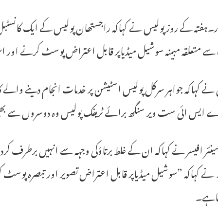
ور۔ہفتہ کے روز پولیس نے کہاکہ راجستھان پولیس کے ایک کانسٹب
سے متعلقہ مبینہ سوشیل میڈیاپر قابل اعتراض پوسٹ کرنے اور اس
نے کہاکہ جواہر سرکل پولیس اسٹیشن پر خدمات انجام دینے والے 
ے ایس ائی ست ویر سنگھ برائے ٹریفک پولیس وہ دوسروں سے بھیج
نئر افیسر نے کہاکہ ان کے غلط برتاؤکی وجہہ سے انہیں برطرف کر
 نے کہاکہ ”سوشیل میڈیاپر قابل اعتراض تصویر اور تبصرہ پوسٹ 
گیاہے۔