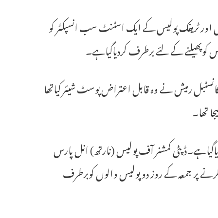
ل اور ٹریفک پولیس کے ایک اسٹنٹ سب انسپکٹر کو
 کوپھیلنے کے لئے برطرف کردیاگیاہے۔
کانسٹبل رمیش نے وہ قابل اعتراض پوسٹ شیئر کیاتھا
ا تھا۔
دیاگیاہے۔ڈپٹی کمشنر آف پولیس (نارتھ) انل پارس
کرنے پر جمعہ کے روز دو پولیس والوں کوبرطرف