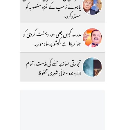
یاہونے ٹرمپ کے غزہ منصوبہ کو
مستردکردیا
مدرسہ کہیں بھی ہو، دہشت گردی کو
ہوا دیتا ہے:کیشو پرساد موریہ
تجارتی جہاز پر حملے کی مذمت، تمام
13ہندوستانی شہری محفوظ