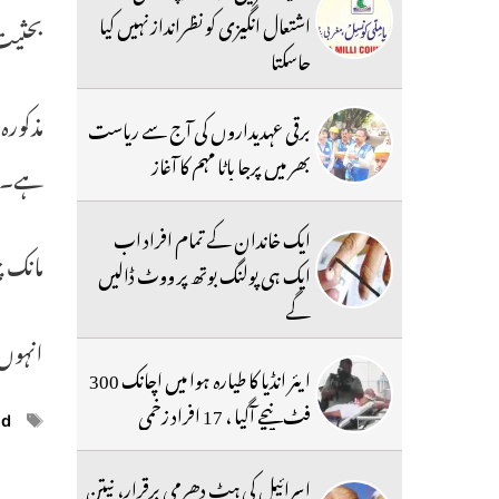
اشتعال انگیزی کو نظرانداز نہیں کیا
بحثیت 
جاسکتا
مذکورہ
برقی عہدیداروں کی آج سے ریاست
بھر میں پرجا باٹا مہم کا آغاز
ہے۔
ایک خاندان کے تمام افراد اب
مانک 
ایک ہی پولنگ بوتھ پر ووٹ ڈالیں
گے
انہوں
ایئر انڈیا کا طیارہ ہوا میں اچانک 300
فٹ نیچے آگیا ، 17 افراد زخمی
ags
nd
اسرائیل کی ہٹ دھرمی برقرار، نیتن