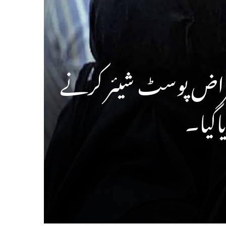
تراض پوسٹ شیئر کرنے
اگیا۔