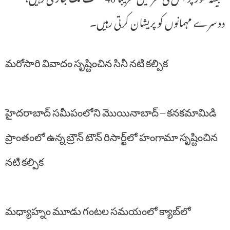
دوسرے مہمانوں کو پریشان کرتی رہیں۔
మరోసారి వివాదం సృష్టించిన సినీ నటి కల్పిక
హైదరాబాద్‌ సమీపంలోని మొయినాబాద్‌ – కనకమామిడి
ప్రాంతంలో ఉన్న బ్రౌన్ టౌన్ రిసార్ట్‌లో హంగామా సృష్టించిన
నటి కల్పిక
మధ్యాహ్నం మూడు గంటల సమయంలో క్యాబ్‌లో