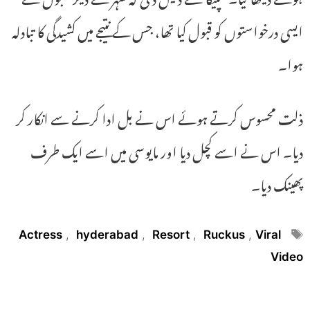
ایسی درخواستوں کو قبول کیا تھا، جس کے نتیجے میں کشیدگی کا تبادلہ
ہوا۔
ذلت محسوس کرتے ہوئے اس نے بل ادا کرنے سے انکار کر
دیا۔ اس نے اسے کچل دیا اور مایوسی میں اسے ایک طرف
پھینک دیا۔
Tags
Actress
,
hyderabad
,
Resort
,
Ruckus
,
Viral
Video