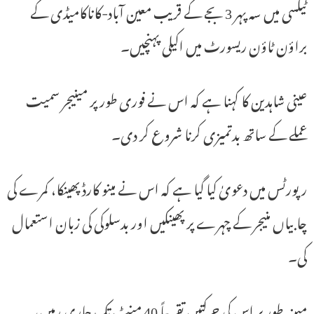
ٹیکسی میں سہ پہر 3 بجے کے قریب معین آباد-کاناکامیڈی کے
براؤن ٹاؤن ریسورٹ میں اکیلی پہنچیں۔
عینی شاہدین کا کہنا ہے کہ اس نے فوری طور پر مینیجر سمیت
عملے کے ساتھ بدتمیزی کرنا شروع کر دی۔
رپورٹس میں دعویٰ کیا گیا ہے کہ اس نے مینو کارڈ پھینکا، کمرے کی
چابیاں منیجر کے چہرے پر پھینکیں اور بدسلوکی کی زبان استعمال
کی۔
مبینہ طور پر اس کی حرکتیں تقریباً 40 منٹ تک جاری رہیں،