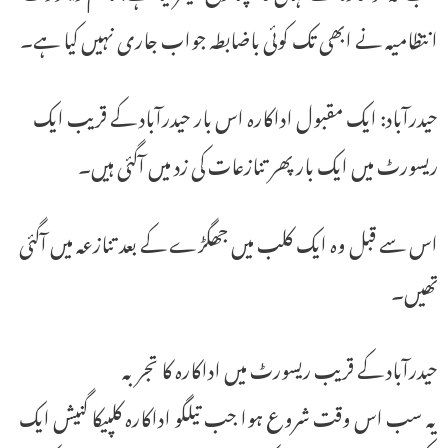
انتظامیہ نے ابھی تک کوئی باضابطہ جواب جاری نہیں کیا ہے۔
حیدرآباد: ایک مقبول اداکارہ اس بار حیدرآباد کے قریب ایک
ریسورٹ میں ایک بار پھر تنازعات کی زد میں آگئی ہیں۔
اس سے قبل وہ ایک کلب میں جھگڑے کے بعد تنازعہ میں آگئی
تھیں۔
حیدرآباد کے قریب ریسورٹ میں اداکارہ کا تجربہ
یہ سب اس وقت شروع ہوا جب تیلگو اداکارہ کلپیکا گنیش ایک