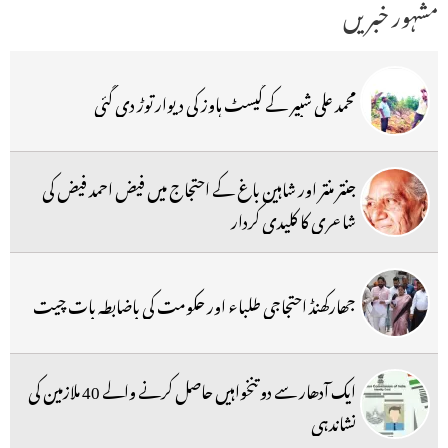
مشہور خبریں
محمد علی شبیر کے گیسٹ ہاوز کی دیوار توڑ دی گئی
جنتر منتر اور شاہین باغ کے احتجاج میں فیض احمد فیض کی
شاعری کا کلیدی کردار
جھارکھنڈ احتجاجی طلباء اور حکومت کی باضابطہ بات چیت
ایک آدھار سے دو تنخواہیں حاصل کرنے والے 40 ملازمین کی
نشاندہی