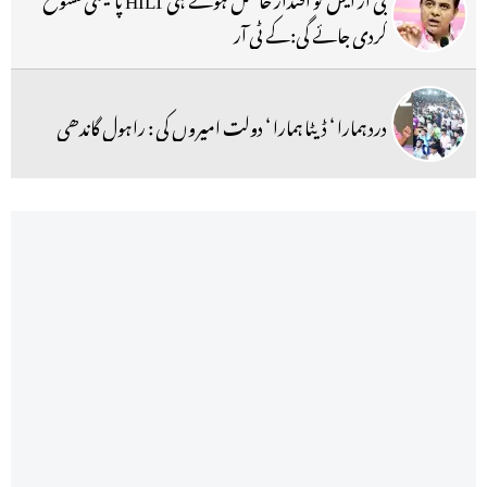
کردی جائے گی:کے ٹی آر
درد ہمارا ‘ ڈیٹا ہمارا ‘ دولت امیروں کی : راہول گاندھی