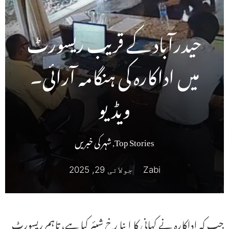
حیدرآباد کے قریب ریسورٹ
میں اداکارہ کی ہنگامہ آرائی۔
ویڈیو
Top Stories
,
شہر کی خبریں
Zabi
جولائی 29, 2025
جب کہ اداکارہ نے کہانی کا اپنا رخ شیئر کیا ہے، تاہم ریسورٹ