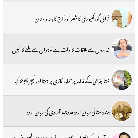
فراق گورکھپوری کا شعر اور آج کا ہندوستان
غداروں سے ملاقات کا وقت ہے نوجوان سے ملنے کا نہیں
ممتا بنرجی کے قافلہ پر حملہ، گاڑی پر جوتا اور کیچڑ پھینکا گیا
ہندوستانی زبان اُردوجدوجہد آزادی کی زبان اُردو
بی آر ایس کو اقتدار حاصل ہوتے ہی HILT پالیسی منسوخ