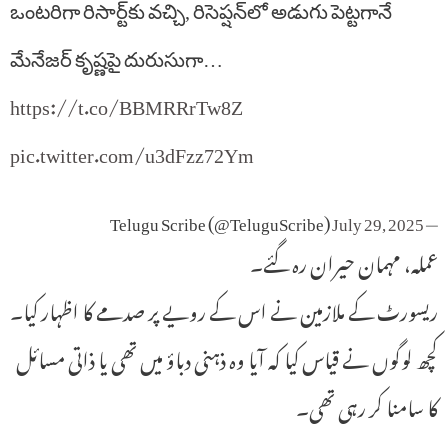
ఒంటరిగా రిసార్ట్‌కు వచ్చి, రిసెప్షన్‌లో అడుగు పెట్టగానే
మేనేజర్ కృష్ణపై దురుసుగా…
https://t.co/BBMRRrTw8Z
pic.twitter.com/u3dFzz72Ym
July 29, 2025
— Telugu Scribe (@TeluguScribe)
عملہ، مہمان حیران رہ گئے۔
ریسورٹ کے ملازمین نے اس کے رویے پر صدمے کا اظہار کیا۔
کچھ لوگوں نے قیاس کیا کہ آیا وہ ذہنی دباؤ میں تھی یا ذاتی مسائل
کا سامنا کر رہی تھی۔