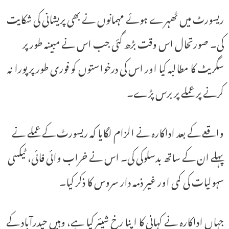
ریسورٹ میں ٹھہرے ہوئے مہمانوں نے بھی پریشانی کی شکایت
کی۔ صورتحال اس وقت بڑھ گئی جب اس نے مبینہ طور پر
سگریٹ کا مطالبہ کیا اور اس کی درخواستوں کو فوری طور پر پورا نہ
کرنے پر عملے پر برس پڑے۔
واقعے کے بعد اداکارہ نے الزام لگایا کہ ریسورٹ کے عملے نے
پہلے ان کے ساتھ بدسلوکی کی۔ اس نے خراب وائی فائی، ٹیکسی
سہولیات کی کمی اور غیر ذمہ دار سروس کا ذکر کیا۔
جہاں اداکارہ نے کہانی کا اپنا رخ شیئر کیا ہے، وہیں حیدرآباد کے