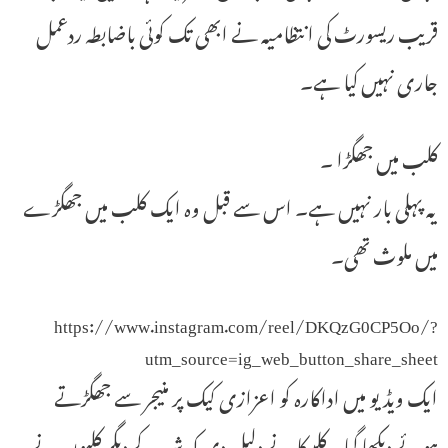
قریب ریسورٹ کی انتظامیہ نے ابھی تک کوئی باضابطہ ردعمل
جاری نہیں کیا ہے۔
کلب میں جھگڑا ۔
یہ پہلی بار نہیں ہے۔ اس سے قبل وہ ایک کلب میں جھگڑے
میں ملوث تھی۔
https://www.instagram.com/reel/DKQzG0CP5Oo/?
utm_source=ig_web_button_share_sheet
ایک ویڈیو میں اداکارہ کو اعزازی کیک پر منیجر سے جھگڑتے
ہوئے دیکھا گیا۔ کلپیکا نے دلیل دی کہ شہر کے دیگر کلبوں نے