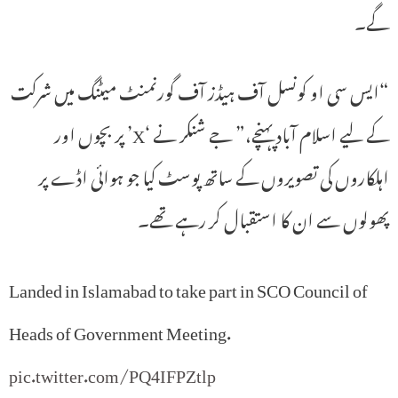
گے۔
“ایس سی او کونسل آف ہیڈز آف گورنمنٹ میٹنگ میں شرکت
کے لیے اسلام آباد پہنچے،” جے شنکر نے ‘X’ پر بچوں اور
اہلکاروں کی تصویروں کے ساتھ پوسٹ کیا جو ہوائی اڈے پر
پھولوں سے ان کا استقبال کر رہے تھے۔
Landed in Islamabad to take part in SCO Council of
Heads of Government Meeting.
pic.twitter.com/PQ4IFPZtlp