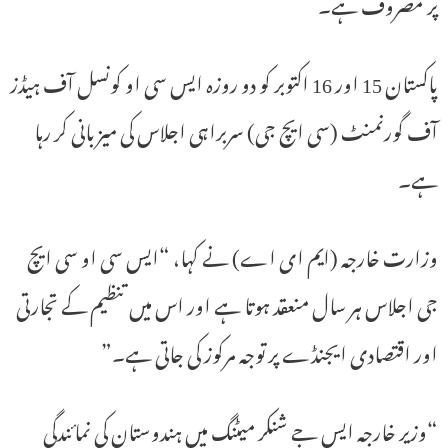
پر مصروف ہے۔
پاکستان 15 اور 16 اکتوبر کو دو روزہ ایس سی او کونسل آف ہیڈز
آف گورنمنٹ (سی ایچ جی) سربراہی اجلاس کی میزبانی کر رہا
ہے۔
وزارت خارجہ (ایم ای اے) نے کہا، “ایس سی او سی ایچ
جی اجلاس ہر سال منعقد ہوتا ہے اور اس میں تنظیم کے تجارتی
اور اقتصادی ایجنڈے پر توجہ مرکوز کی جاتی ہے۔”
“وزیر خارجہ ایس جے شنکر میٹنگ میں ہندوستان کی نمائندگی