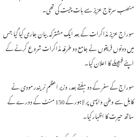
منصب سرتاج عزیز سے بات چیت کی تھی۔
سوراج عزیز مذاکرات کے بعد ایک مشترکہ بیان جاری کیا گیا جس
میں دونوں فریقوں نے جامع دو طرفہ مذاکرات شروع کرنے کے
اپنے فیصلے کا اعلان کیا۔
سوراج کے سفر کے دو ہفتے بعد، وزیر اعظم نریندر مودی نے
کابل سے وطن واپسی پر لاہور کے 150 منٹ کے دورے کے
ساتھ حیرت کا اظہار کیا۔