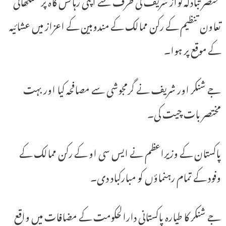
مختصر تبادلہ نواز شریف کی طرف سے اپنی رہائش گاہ پر شنگھائی
تعاون تنظیم کے رکن ممالک کے مندوبین کے اعزاز میں عشائیہ
کے موقع پر ہوا۔
جے شنکر اور شریف نے گرمجوشی سے مصافحہ کیا اور بہت
مختصر بات چیت کی۔
پاکستان کے وزیراعظم نے ایس سی او کے رکن ممالک کے
وفود کے تمام رہنماؤں کو مبارکباد دی۔
جے شنکر کا طیارہ پاکستانی دارالحکومت کے مضافات میں واقع