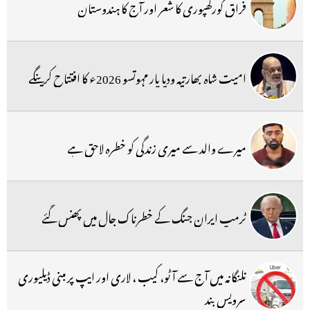
فراق گورکھپوری کا شعر اور آج کا ہندوستان
امیت شاہ بھارتیہ ودیا پار مہوتسو 2026ء کا افتتاح کرینگے
میرے والد سے میری زندگی کو خطرہ لاحق ہے
ٹرمپ ایران جنگ کے خطرناک جال میں پھنس گئے
تلنگانہ میں آج سے آٹو، کیب ، لاری اور ایپ پر مبنی ڈیلیوری
سرویس بند