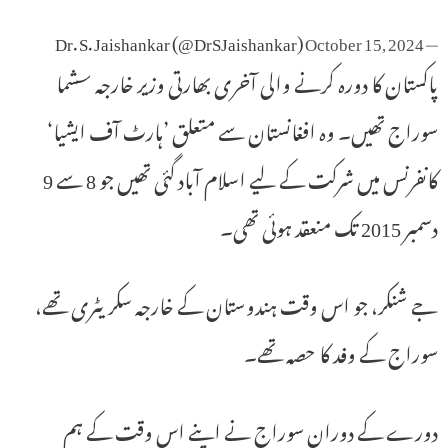
October 15, 2024
— Dr. S. Jaishankar (@DrSJaishankar)
پاکستان کا دورہ کرنے والی آخری بھارتی وزیر خارجہ سشما
سوراج تھیں۔ وہ افغانستان سے متعلق ’ہارٹ آف ایشیا‘
کانفرنس میں شرکت کے لیے اسلام آباد گئی تھیں جو 8 سے 9
دسمبر 2015 تک منعقد ہوئی تھی۔
جے شنکر، جو اس وقت ہندوستان کے خارجہ سکریٹری تھے،
سوراج کے وفد کا حصہ تھے۔
دورے کے دوران سوراج نے اپنے اس وقت کے ہم