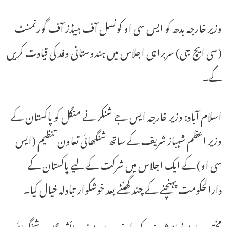
وزیر خارجہ بدھ کو ایس سی او کونسل آف ہیڈز آف گورنمنٹ
(سی ایچ جی) سربراہی اجلاس میں ہندوستانی وفد کی قیادت کریں
گے۔
اسلام آباد: وزیر خارجہ ایس جے شنکر نے منگل کو پاکستان کے
وزیر اعظم شہباز شریف کے ساتھ شنگھائی تعاون تنظیم (ایس
سی او) کے ایک اجلاس میں شرکت کے لیے پاکستان کے
دارالحکومت پہنچنے کے چند گھنٹے بعد خوشگوار تبادلہ خیال کیا۔