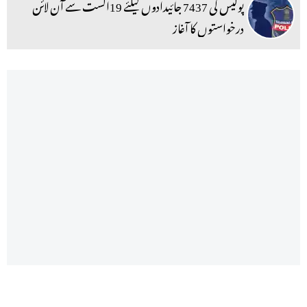
پولیس کی 7437 جائیدادوں کیلئے 19اگست سے آن لائن
درخواستوں کا آغاز