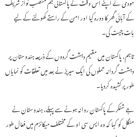
مودی نے اپنے اس وقت کے پاکستانی ہم منصب نواز شریف
کے آبائی گھر کا دورہ کیا اور امن کے راستے کھولنے کے لیے
بات چیت کی۔
تاہم، پاکستان میں مقیم دہشت گردوں کے ذریعہ ہندوستان پر
دہشت گردانہ حملوں کی ایک سیریز نے بعد میں تعلقات کو نمایاں
طور پر کشیدہ کردیا۔
جے شنکر کے پاکستان روانہ ہونے سے پہلے، ہندوستان نے
منگل کو کہا کہ وہ ایس سی او کے مختلف میکانزم میں فعال طور