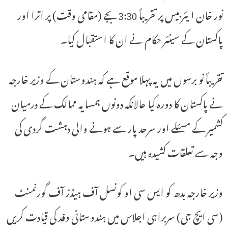
نور خان ایئربیس پر تقریباً 3:30 بجے (مقامی وقت) پر اترا اور
پاکستان کے سینئر حکام نے ان کا استقبال کیا۔
تقریباً نو برسوں میں یہ پہلا موقع ہے کہ ہندوستان کے وزیر خارجہ
نے پاکستان کا دورہ کیا حالانکہ دونوں ہمسایہ ممالک کے درمیان
کشمیر کے مسئلے اور سرحد پار سے ہونے والی دہشت گردی کی
وجہ سے تعلقات کشیدہ ہیں۔
وزیر خارجہ بدھ کو ایس سی او کونسل آف ہیڈز آف گورنمنٹ
(سی ایچ جی) سربراہی اجلاس میں ہندوستانی وفد کی قیادت کریں