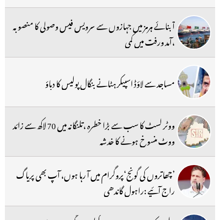
آبنائے ہرمز میں جہازوں سے سرویس فیس وصولی کا منصوبہ
،آمد ورفت میں کمی
مساجد سے لاؤڈ اسپیکر ہٹانے بنگال پولیس کا دباؤ
ووٹر لسٹ کا سب سے بڑا خطرہ ،تلنگانہ میں 70 لاکھ سے زائد
ووٹ منسوخ ہونے کا خدشہ
’چھاتروں کی گونج‘پروگرام میں آ رہا ہوں، آپ بھی پریاگ
راج آئیے :راہول گاندھی