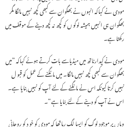
مودی نے کہاکہ انہوں نے بھگوان سے کبھی کچھ نہیں مانگا مگر
بھگوان ہی انہیں ہمیشہ لوگو ں کو کچھ نہ کچھ دینے کے موقف میں
رکھتا ہے۔
مودی نے کیدارناتھ میں میڈیاسے بات کرتے ہوئے کہاکہ ”میں
بھگوان سے کبھی کچھ نہیں مانگا۔ میں مانگنے کے عمل کو قبو ل
نہیں کرتا کیونکہ اس نے مانگنے کے لئے آپ کو نہیں بنایا ہے۔
اس نے آپ کو دینے کے لئے بنایا ہے“۔
وہاں پر موجود لوگ کو ایسا لگ رہاتھا کہ مودی کو خو د کو روحانی