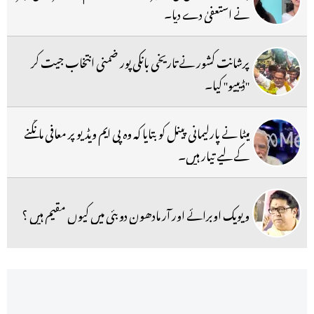
نے استعفیٰ دے دیا۔
پرشانت کشور نے تاریخی بانکی پور ضمنی انتخاب جیت کر
''ڈیبیو'' کیا۔
میٹا نے پارلیمانی پینل کو بتایا کہ وہ پی ایم ویڈیو پر معافی مانگنے
کے لیے تیار ہیں۔
ویویک اوبرائے اور آر مادھون دوبئی میں کیوں مقیم ہیں ؟