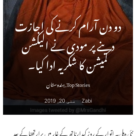
دو دن آرام کرنے کی اجازت
دینے پر مودی نے الیکشن
کمیشن کا شکریہ ادا کیا۔
Top Stories
,
ہندوستان
Zabi
مئی 20, 2019
نئی دہلی۔ اتوار کے روز کیدارناتھ کے غار میں پرارتھنا کے بعد