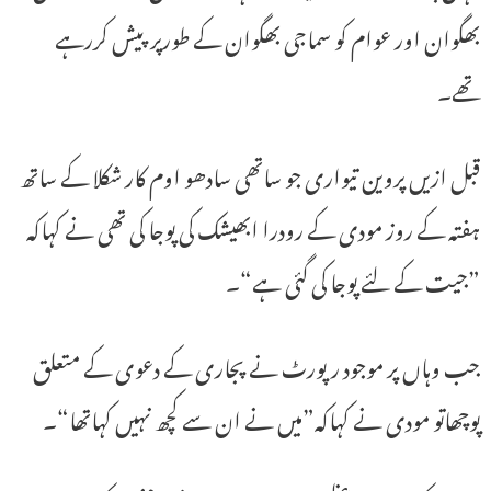
بھگوان اور عوام کو سماجی بھگوان کے طورپر پیش کررہے
تھے۔
قبل ازیں پروین تیواری جو ساتھی سادھو اوم کار شکلا کے ساتھ
ہفتہ کے روز مودی کے رودرا ابھیشک کی پوجا کی تھی نے کہاکہ
”جیت کے لئے پوجا کی گئی ہے“۔
جب وہاں پر موجود رپورٹ نے پجاری کے دعوی کے متعلق
پوچھاتو مودی نے کہاکہ”میں نے ان سے کچھ نہیں کہاتھا“۔