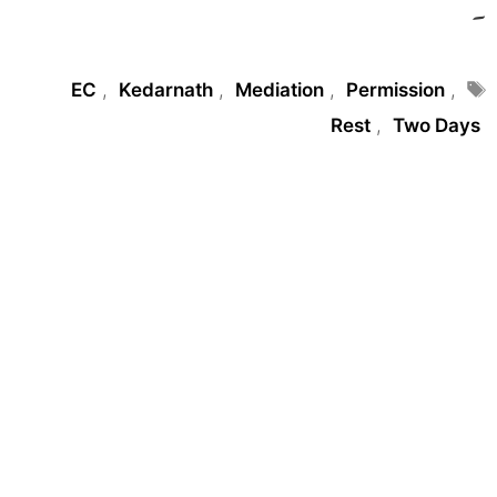
۔
Tags
EC
,
Kedarnath
,
Mediation
,
Permission
,
Rest
,
Two Days