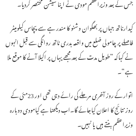
جس کے بعد وزیراعظم مودی نے اپنا سیشن مختصر کردیا۔
کیدارناتھ جہاں پر بھگوان وشنو کا مندر ہے سے پچاس کیلومیٹر
فاصلے پر چامولی ضلع میں واقعہ بدری ناتھ روانگی سے قبل انہوں
نے کہاکہ ”طویل مدت کے بعد مجھے یہاں پر اکیلا آنے کا موقع ملا
ہے“۔
اتوار کے روز آخری مرحلے کی رائے دہی تھی اور 23مئی کے
روز نتائج کا اعلان کیاجائے گا۔اب دیکھنا ہے کیامودی دوبارہ
وزیراعظم بنتے ہیں یا نہیں۔