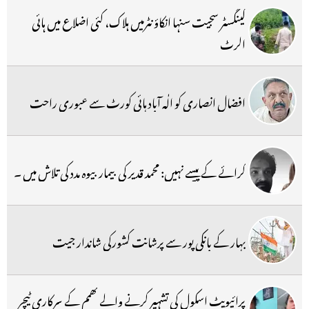
گینگسٹر سجیت سنہا انکاؤنٹرمیں ہلاک، کئی اضلاع میں ہائی
الرٹ
افضال انصاری کو الٰہ آباد ہائی کورٹ سے عبوری راحت
کرائے کے پیسے نہیں: محمد قدیر کی بیمار بیوہ مدد کی تلاش میں ۔
بہار کے بانکی پور سے پرشانت کشورکی شاندار جیت
پرائیویٹ اسکول کی تشہیر کرنے والے کھمم کے سرکاری ٹیچر