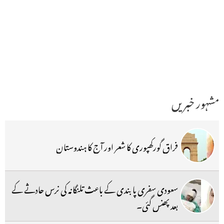
مشہور خبریں
فراق گورکھپوری کا شعر اور آج کا ہندوستان
سعودی سفری پابندی کے باعث تلنگانہ کی نرس حادثے کے
بعد پھنس گئی۔