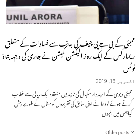
ممبئی کے بی جے پی چیف کی جانب سے فسادات کے متعلق
ریمارکس کے ایک روز الیکشن کمیشن نے جاری کی وجہہ بتاؤ
نوٹس
اکتوبر 18, 2019
ممبئی دیوی کے امیدوار سکپال کی تائید میں منعقدہ ایک ریالی سے خطاب
کرتے ہوئے لودھا نے اپنی سابق کی تقریروں کو مثال کے طور پر پیش
کیاجس میں انہوں
Older posts