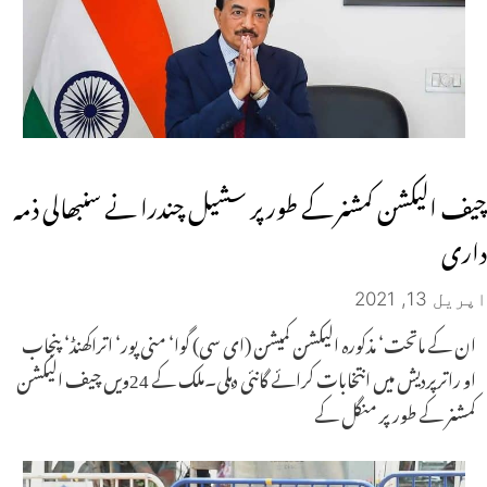
چیف الیکشن کمشنر کے طور پر سشیل چندرا نے سنبھالی ذمہ
داری
اپریل 13, 2021
ان کے ماتحت‘ مذکورہ الیکشن کمیشن (ای سی) گوا‘ منی پور‘ اتراکھنڈ‘ پنجاب
او راترپردیش میں انتخابات کرائے گانئی دہلی۔ملک کے 24ویں چیف الیکشن
کمشنر کے طور پر منگل کے