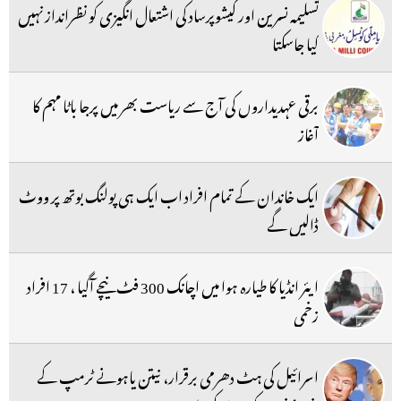
تسلیمہ نسرین اور کیشوپرساد کی اشتعال انگیزی کو نظرانداز نہیں
کیا جاسکتا
برقی عہدیداروں کی آج سے ریاست بھر میں پرجا باٹا مہم کا
آغاز
ایک خاندان کے تمام افراد اب ایک ہی پولنگ بوتھ پر ووٹ
ڈالیں گے
ایئر انڈیا کا طیارہ ہوا میں اچانک 300 فٹ نیچے آگیا ، 17 افراد
زخمی
اسرائیل کی ہٹ دھرمی برقرار، نیتن یاہونے ٹرمپ کے