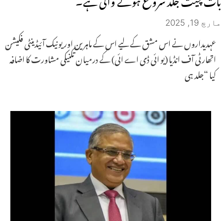
مارچ 19, 2025
عہدیداروں نے اس مشق کے لیے اس کے ماہرین اور یونیک آئیڈینٹی فکیشن
اتھارٹی آف انڈیا (یو ائی ڈی اے ائی) کے درمیان تکنیکی مشاورت کا اضافہ
کیا “جلد ہی