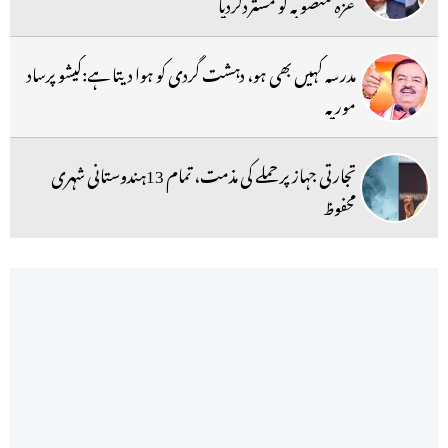
غزہ منصوبہ کو مستردکردیا
مدرسہ کہیں بھی ہو، دہشت گردی کو ہوا دیتا ہے:کیشو پرساد
موریہ
تجارتی جہاز پر حملے کی مذمت، تمام 13ہندوستانی شہری
محفوظ