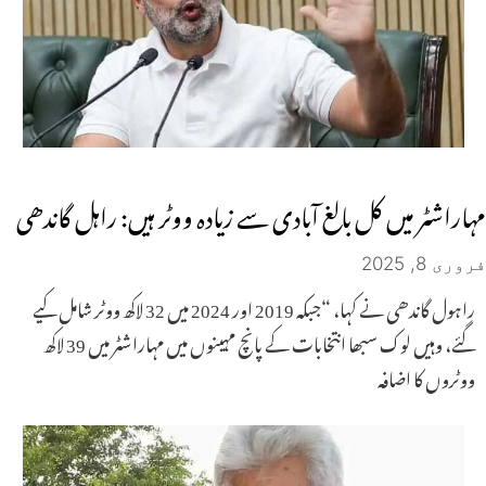
مہاراشٹر میں کل بالغ آبادی سے زیادہ ووٹر ہیں: راہل گاندھی
فروری 8, 2025
راہول گاندھی نے کہا، “جبکہ 2019 اور 2024 میں 32 لاکھ ووٹر شامل کیے
گئے، وہیں لوک سبھا انتخابات کے پانچ مہینوں میں مہاراشٹر میں 39 لاکھ
ووٹروں کا اضافہ