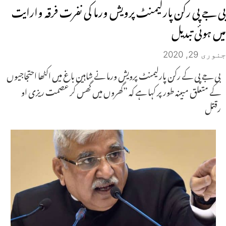
بی جے پی رکن پارلیمنٹ پرویش ورما کی نفرت فرقہ وارایت
میں ہوئی تبدیل
جنوری 29, 2020
بی جے پی کے رکن پارلیمنٹ پرویش ورما نے شاہین باغ میں اکٹھا احتجاجیوں
کے متعلق مبینہ طور پر کہا ہے کہ ”گھروں میں گھس کر عصمت ریزی او
رقتل