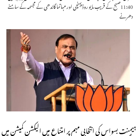
11:40صبح کے قریب مایو روڈ پہنچی اور مہاتما گاندھی کے مجسمہ کے سامنے
دھرنے
ہیمنت بسواس کی انتخابی مہم پر امتناع میں الیکشن کمیشن میں