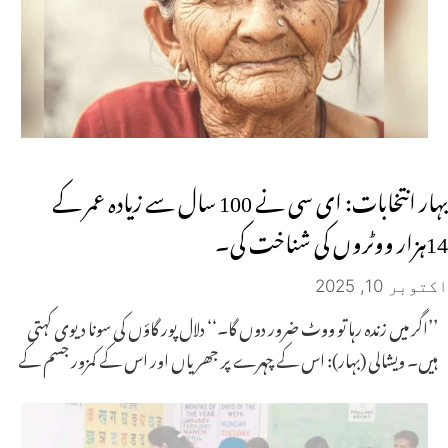
بہار انتخابات: ای سی نے 100 سال سے زیادہ عمر کے
14ہزار ووٹروں کی شناخت کی۔
اکتوبر 10, 2025
’’اگر میں زندہ رہا تو ووٹ ضرور دوں گا۔‘‘ دلال پور گاؤں کی سونا دیوی کہتی
ہیں۔ ویشالی (بہار): اس کے چہرے پر جھریاں اور اس کے کمزور جسم کے