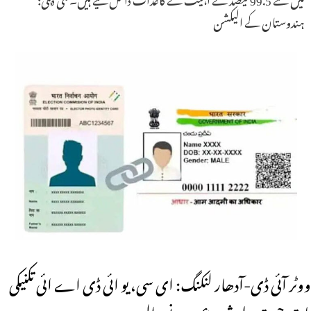
ہندوستان کے الیکشن
ووٹر آئی ڈی-آدھار لنکنگ: ای سی، یو ائی ڈی اے ائی تکنیکی
بات چیت جلد شروع ہونے والی ہے۔