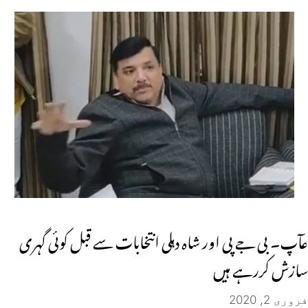
عآپ۔ بی جے پی اور شاہ دہلی انتخابات سے قبل کوئی گہری
سازش کررہے ہیں
فروری 2, 2020