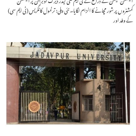
کمشنروں پر شور مچانے کا الزام لگایا۔ نئی دہلی: ترنمول کانگریس (ٹی ایم سی)
کے وفد اور