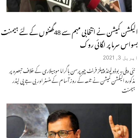
الیکشن کمیشن نے انتخابی مہم سے 48گھنٹوں کے لئے ہیمنت
بسواس سرما پر لگائی روک
اپریل 3, 2021
نئی دہلی۔ بوڈو لینڈ پیپلز فرنٹ چیرپرسن ہاگراما موہیلاری کے خلاف تبصرہ پر
مذکورہ الیکشن کمیشن نے جمعہ کے روز آسا م کے منسٹر اور بی جے پی لیڈر
ہیمنت