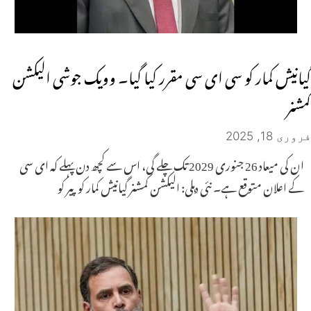
گیانیش کمار کو سی ای سی مقرر کیا گیا۔ وویک جوشی الیکشن
کمشنر
فروری 18, 2025
ان کی میعاد 26 جنوری 2029 تک چلے گی، اس سے کچھ دن پہلے کہ ای سی
کے اعلان متوقع ہے۔ نئی دہلی: الیکشن کمشنر گیانیش کمار کو پیر کو