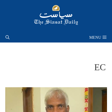
Skip
to
content
MENU
EC