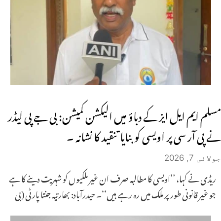
مسلم ایم ایل ایز کے دباؤ میں الیکشن کمیشن: بی جے پی لیڈر
نے پی آر سی پر اویسی کو بنایا تنقید کا نشانہ ۔
جولائی 7, 2026
ریڈی نے کہا، ’’اویسی کا مطالبہ صرف ان غیر ملکیوں کو شہریت دینے کا ہے
جو غیر قانونی طور پر ملک میں رہ رہے ہیں‘‘۔ حیدرآباد: بھارتیہ جنتا پارٹی (بی