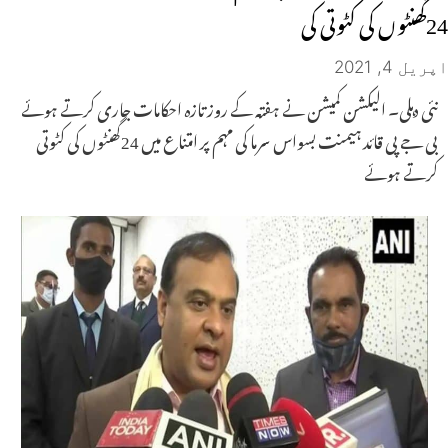
24گھنٹوں کی کٹوتی کی
اپریل 4, 2021
نئی دہلی۔ الیکشن کمیشن نے ہفتہ کے روز تازہ احکامات جاری کرتے ہوئے
بی جے پی قائد ہیمنت بسواس سرما کی مہم پر امتناع میں 24گھنٹوں کی کٹوتی
کرتے ہوئے