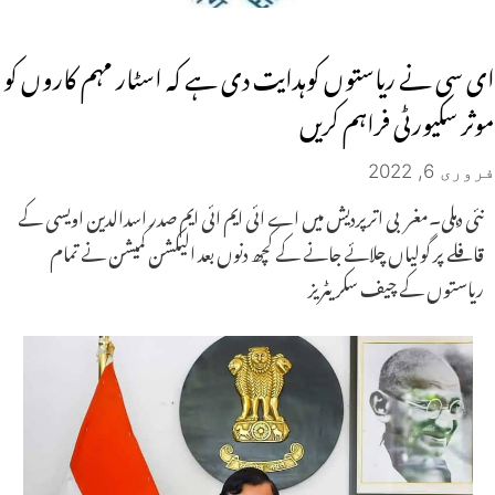
ای سی نے ریاستوں کوہدایت دی ہے کہ اسٹار مہم کاروں کو
موثر سکیورٹی فراہم کریں
فروری 6, 2022
نئی دہلی۔مغربی اترپردیش میں اے ائی ایم ائی ایم صدر اسدالدین اویسی کے
قافلے پر گولیاں چلائے جانے کے کچھ دنوں بعد الیکشن کمیشن نے تمام
ریاستوں کے چیف سکریٹریز