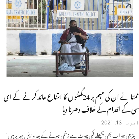
ممتا نے ان کی مہم پر 24گھنٹوں کا امتناع عائد کرنے کے ای
سی کے اقدام کے خلاف دھرنا دیا
اپریل 13, 2021
بنرجی جو اب بھی پچھلے لگی چوٹ سے زخمی ہونے کے بعد وہیل چیر پر ہیں‘