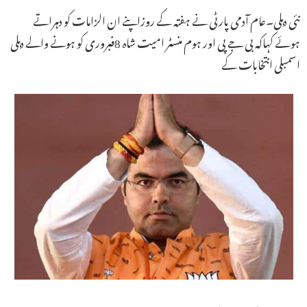
نئی دہلی۔عام آدمی پارٹی نے ہفتہ کے روزاپنے ان الزامات کو دہراتے
ہوئے کہاکہ بی جے پی اور ہوم منسٹر امیت شاہ 8فبروری کو ہونے والے دہلی
اسمبلی انتخابات کے