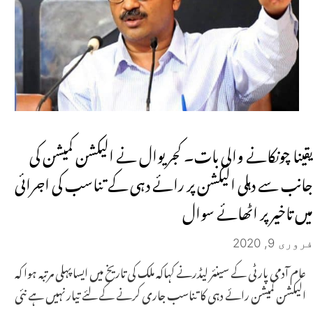
یقینا چونکانے والی بات۔ کجریوال نے الیکشن کمیشن کی
جانب سے دہلی الیکشن پر رائے دہی کے تناسب کی اجرائی
میں تاخیر پر اٹھائے سوال
فروری 9, 2020
عام آدمی پارٹی کے سینئر لیڈرنے کہاکہ ملک کی تاریخ میں ایسا پہلی مرتبہ ہوا کہ
الیکشن کمیشن رائے دہی کا تناسب جاری کرنے کے لئے تیار نہیں ہے نئی