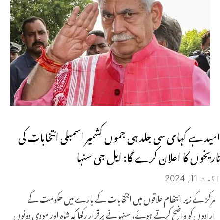
امید ہے کہای سی جلد ہی جموں کشمیر اسمبلی انتخابات کی
تاریخوں کا اعلان کرے گا: ایل جی سنہا
اگست 11, 2024
مرکز کے زیر انتظام علاقوں میں انتخابات کے بارے میں حکومت کے
ارادوں کو واضح کرتے ہوئے، سنہا نے برقرار رکھا کہ شاہ اور مودی دونوں