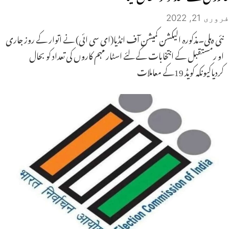
فروری 21, 2022
نئی دہلی۔مذکورہ الیکشن کمیشن آف انڈیا(ای سی ائی) نے اتوار کے روز جاری
او رمستقبل کے انتخابات کے لئے اسٹار مہم کاروں کی تعداد کو بحال
کردیاکیونکہ کویڈ 19کے معاملات