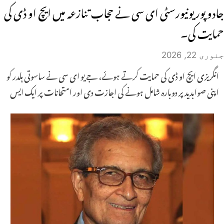
جادو پور یونیورسٹی ای سی نے حجاب تنازعہ میں ایچ او ڈی کی
حمایت کی۔
جنوری 22, 2026
انگریزی ایچ او ڈی کی حمایت کرتے ہوئے، جے یو ای سی نے ساسوتی ہلدر کو
اپنی صوابدید پر دوبارہ شامل ہونے کی اجازت دی اور امتحانات پر ایک ایس