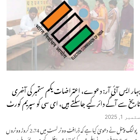
بہار ایس آئی آر: دعوے، اعتراضات یکم ستمبر کی آخری
تاریخ سے آگے دائر کیے جاسکتے ہیں، ای سی کو سپریم کورٹ
ستمبر 1, 2025
پولنگ پینل نے دعویٰ کیا ہے کہ ڈرافٹ ووٹر لسٹ میں 2.74 کروڑ ووٹروں
میں سے 99.5 فیصد نے اہلیت کے کاغذات داخل کیے ہیں۔ نئی دہلی: