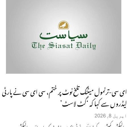
ای سی-ترنمول میٹنگ تلخ نوٹ پر ختم، سی ای سی نے پارٹی
لیڈروں سے کہا کہ ‘گٹ لاسٹ’
اپریل 8, 2026
الیکشن کمیشن کے ذرائع نے ٹی ایم سی لیڈر ڈیرک اوبرائن پر الیکشن