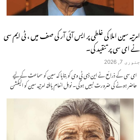
امرتیہ سین املا کی غلطی پر ایس آئی آر کی صف میں ، ٹی ایم سی
نے ای سی پر تنقید کی۔
جنوری 7, 2026
ای سی کے ذرائع نے این ڈی ٹی وی کو بتایا کہ سین کو سماعت کے لیے
حاضر ہونے کی ضرورت نہیں ہوگی۔ نوبل انعام یافتہ امرتیہ سین کو الیکشن