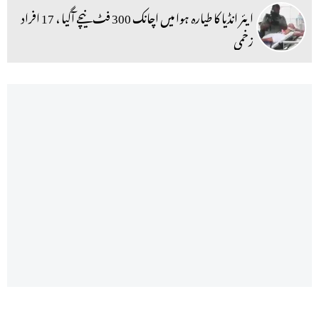
ایئر انڈیا کا طیارہ ہوا میں اچانک 300 فٹ نیچے آگیا ، 17 افراد
زخمی