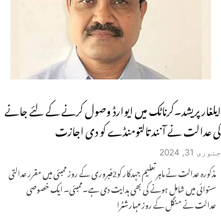
ایلغار پریشد۔کرناٹک میں ایوارڈ وصول کرنے کے لئے جانے
کی عدالت نے آنند تالتومنڈے کو دی اجازت
جنوری 31, 2024
مذکورہ عدالت نے ماہر تعلیم جہدکار کو2فبروری کے روز ممبئی میں مقرر عدالتی
سنوائی میں شامل ہونے کی بھی ہدایت دی ہے۔ممبئی۔ ایک خصوصی
عدالت نے منگل کے روز مہارشٹرا