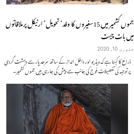
جموں کشمیر میں 15سفیروں کا وفد‘ تحویل‘ ارٹیکل پرملاقاتوں
میں بات چیت
جنوری 10, 2020
ذرائع کا کہنا ہے کہ ویڈیو اور داخل انداز کے ساتھ سرحد پار سے دہشت گردی
پر توجہہ کی تفصیلات فوج کی جانب سے پیش کی جارہی ہیں جموں کشمیر۔