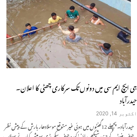
جی ایچ ایم سی میں دونوں تک سرکاری چھٹی کا اعلان۔
حیدرآباد
اکتوبر 14, 2020
حیدرآباد۔ پچھلے 12گھنٹوں میں ہوئی غیر متوقع موسلادھار بارش کے پیش نظر
چیف منسٹر کے چندرشیکھر راؤ‘ مذکورہ چیف سکریٹری سومیش کمار نے سیلاب