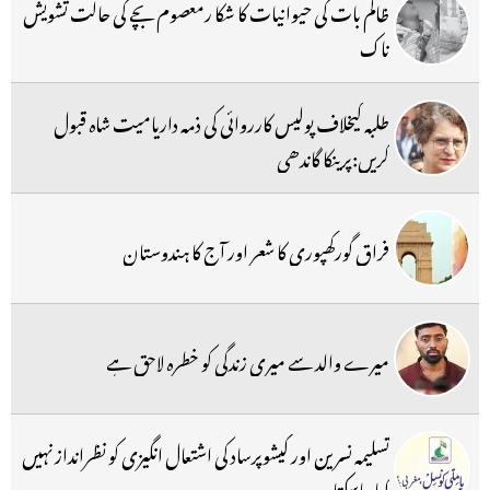
ظالم بات کی حیوانیات کا شکا رمعصوم بچے کی حالت تشویش
ناک
طلبہ کیخلاف پولیس کارروائی کی ذمہ داریامیت شاہ قبول
کریں:پرینکا گاندھی
فراق گورکھپوری کا شعر اور آج کا ہندوستان
میرے والد سے میری زندگی کو خطرہ لاحق ہے
تسلیمہ نسرین اور کیشوپرساد کی اشتعال انگیزی کو نظرانداز نہیں
کیا جاسکتا