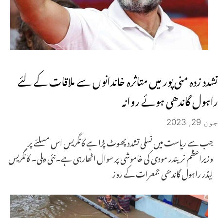
تشدد زدہ منی پور میں متاثرہ خاندانوں سے ملاقات کے لئے
راہول گاندھی ہوئے روانہ
جون 29, 2023
جب سے ریاست میں نسلی تشدد پھوٹ پڑا ہے کانگریس اس مسلئے پر
وزیراعظم نریندر مودی کی خاموشی پر سوال اٹھارہی ہے۔نئی دہلی۔ کانگریس
لیڈر راہول گاندھی جمعرات کے روز