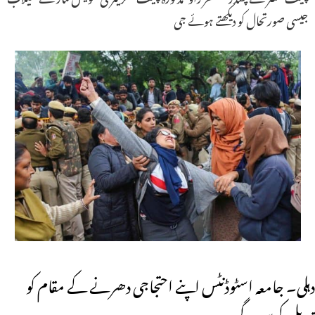
جیسی صورتحال کو دیکھتے ہوئے جی
دہلی۔ جامعہ اسٹوڈنٹس اپنے احتجاجی دھرنے کے مقام کو
تبدیل کریں گے