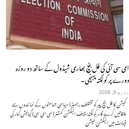
ای سی آئی کی فل بنچ بھاری شیڈول کے ساتھ دو روزہ
دورے پر کولکتہ پہنچی۔
مارچ 9, 2026
کمیشن کا فل بنچ پیر کو مختلف رجسٹرڈ سیاسی جماعتوں کے نمائندوں سے
ملاقاتیں کرے گا۔ کولکتہ: چیف الیکشن کمشنر (سی ای سی) گیانیش کمار کی
قیادت میں الیکشن کمیشن