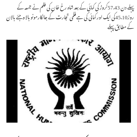
پہلے دن 57.43کروڑ کی کمائی کے بعد شاہ رخ خان کی فلم نے جمعہ کے
روز45.10کی ایک اور کمائی کی ہےفلمی تجارت کے جانکارمونو بالا وجئے بالان
کے مطابق پہلے