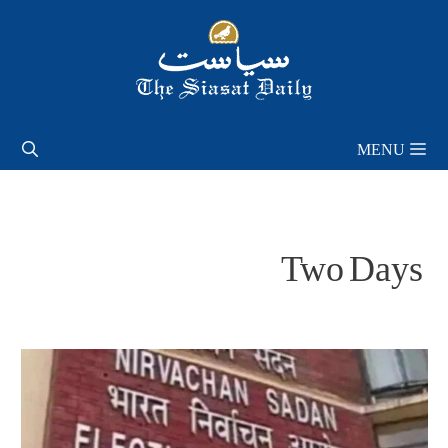
Skip
to
content
MENU
Two Days