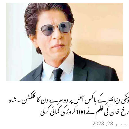
ڈنکی دنیابھر کے باکس آفس پر دوسرے دن کا کلکشن۔ شاہ
رخ خان کی فلم نے 100کروڑ کی کمائی کرلی
دسمبر 23, 2023