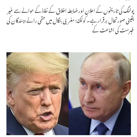
پولنگ کی تاریخوں کے اعلان اور ضابطہ اخلاق کے نفاذ کے حوالے سے غیر
یقینی صورتحال برقرار ہے۔ کولکتہ: مغربی بنگال میں حتمی رائے دہندگان کی
فہرست کی اشاعت کے