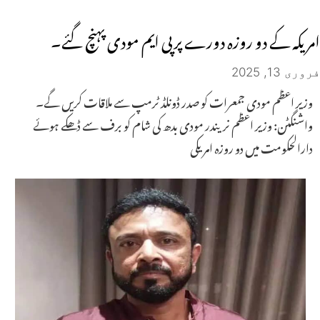
امریکہ کے دو روزہ دورے پرپی ایم مودی پہنچ گئے۔
فروری 13, 2025
وزیر اعظم مودی جمعرات کو صدر ڈونلڈ ٹرمپ سے ملاقات کریں گے۔
واشنگٹن: وزیر اعظم نریندر مودی بدھ کی شام کو برف سے ڈھکے ہوئے
دارالحکومت میں دو روزہ امریکی