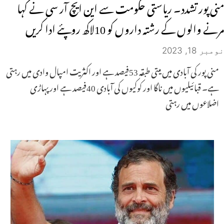
منی پور تشدد۔ ریاستی حکومت سے این ایچ آر سی نے کہا
مرنے والوں کے رشتہ داروں کو 10لاکھ روپئے ادا کریں
نومبر 18, 2023
منی پور کی آبادی میں میتی طبقہ 53فیصد ہے اور اکثریت امپال وادی میں رہتی
ہے۔ قبائیلیوں میں ناگا اور کوکیوں کی آبادی 40فیصد ہے اور پہاڑی
اضلاعوں میں رہتی