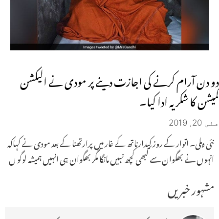
دو دن آرام کرنے کی اجازت دینے پر مودی نے الیکشن
کمیشن کا شکریہ ادا کیا۔
مئی 20, 2019
نئی دہلی۔ اتوار کے روز کیدارناتھ کے غار میں پرارتھنا کے بعد مودی نے کہاکہ
انہوں نے بھگوان سے کبھی کچھ نہیں مانگا مگر بھگوان ہی انہیں ہمیشہ لوگو ں
مشہور خبریں