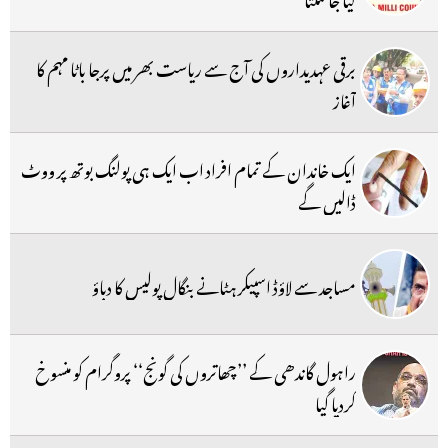
برقی عہدیداروں کی آج سے ریاست بھر میں پرجا باٹا مہم کا
آغاز
ایک خاندان کے تمام افراد اب ایک ہی پولنگ بوتھ پر ووٹ
ڈالیں گے
مساجد سے لاؤڈ اسپیکر ہٹانے بنگال پولیس کا دباؤ
راہول گاندھی کے ’’چھاتروں کی گونج‘‘ پروگرام کو منسوخ
کردیا گیا