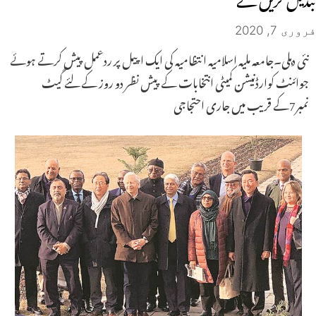
فروری 7, 2020
نئی دہلی۔جامعہ ملیہ اسلامیہ انتظامیہ کی ایک اپیل پر ردعمل پیش کرتے ہوئے
جوائنٹ کوارڈنیشن کمیٹی انتخابات کے پیش نظر دو روز کے لئے گیٹ
نمبر7کے قریب میں جاری احتجاجی