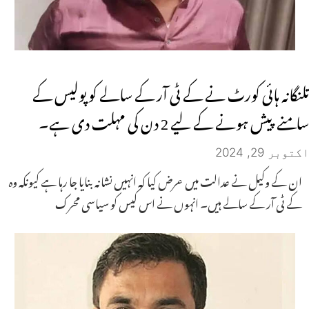
تلنگانہ ہائی کورٹ نے کے ٹی آر کے سالے کو پولیس کے
سامنے پیش ہونے کے لیے 2 دن کی مہلت دی ہے۔
اکتوبر 29, 2024
ان کے وکیل نے عدالت میں عرض کیا کہ انہیں نشانہ بنایا جا رہا ہے کیونکہ وہ
کے ٹی آر کے سالے ہیں۔ انہوں نے اس کیس کو سیاسی محرک