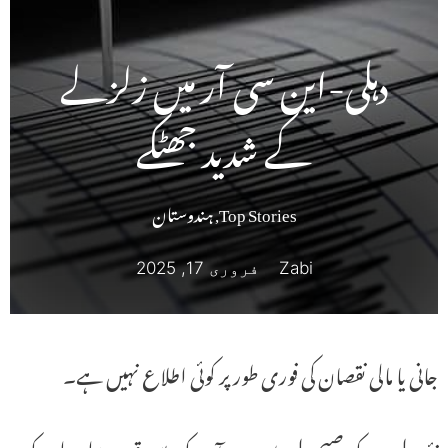
دہلی-این سی آر میں زلزلے
کے شدید جھٹکے
Top Stories
,
ہندوستان
Zabi
فروری 17, 2025
جانی یا مالی نقصان کی فوری طور پر کوئی اطلاع نہیں ہے۔