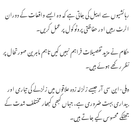
رہائشیوں سے اپیل کی جاتی ہے کہ وہ ایسے واقعات کے دوران
الرٹ رہیں اور حفاظتی پروٹوکول پر عمل کریں۔
حکام نے مزید تفصیلات فراہم نہیں کیں تاہم ماہرین صورتحال پر
نظر رکھے ہوئے ہیں۔
دہلی-این سی آر جیسے زلزلہ زدہ علاقوں میں زلزلے کی تیاری اور
بیداری بہت ضروری ہے، جہاں کبھی کبھار مختلف شدت کے
جھٹکے محسوس کیے جاتے ہیں۔