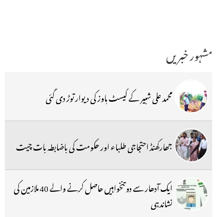
مشہور خبریں
محمد علی شبیر کے گیسٹ ہاوز کی دیوار توڑ دی گئی
جھارکھنڈ احتجاجی طلباء اور حکومت کی باضابطہ بات چیت
ایک آدھار سے دو تنخواہیں حاصل کرنے والے 40 ملازمین کی
نشاندہی