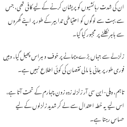
ان کی شدت رہائشیوں کو پریشان کرنے کے لیے کافی تھی، جس
سے بہت سے لوگوں کو احتیاطی تدابیر کے طور پر اپنے گھروں
سے باہر نکلنے پر مجبور کیا گیا۔
زلزلے سے جہاں بڑے پیمانے پر خوف و ہراس پھیل گیا، وہیں
فوری طور پر جانی یا مالی نقصان کی کوئی اطلاع نہیں ہے۔
تاہم، دہلی-این سی آر زلزلہ زدہ زون چہارم کے تحت آتا ہے،
اس لیے یہ خطہ اعتدال سے لے کر شدید زلزلوں کے لیے
حساس رہتا ہے۔