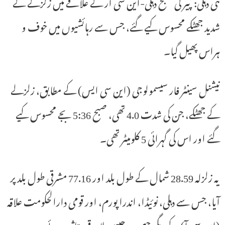
نئی دہلی: پیر کی صبح دہلی-این سی آر کے علاقے میں زلزلے کے
شدید جھٹکے محسوس کیے گئے، جس سے رہائشیوں میں خوف و
ہراس پھیل گیا۔
نیشنل سینٹر فار سیسمولوجی (این سی ایس) کے مطابق، زلزلے
کے جھٹکے، جن کی شدت 4.0 تھی، صبح 5:36 بجے محسوس کیے
گئے اور اس کی گہرائی 5 کلومیٹر تھی۔
یہ زلزلہ 28.59 شمال کے طول بلد اور 77.16 مشرقی طول بلد پر
آیا، جس سے دہلی، نوئیڈا، اندرا پورم، اور قومی دارالحکومت علاقہ
(این سی آ) کے دیگر حصوں جیسے علاقے متاثر ہوئے۔