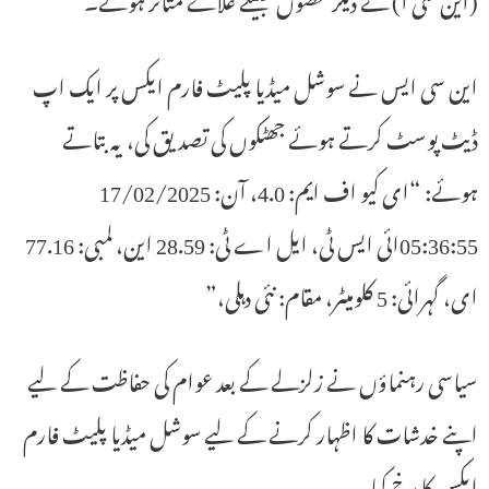
این سی ایس نے سوشل میڈیا پلیٹ فارم ایکس پر ایک اپ
ڈیٹ پوسٹ کرتے ہوئے جھٹکوں کی تصدیق کی، یہ بتاتے
ہوئے: “ای کیو اف ایم: 4.0، آن: 17/02/2025
05:36:55ائی ایس ٹی، ایل اے ٹی: 28.59 این، لمبی: 77.16
ای، گہرائی: 5 کلومیٹر، مقام: نئی دہلی،”
سیاسی رہنماؤں نے زلزلے کے بعد عوام کی حفاظت کے لیے
اپنے خدشات کا اظہار کرنے کے لیے سوشل میڈیا پلیٹ فارم
ایکس کا رخ کیا۔