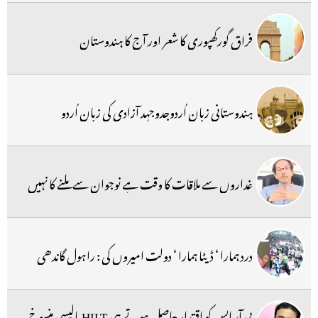
فراق گورکھپوری کا شعر اور آج کا ہندوستان
ہندوستانی زبان اُردوجدوجہد آزادی کی زبان اُردو
غداروں سے ملاقات کا وقت ہے نوجوان سے ملنے کا نہیں
درد ہمارا ‘ ڈیٹا ہمارا ‘ دولت امیروں کی : راہول گاندھی
بی آر ایس کو اقتدار حاصل ہوتے ہی HILT پالیسی منسوخ