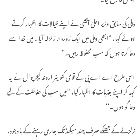
دہلی کی سابق وزیر اعلیٰ آتشی نے اپنے خیالات کا اظہار کرتے
ہوئے کہا، “ابھی دہلی میں ایک زوردار زلزلہ آیا۔ میں خدا سے
دعا کرتا ہوں کہ سب محفوظ رہیں۔”
اسی طرح اے اے پی کے قومی کنوینر اروند کیجریوال نے یہ
کہہ کر اپنے جذبات کا اظہار کیا، ’’میں سب کی حفاظت کے لیے
دعا گو ہوں۔‘‘
زلزلے کے جھٹکے صرف چند سیکنڈ تک جاری رہنے کے باوجود،