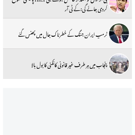
کردی جائے گی:کے ٹی آر
ٹرمپ ایران جنگ کے خطرناک جال میں پھنس گئے
پنجاب میں ہر طرف غیر قانونی کانکنی کا بول بالا