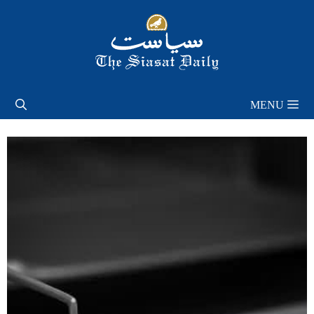
Skip
to
content
MENU