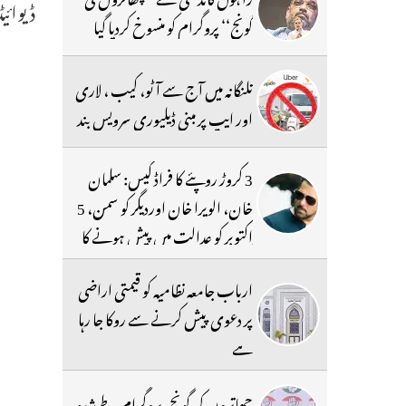
ڈیوائی
گونج‘‘ پروگرام کو منسوخ کردیا گیا
تلنگانہ میں آج سے آٹو، کیب ، لاری
اور ایپ پر مبنی ڈیلیوری سرویس بند
3 کروڑ روپئے کا فراڈ کیس: سلمان
خان، الویرا خان اوردیگر کو سمن، 5
اکتوبر کو عدالت میں پیش ہونے کا
حکم
ارباب جامعہ نظامیہ کو قیمتی اراضی
پر دعوی پیش کرنے سے روکا جا رہا
ہے
چھاتروں کی گونج،پروگرام طے شدہ