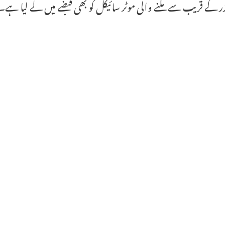
ڈر کے قریب سے ملنے والی موٹر سائیکل کو بھی قبضے میں لے لیا ہے۔