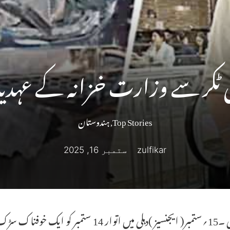
رکی ٹکر سے وزارت خزانہ کے عہدی
Top Stories
,
ہندوستان
zulfikar
ستمبر 16, 2025
نئی دہلی ۔15؍ستمبر( ایجنسیز )دہلی میں اتوا