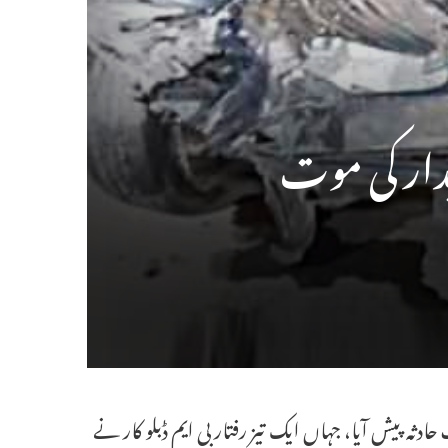
دار کی موت
ر 14 ستمبر کو ایک خوفناک سڑک حادثہ پیش آیا، جہاں ایک تیز رفتار بی ایم ڈبلو کار نے