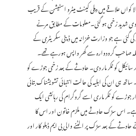
ولا کواں علاقے میں دہلی کینٹ میٹرو اسٹیشن کے قریب
بیوی شدید زخمی ہو گئی۔معلومات کے مطابق مرنے
 گئی ہے جو وزارت خزانہ میں ڈپٹی سکریٹری کے
ر بنگلہ صاحب گرودوارہ سے گھر واپس ہورہے تھے۔
موٹر سائیکل کو ٹکر مار دی۔ حادثے کے بعد زخمی جوڑے کو
ساتھ ہی ان کی اہلیہ کی حالت انتہائی تشویشناک بتائی
ر جوڑے کو ٹکر ماری اسے گروگرام کی رہائشی ایک
اری ہے۔ اس سڑک حادثے میں ملزم خاتون اور اس کا
ادثے کے بعد سڑک پر الٹنے والی بی ایم ڈبلو کار اور