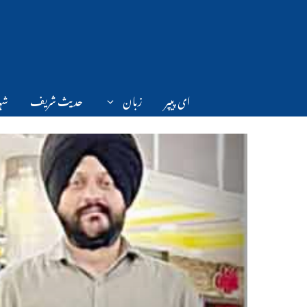
Ski
t
conten
ای پیپر
زبان
حدیث شریف
شہر