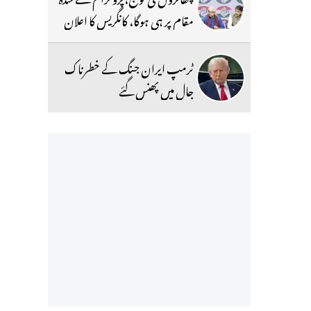
مقام پر ہی ہوگا، کانگریس کا اعلان
ٹرمپ ایران جنگ کے خطرناک
جال میں پھنس گئے