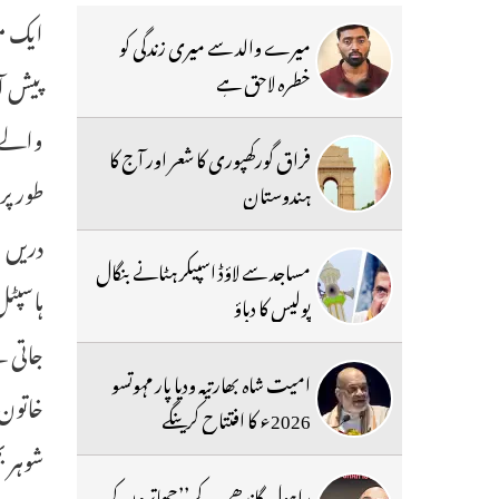
ایک مو
میرے والد سے میری زندگی کو
پیش آ
خطرہ لاحق ہے
والے 
فراق گورکھپوری کا شعر اور آج کا
طور پر
ہندوستان
دریں ا
مساجد سے لاؤڈ اسپیکر ہٹانے بنگال
ہاسپٹل
پولیس کا دباؤ
جاتی ہ
امیت شاہ بھارتیہ ودیا پار مہوتسو
خاتون 
2026ء کا افتتاح کرینگے
شوہر ب
راہول گاندھی کے ’’چھاتروں کی