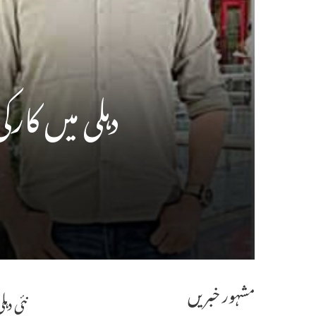
دہلی میں کا
مشہور خبریں