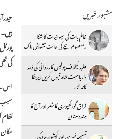
مشہور خبریں
ہیں۔ ا
ظالم بات کی حیوانیات کا شکا
پورٹل 
رمعصوم بچے کی حالت تشویش ناک
کی تھی
طلبہ کیخلاف پولیس کارروائی کی ذمہ
داریامیت شاہ قبول کریں:پرینکا
گاندھی
سبب بن
فراق گورکھپوری کا شعر اور آج کا
ہندوستان
تسلیمہ نسرین اور کیشوپرساد کی