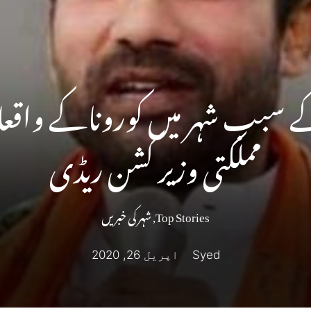
 کے سبب شہر میں کوروناکے واقع
مملکتی وزیر کشن ریڈی
Top Stories
,
شہر کی خبریں
Syed
اپریل 26, 2020