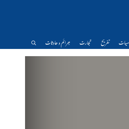
سیات
تفریح
تجارت
جرائم و حادثات