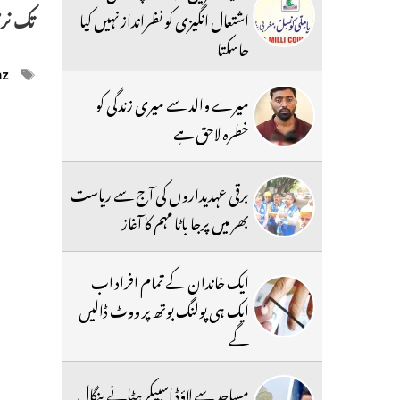
تک نرم
اشتعال انگیزی کو نظرانداز نہیں کیا
جاسکتا
ags
az
میرے والد سے میری زندگی کو
خطرہ لاحق ہے
برقی عہدیداروں کی آج سے ریاست
بھر میں پرجا باٹا مہم کا آغاز
ایک خاندان کے تمام افراد اب
ایک ہی پولنگ بوتھ پر ووٹ ڈالیں
گے
مساجد سے لاؤڈ اسپیکر ہٹانے بنگال