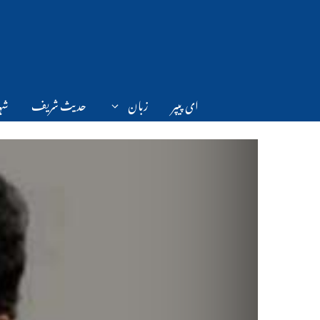
Ski
t
conten
ای پیپر
زبان
حدیث شریف
شہر