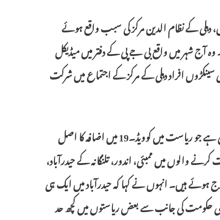
علاوہ ملک بھر میں کورونا وائرس کے 60 فیصد کیسیس، دہلی کے نظام الدین مرکز کی سبب واقع ہوئے
وہ آج شہر میں واقع بی جے پی کے دفتر میں میڈیکل
ھی سینکڑوں افراد دہلی کے مرکز کے اجتماع میں شرکت
اس لئے دہلی مرکز سے متاثر ہونے والے افراد کی تلنگانہ میں کافی تعداد ہوگئی ہے جو ریاست میں کوویڈ۔19 میں اضافہ کا اصل
 کرنے والوں میں ممبئی، اندور، تلنگانہ کے حیدرآباد،
کویڈ۔ 19 کے کافی مثبت کیسیس درج ہوئے ہیں۔ انہوں نے کہا کہ حیدرآباد میں ایک ہی
ا کہ مرکزی حکومت کی جانب سے بعض ریاستوں میں کچھ حد