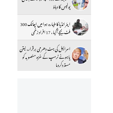
پولیس کا دباؤ
ایئر انڈیا کا طیارہ ہوا میں اچانک 300
فٹ نیچے آگیا ، 17 افراد زخمی
اسرائیل کی ہٹ دھرمی برقرار، نیتن
یاہونے ٹرمپ کے غزہ منصوبہ کو
مستردکردیا