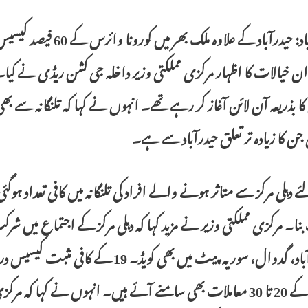
حیدرآباد: حیدرآباد کے 
ن خیالات کا اظہار مرکزی مملکتی وزیر داخلہ جی کشن ریڈی نے کیا۔ 
کا بذریعہ آن لائن آغاز کر رہے تھے۔ انہوں نے کہا کہ تلنگانہ سے ب
 جن کا زیادہ تر تعلق حیدرآباد سے ہے۔
ا۔ مرکزی مملکتی وزیر نے مزید کہا کہ دہلی مرکز کے اجتماع میں شرکت
نظام آباد، گدوال، سوریہ پیٹ میں بھی 
مکان کے 20 تا 30 معاملات بھی سامنے آئے ہیں۔ انہوں نے کہ