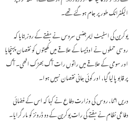
الیکٹرانک طور پر جام ہو گئے تھے۔
یوکرین کی اسٹیٹ ایمرجنسی سروس نے ہفتے کے روز بتایا کہ
روسی حملوں نے اوڈیسا کے علاقے میں کھیتوں کو نقصان پہنچایا
اور سومی کے علاقے میں راتوں رات آگ بھڑک اٹھی۔ آگ
پر قابو پالیا گیا، اور کوئی جانی نقصان نہیں ہوا۔
دریں اثنا، روس کی وزارت دفاع نے کہا کہ اس کے فضائی
دفاعی نظام نے ہفتے کی رات یوکرین کے دو ڈرونز کو مار گرایا۔