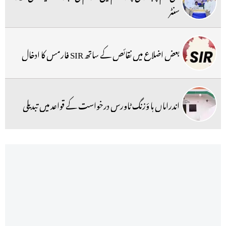
سنٹر
بعض اضلاع میں نقائص کے ساتھ SIR فارمس کا ادخال
اندراماں ہا ؤزنگ ٹاورس درخواست کے قواعد میں تبدیلی