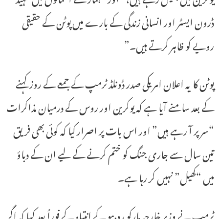
ڈرون ایسٹر اور انسانی زندگی کے بارے میں پوٹن کے حقیقی
رویے کو ظاہر کرتے ہیں۔”
پوٹن کا یہ اعلان امریکی صدر ڈونلڈ ٹرمپ کے جمعے کے روز کہنے
کے بعد سامنے آیا ہے کہ یوکرین اور روس کے درمیان مذاکرات
“سر پر آ رہے ہیں” اور اس بات پر اصرار کیا کہ کوئی بھی فریق
تین سال سے جاری جنگ کو ختم کرنے کے لیے ان کے دباؤ
میں “کھیل” نہیں کر رہا ہے۔
ٹرمپ نے وزیر خارجہ مارکو روبیو کے انتباہ کے فوراً بعد کہا کہ اگر