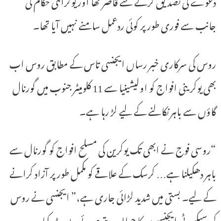
دعوے کی تصدیق کرنے سے قاصر تھا اور یوکرائنی حکام کی
جانب سے فوری طور پر کوئی ردعمل سامنے نہیں آیا تھا۔
روس کی سرکاری خبر رساں ایجنسی تاس کے مطابق روس اب
بھی یوکرینی افواج کو اولیشینیا سے 11 کلومیٹر جنوب میں گورنال
گاؤں سے باہر نکالنے کے لیے لڑ رہا ہے۔
“روسی فوج نے ابھی تک یوکرین کی مسلح افواج کو گورنال سے
باہر دھکیلنا ہے… کرسک کے علاقے کو مکمل طور پر آزاد کرانے
کے لیے۔ بستی میں شدید لڑائی جاری ہے،” ایجنسی نے روس
کی سیکیورٹی ایجنسیوں کا حوالہ دیتے ہوئے رپورٹ کیا۔