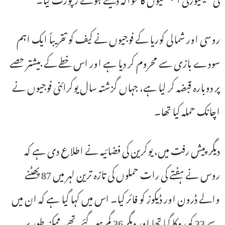
روسی اور شمالی کوریا کے فوجیوں نے کیف کو تقریباً ایک اہم
سودے بازی سے محروم کر دیا ہے اور اس خطے کے بیشتر حصے
پر دوبارہ قبضہ کر لیا ہے، جہاں گزشتہ سال یوکرائنی فوجیوں نے
اچانک حملہ کیا تھا۔
دیگر پیش رفت میں، یوکرین کی فضائیہ نے اطلاع دی ہے کہ
روس نے ہفتے کی رات حملوں کی تازہ ترین لہر میں 87 پھٹنے
والے ڈرون اور ڈیکوز کو فائر کیا۔ اس میں کہا گیا ہے کہ ان میں
سے 33 کو روکا گیا تھا اور دیگر 36 گم ہو گئے تھے، ممکنہ طور پر