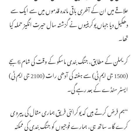
علاقے میں ان کے آخری باقی ماندہ قدموں میں سے ایک سے
دھکیل دیا جہاں یوکرینیوں نے گزشتہ سال حیرت انگیز حملہ کیا
تھا۔
کریملن کے مطابق، جنگ بندی ماسکو کے وقت کی شام 6 بجے
(1500 جی ایم ٹی) سے ہفتہ کی آدھی رات (2100 جی ایم ٹی)
ایسٹر سنڈے کے بعد رہے گی۔
“ہم فرض کرتے ہیں کہ یوکرائنی فریق ہماری مثال کی پیروی
کرے گا۔ ساتھ ہی، ہمارے فوجیوں کو جنگ بندی کی ممکنہ