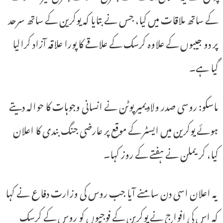
کے ساتھ ملاقات میں کیا، جس نے بتایا کہ یوکرین کے ساتھ سرحد
پر دو جیبوں کے علاوہ کرسک کے علاقے کا پورا علاقہ آزاد کرالیا
گیا ہے۔
ماسکو: روسی صدر ولادیمیر پوٹن نے انسانی وجوہات کا حوالہ دیتے
ہوئے یوکرین میں ایسٹر کے موقع پر عارضی جنگ بندی کا اعلان
کیا، کریملن نے ہفتے کے روز کہا۔
یہ اعلان اسی دن سامنے آیا جب روس کی وزارت دفاع نے کہا
کہ اس کی افواج نے یوکرین کے فوجیوں کو روس کے کرسک