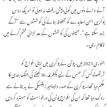
آنے والے دنوں میں کوئی پیش رفت نہ ہوئی تو امریکہ روس
یوکرین امن معاہدے کو محفوظ بنانے کی کوششوں سے “آگے
بڑھ سکتا ہے”، مہینوں کی کوششوں کے بعد لڑائی ختم کرنے میں
ناکام رہی۔
جنوری 2023 میں، پوتن نے یوکرین میں اپنی افواج کو
آرتھوڈوکس کرسمس کے لیے یکطرفہ، 36 گھنٹے کی جنگ بندی کا
حکم دیا تھا۔ یوکرین کے صدر ولادیمیر زیلنسکی نے یہ بتانے سے
روک دیا تھا کہ ان کی افواج پوٹن کی درخواست کو مسترد کر دیں