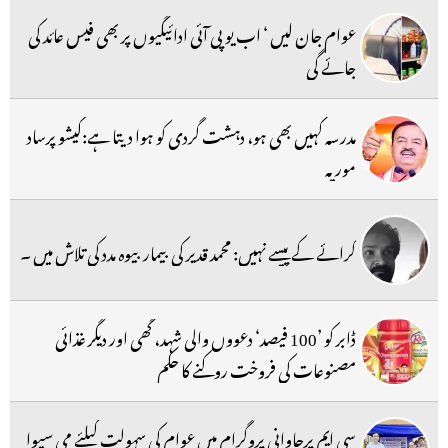
عوام جان لیں ‘ اب یو پی آئی ادائیگیوں پر بھی فیس عائد کی
جائے گی
مدرسہ کہیں بھی ہو، دہشت گردی کو ہوا دیتا ہے:کیشو پرساد
موریہ
کرائے کے پیسے نہیں: محمد قدیر کی بیمار بیوہ مدد کی تلاش میں ۔
ڈابر کو ’100 فیصد‘ دعووں والی شہد، گھی اور دیگر غذائی
مصنوعات کی فروخت روکنے کا حکم
سی ایم پرجاوانی پروگرام میں عوام کی سہولت کیلئے می سیوا