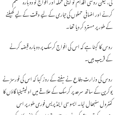
گی، لیکن روسی اقدام کو اپنی حملہ آور افواج کو دوبارہ منظم
کرنے اور اضافی حملوں کی تیاری کے لیے وقت کے لیے کھیلنے
کے طور پر مسترد کر دیا تھا۔
روس کا کہنا ہے کہ اس کی افواج کرسک پر دوبارہ قبضہ کرنے
کے قریب ہیں۔
روس کی وزارت دفاع نے ہفتے کے روز کہا کہ اس کی فورسز نے
یوکرین کے ساتھ سرحد پر کرسک کے علاقے میں اولیشینیا گاؤں کا
کنٹرول سنبھال لیا۔ ایسوسی ایٹڈ پریس فوری طور پر اس