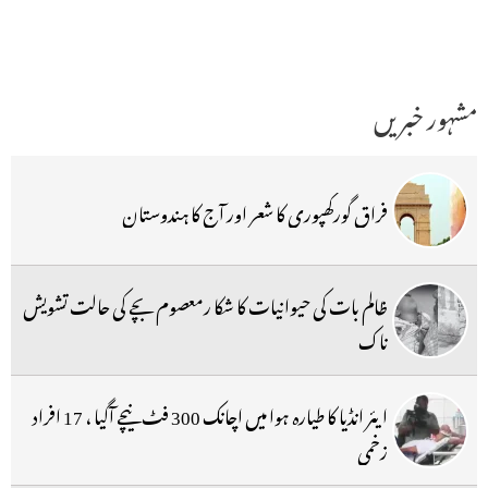
مشہور خبریں
فراق گورکھپوری کا شعر اور آج کا ہندوستان
ظالم بات کی حیوانیات کا شکا رمعصوم بچے کی حالت تشویش
ناک
ایئر انڈیا کا طیارہ ہوا میں اچانک 300 فٹ نیچے آگیا ، 17 افراد
زخمی