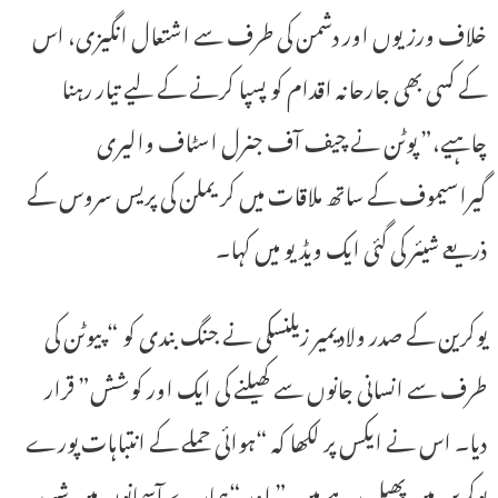
خلاف ورزیوں اور دشمن کی طرف سے اشتعال انگیزی، اس
کے کسی بھی جارحانہ اقدام کو پسپا کرنے کے لیے تیار رہنا
چاہیے،” پوٹن نے چیف آف جنرل اسٹاف والیری
گیراسیموف کے ساتھ ملاقات میں کریملن کی پریس سروس کے
ذریعے شیئر کی گئی ایک ویڈیو میں کہا۔
یوکرین کے صدر ولادیمیر زیلنسکی نے جنگ بندی کو “پیوٹن کی
طرف سے انسانی جانوں سے کھیلنے کی ایک اور کوشش” قرار
دیا۔ اس نے ایکس پر لکھا کہ “ہوائی حملے کے انتباہات پورے
یوکرین میں پھیل رہے ہیں،” اور “ہمارے آسمانوں میں شہید