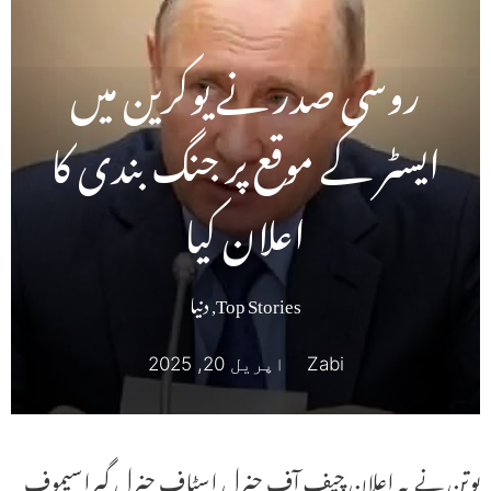
روسی صدر نے یوکرین میں
ایسٹر کے موقع پر جنگ بندی کا
اعلان کیا
Top Stories
,
دنیا
Zabi
اپریل 20, 2025
پوتن نے یہ اعلان چیف آف جنرل اسٹاف جنرل گیراسیموف