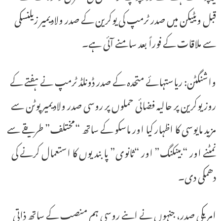
قبل ویٹیکن میں صدر ٹرمپ کی یوکرین کے صدر ولادیمیر زیلنسکی
سے ملاقات کے فوراً بعد سامنے آئی ہے۔
واشنگٹن: ریاستہائے متحدہ کے صدر ڈونلڈ ٹرمپ نے ہفتے کے
روز یوکرین پر حالیہ فضائی حملوں پر روسی صدر ولادیمیر پوٹن سے
مزید مایوسی کا اظہار کیا اور ماسکو کے ساتھ “مختلف” طریقے سے
نمٹنے اور “بینکنگ” اور “ثانوی” پابندیوں کا استعمال کرنے کی
دھمکی دی۔
امریکی صدر، جنہوں نے اپنے روسی ہم منصب کے ساتھ ذاتی