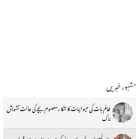
مشہور خبریں
ظالم بات کی حیوانیات کا شکا رمعصوم بچے کی حالت تشویش
ناک