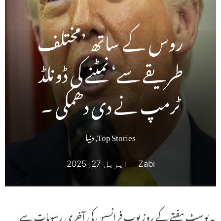
روس کے ساتھ ’مختلف
طریقے سے‘ نمٹنے کی ڈونلڈ
ٹرمپ نے دی دھمکی ۔
Top Stories
,
دنیا
Zabi
اپریل 27, 2025
یہ پوسٹ ہفتے کے روز پوپ فرانسس کی آخری رسومات سے