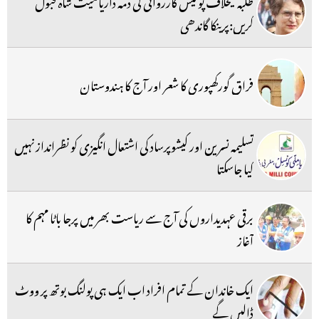
طلبہ کیخلاف پولیس کارروائی کی ذمہ داریامیت شاہ قبول
کریں:پرینکا گاندھی
فراق گورکھپوری کا شعر اور آج کا ہندوستان
تسلیمہ نسرین اور کیشوپرساد کی اشتعال انگیزی کو نظرانداز نہیں
کیا جاسکتا
برقی عہدیداروں کی آج سے ریاست بھر میں پرجا باٹا مہم کا
آغاز
ایک خاندان کے تمام افراد اب ایک ہی پولنگ بوتھ پر ووٹ
ڈالیں گے