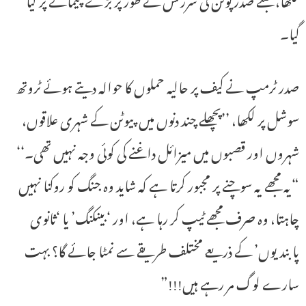
گیا۔
صدر ٹرمپ نے کیف پر حالیہ حملوں کا حوالہ دیتے ہوئے ٹروتھ
سوشل پر لکھا، ’’پچھلے چند دنوں میں پیوٹن کے شہری علاقوں،
شہروں اور قصبوں میں میزائل داغنے کی کوئی وجہ نہیں تھی۔‘‘
“یہ مجھے یہ سوچنے پر مجبور کرتا ہے کہ شاید وہ جنگ کو روکنا نہیں
چاہتا، وہ صرف مجھے ٹیپ کر رہا ہے، اور ‘بینکنگ’ یا ‘ثانوی
پابندیوں’ کے ذریعے مختلف طریقے سے نمٹا جائے گا؟ بہت
سارے لوگ مر رہے ہیں!!!”