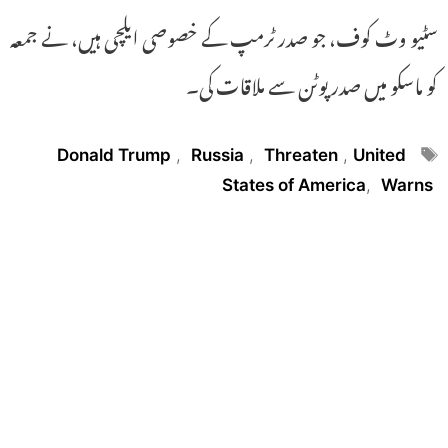
سٹیو وٹ کوف، جو صدر ٹرمپ کے خصوصی ایلچی ہیں، نے جمعہ
کو ماسکو میں صدر پوٹن سے ملاقات کی۔
Tags
Donald Trump
,
Russia
,
Threaten
,
United
States of America
,
Warns