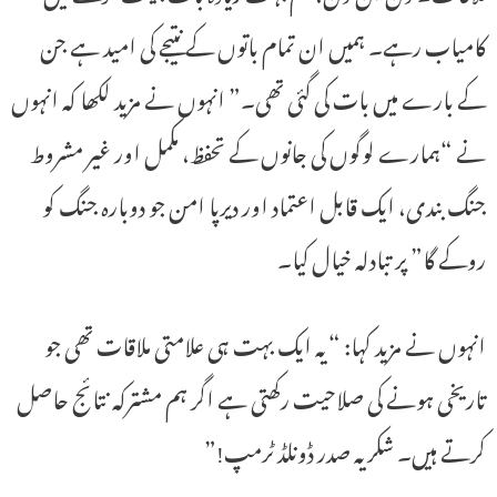
کامیاب رہے۔ ہمیں ان تمام باتوں کے نتیجے کی امید ہے جن
کے بارے میں بات کی گئی تھی۔” انہوں نے مزید لکھا کہ انہوں
نے “ہمارے لوگوں کی جانوں کے تحفظ، مکمل اور غیر مشروط
جنگ بندی، ایک قابل اعتماد اور دیرپا امن جو دوبارہ جنگ کو
روکے گا” پر تبادلہ خیال کیا۔
انہوں نے مزید کہا: “یہ ایک بہت ہی علامتی ملاقات تھی جو
تاریخی ہونے کی صلاحیت رکھتی ہے اگر ہم مشترکہ نتائج حاصل
کرتے ہیں۔ شکریہ صدر ڈونلڈ ٹرمپ!”