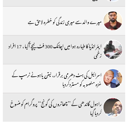
میرے والد سے میری زندگی کو خطرہ لاحق ہے
ایئر انڈیا کا طیارہ ہوا میں اچانک 300 فٹ نیچے آگیا ، 17 افراد
زخمی
اسرائیل کی ہٹ دھرمی برقرار، نیتن یاہونے ٹرمپ کے
غزہ منصوبہ کو مستردکردیا
راہول گاندھی کے ’’چھاتروں کی گونج‘‘ پروگرام کو منسوخ
کردیا گیا