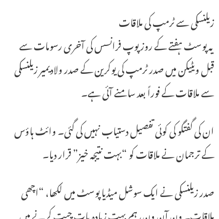
زیلنسکی سے ٹرمپ کی ملاقات
یہ پوسٹ ہفتے کے روز پوپ فرانسس کی آخری رسومات سے
قبل ویٹیکن میں صدر ٹرمپ کی یوکرین کے صدر ولادیمیر زیلنسکی
سے ملاقات کے فوراً بعد سامنے آئی ہے۔
ان کی گفتگو کی کوئی تفصیل دستیاب نہیں کی گئی۔ وائٹ ہاؤس
کے ترجمان نے ملاقات کو “بہت نتیجہ خیز” قرار دیا۔
صدر زیلنسکی نے ایک سوشل میڈیا پوسٹ میں لکھا، “اچھی
ملاقات۔ ون آن ون، ہم بہت زیادہ بات چیت کرنے میں