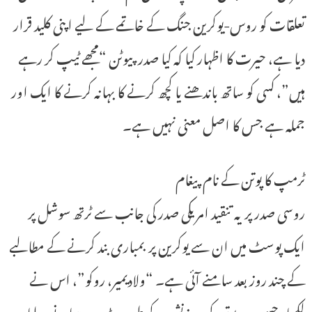
تعلقات کو روس-یوکرین جنگ کے خاتمے کے لیے اپنی کلید قرار
دیا ہے، حیرت کا اظہار کیا کہ کیا صدر پیوٹن “مجھے ٹیپ کر رہے
ہیں”، کسی کو ساتھ باندھنے یا کچھ کرنے کا بہانہ کرنے کا ایک اور
جملہ ہے جس کا اصل معنی نہیں ہے۔
ٹرمپ کا پوتن کے نام پیغام
روسی صدر پر یہ تنقید امریکی صدر کی جانب سے ٹرتھ سوشل پر
ایک پوسٹ میں ان سے یوکرین پر بمباری بند کرنے کے مطالبے
کے چند روز بعد سامنے آئی ہے۔ “ولادیمیر، روکو”، اس نے
لکھا، جسے صدر پوتن کی سرزنش کے طور پر بڑے پیمانے پر لیا