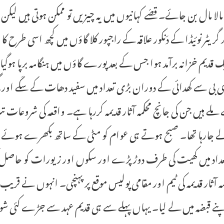
لا مال بن جائے۔ قصّے کہانیوں میں یہ چیزیں تو ممکن ہوتی ہیں لیکن 
ر گریٹر نوئیڈا کے دَنکور علاقہ کے راجپور کلا گاؤں میں کچھ اسی طرح ک
ک قدیم خزانہ برآمد ہوا جس کے بعد پورے گاؤں میں ہنگامہ برپا ہوگ
لے ہیں جن کی جانچ محکمہ آثار قدیمہ کررہا ہے۔ واقعہ کی شروعات 
 جارہا تھا۔ صبح ہوتے ہی عوام کو مٹی کے ساتھ بکھرے ہوئے سکّے
عداد میں کھیت کی طرف دوڑ پڑے اور سکوں اور زیورات کو حاصل 
اپنے قبضہ میں لے لیا۔ یہاں پہلے سے ہی قدیم عہد سے جڑے کئی شواہ