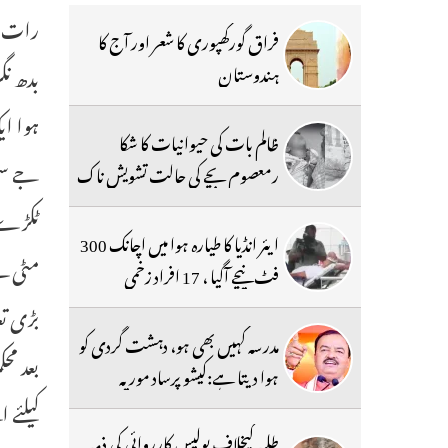
رات ما
فراق گورکھپوری کا شعر اور آج کا
بدھ نگ
ہندوستان
ہوا ای
ظالم بات کی حیوانیات کا شکا
رمعصوم بچے کی حالت تشویش ناک
ٹکڑے م
ایئر انڈیا کا طیارہ ہوا میں اچانک 300
مٹی لے
فٹ نیچے آگیا ، 17 افراد زخمی
بڑی ت
مدرسہ کہیں بھی ہو، دہشت گردی کو
ہوا دیتا ہے:کیشو پرساد موریہ
کیلئے 
طلبہ کیخلاف پولیس کارروائی کی ذمہ