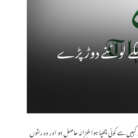
سکے لوٹنے دوڑ پڑے
ہ کہیں سے کوئی چھپا ہوا خزانہ حاصل ہو اور وہ راتوں