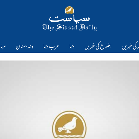
 کی خبریں
اضلاع کی خبریں
دنیا
عرب دنیا
ہندوستان
سیا