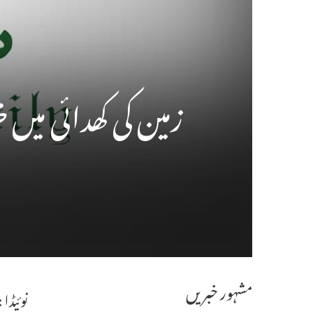
زمین کی کھدائی میں
مشہور خبریں
نوئیڈا