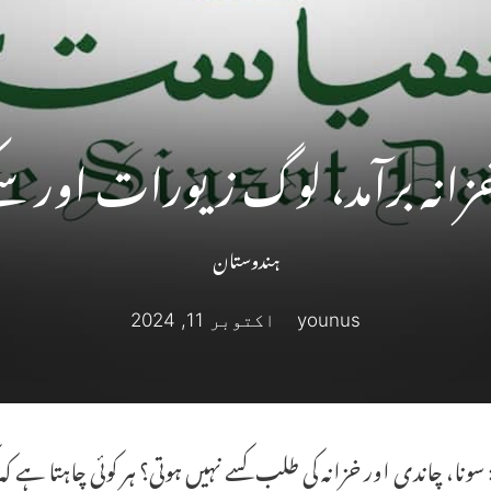
 خزانہ برآمد، لوگ زیورات اور 
ہندوستان
younus
اکتوبر 11, 2024
 : سونا، چاندی اور خزانہ کی طلب کسے نہیں ہوتی؟ ہر کوئی چاہتا ہے ک