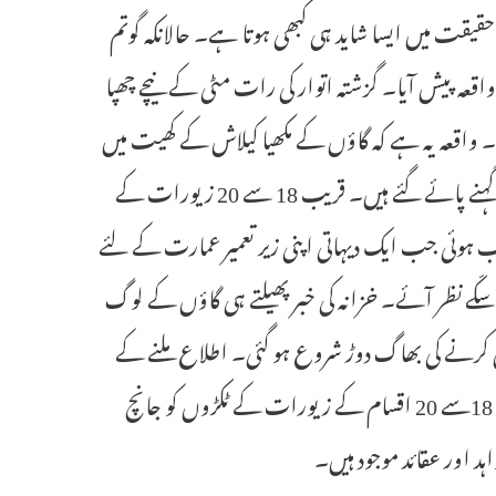
حقیقت میں ایسا شاید ہی کبھی ہوتا ہے۔ حالانکہ گوتم
ا واقعہ پیش آیا۔ گزشتہ اتوار کی رات مٹی کے نیچے چھپا
یا۔ واقعہ یہ ہے کہ گاؤں کے مکھیا کیلاش کے کھیت میں
جے سی بی سے کھدائی کے دوران بڑی تعداد میں سفید دھات کے سکّے اور گہنے پائے گئے ہیں۔ قریب 18 سے 20 زیورات کے
تب ہوئی جب ایک دیہاتی اپنی زیر تعمیر عمارت کے لئے
 نظر آئے۔ خزانہ کی خبر پھیلتے ہی گاؤں کے لوگ
کرنے کی بھاگ دوڑ شروع ہو گئی۔ اطلاع ملنے کے
بعد محکمہ آثار قدیمہ کی ٹیم اور مقامی پولیس موقع پر پہنچی۔ انہوں نے قریب 18سے 20 اقسام کے زیورات کے ٹکڑوں کو جانچ
د اور عقائد موجود ہیں۔