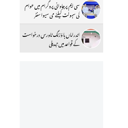
سی ایم پرجاوانی پروگرام میں عوام
کی سہولت کیلئے می سیوا سنٹر
اندراماں ہا ؤزنگ ٹاورس درخواست
کے قواعد میں تبدیلی