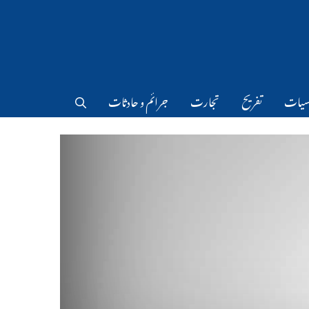
سیات
تفریح
تجارت
جرائم و حادثات