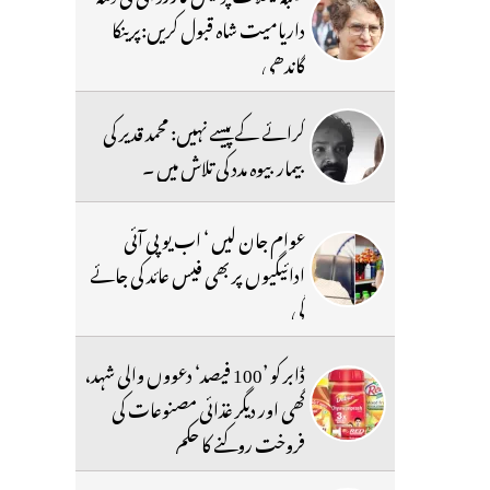
داریامیت شاہ قبول کریں:پرینکا
گاندھی
کرائے کے پیسے نہیں: محمد قدیر کی
بیمار بیوہ مدد کی تلاش میں ۔
عوام جان لیں ‘ اب یو پی آئی
ادائیگیوں پر بھی فیس عائد کی جائے
گی
ڈابر کو ’100 فیصد‘ دعووں والی شہد،
گھی اور دیگر غذائی مصنوعات کی
فروخت روکنے کا حکم