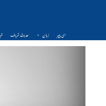
Ski
t
conten
ای پیپر
زبان
حدیث شریف
شہر