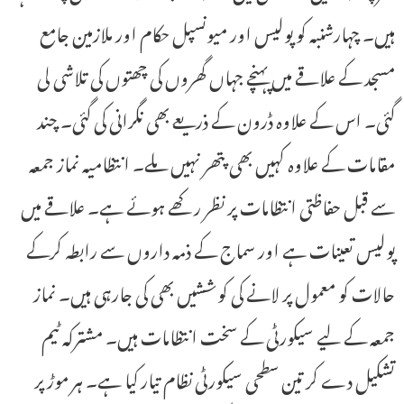
ہیں۔ چہارشنبہ کو پولیس اور میونسپل حکام اور ملازمین جامع
مسجد کے علاقے میں پہنچے جہاں گھروں کی چھتوں کی تلاشی لی
گئی۔ اس کے علاوہ ڈرون کے ذریعے بھی نگرانی کی گئی۔ چند
مقامات کے علاوہ کہیں بھی پتھر نہیں ملے۔ انتظامیہ نماز جمعہ
سے قبل حفاظتی انتظامات پر نظر رکھے ہوئے ہے۔ علاقے میں
پولیس تعینات ہے اور سماج کے ذمہ داروں سے رابطہ کرکے
حالات کو معمول پر لانے کی کوششیں بھی کی جارہی ہیں۔ نماز
جمعہ کے لیے سیکورٹی کے سخت انتظامات ہیں۔ مشترکہ ٹیم
تشکیل دے کر تین سطحی سیکورٹی نظام تیار کیا ہے۔ ہر موڑ پر