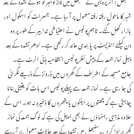
سنبھل : اتر پردیش کے سنبھل میں 24 نومبر کو ہوئے تشدد کے بعد
شہر کا ماحول رفتہ رفتہ معمول پر آ رہا ہے۔ جمعرات کو اسکول اور
بازار کھل گئے۔ تاہم پولیس نے احتیاطی تدابیر کے طور پر دو
دن کیلئے انٹرنیٹ پر پابندی عائد کر رکھی ہے۔ ادھر تشدد کے بعد
پہلی نماز جمعہ کے پیش نظر پولیس انتظامیہ ہائی الرٹ ہے۔
جامع مسجد کے اطراف کے گھروں میں ڈرونز کے ذریعے نگرانی
کی جا رہی ہے۔ نماز جمعہ سے پہلے پولیس اس بات کو یقینی بنانا
چاہتی ہے کہ چھتوں پر اینٹوں یا پتھروں کا ذخیرہ نہ ہو۔ اس کے
علاوہ مذہبی رہنماؤں نے بھی اپیل کی ہے کہ لوگ جمعہ کی نماز
گھر پر ادا کریں۔سنبھل میں تشدد کے بعد حالات معمول پر آ رہے