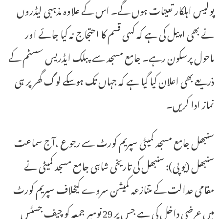
پولیس اہلکار تعینات ہوں گے۔ اس کے علاوہ مذہبی لیڈروں
نے بھی اپیل کی ہے کہ کسی قسم کا احتجاج نہ کیا جائے اور
ماحول پرسکون رہے۔ جامع مسجد سے پبلک ایڈریس سسٹم کے
ذریعے بھی اعلان کیا گیا ہے کہ جہاں تک ہوسکے لوگ گھر پر ہی
نماز ادا کریں۔
سنبھل جامع مسجد کمیٹی سپریم کورٹ سے رجوع ،آج سماعت
سنبھل (یو پی): سنبھل کی تاریخی شاہی جامع مسجد کمیٹی نے
مقامی عدالت کے متنازعہ کمیشن سروے کیخلاف سپریم کورٹ
میں عرضی داخل کی ہے جس پر 29 نومبر جمعہ کو چیف جسٹس