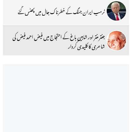
ٹرمپ ایران جنگ کے خطرناک جال میں پھنس گئے
جنتر منتر اور شاہین باغ کے احتجاج میں فیض احمد فیض کی
شاعری کا کلیدی کردار