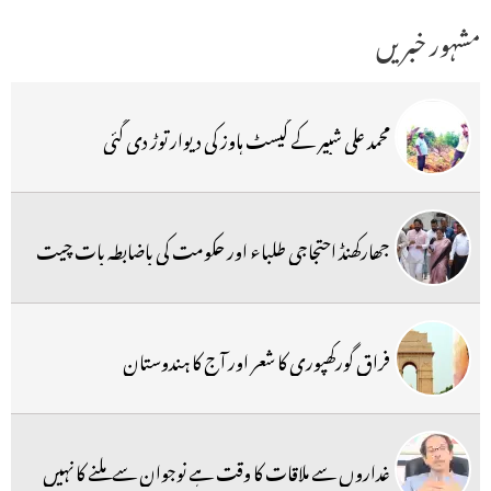
مشہور خبریں
محمد علی شبیر کے گیسٹ ہاوز کی دیوار توڑ دی گئی
جھارکھنڈ احتجاجی طلباء اور حکومت کی باضابطہ بات چیت
فراق گورکھپوری کا شعر اور آج کا ہندوستان
غداروں سے ملاقات کا وقت ہے نوجوان سے ملنے کا نہیں