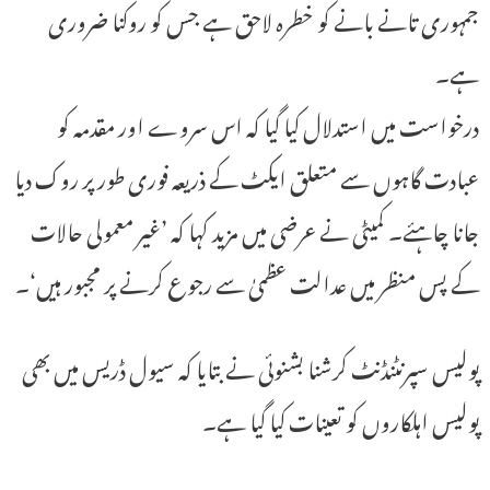
جمہوری تانے بانے کو خطرہ لاحق ہے جس کو روکنا ضروری
ہے۔
درخواست میں استدلال کیا گیا کہ اس سروے اور مقدمہ کو
عبادت گاہوں سے متعلق ایکٹ کے ذریعہ فوری طور پر روک دیا
جانا چاہئے۔ کمیٹی نے عرضی میں مزید کہا کہ ’غیر معمولی حالات
کے پس منظر میں عدالت عظمیٰ سے رجوع کرنے پر مجبور ہیں‘۔
پولیس سپرنٹنڈنٹ کرشنا بشنوئی نے بتایا کہ سیول ڈریس میں بھی
پولیس اہلکاروں کو تعینات کیا گیا ہے۔