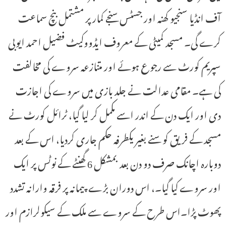
آف انڈیا سنجیو کھنہ اور جسٹس سنجے کمار پر مشتمل بنچ سماعت
کرے گی۔ مسجد کمیٹی کے معروف ایڈووکیٹ فضیل احمد ایوبی
سپریم کورٹ سے رجوع ہوئے اور متنازعہ سروے کی مخالفت
کی ہے۔ مقامی عدالت نے جلد بازی میں سروے کی اجازت
دی اور ایک دن کے اندر اسے مکمل کر لیا گیا، ٹرائل کورٹ نے
مسجد کے فریق کو سنے بغیر یکطرفہ حکم جاری کردیا، اس کے بعد
دوبارہ اچانک صرف دو دن بعد بمشکل 6 گھنٹے کے نوٹس پر ایک
اور سروے کیا گیا۔، اس دوران بڑے پیمانہ پر فرقہ وارانہ تشدد
پھوٹ پڑا۔اس طرح کے سروے سے ملک کے سیکولرازم اور