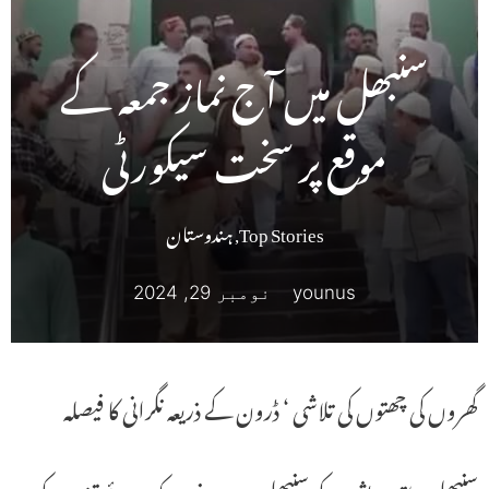
سنبھل میں آج نماز جمعہ کے
موقع پر سخت سیکورٹی
Top Stories
,
ہندوستان
younus
نومبر 29, 2024
گھروں کی چھتوں کی تلاشی ‘ ڈرون کے ذریعہ نگرانی کا فیصلہ