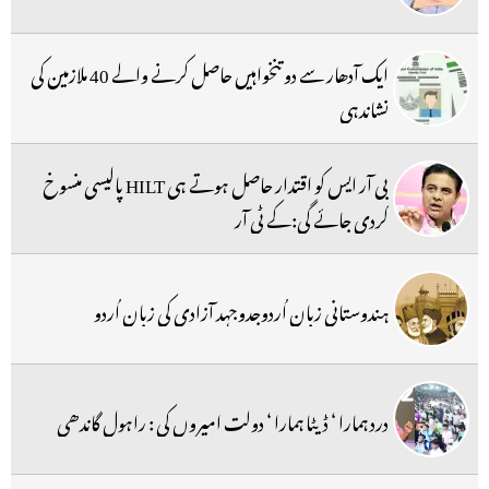
ایک آدھار سے دو تنخواہیں حاصل کرنے والے 40 ملازمین کی
نشاندہی
بی آر ایس کو اقتدار حاصل ہوتے ہی HILT پالیسی منسوخ
کردی جائے گی:کے ٹی آر
ہندوستانی زبان اُردوجدوجہد آزادی کی زبان اُردو
درد ہمارا ‘ ڈیٹا ہمارا ‘ دولت امیروں کی : راہول گاندھی