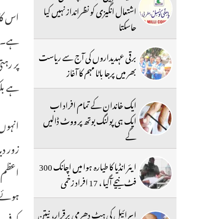
اشتعال انگیزی کو نظرانداز نہیں کیا
اس کا 
جاسکتا
ہے۔ وہ
برقی عہدیداروں کی آج سے ریاست
پر رہت
بھر میں پرجا باٹا مہم کا آغاز
ہے بلک
ایک خاندان کے تمام افراد اب
ایک ہی پولنگ بوتھ پر ووٹ ڈالیں
انہوں 
گے
زور دی
ایئر انڈیا کا طیارہ ہوا میں اچانک 300
اعظم 
فٹ نیچے آگیا ، 17 افراد زخمی
ہوئے، 
اسرائیل کی ہٹ دھرمی برقرار، نیتن
کو فرو