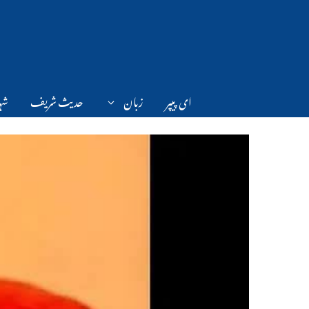
Ski
t
conten
ای پیپر
زبان
حدیث شریف
شہر