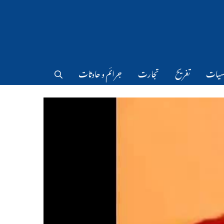
سیات
تفریح
تجارت
جرائم و حادثات