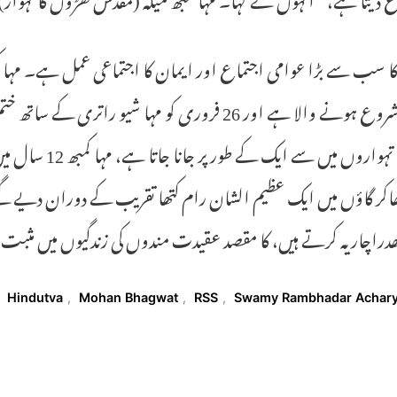
ساتھ شروع ہونے والا ہے اور 26 فروری کو مہا 
بڑے تہواروں میں
اکر گاؤں میں ایک عظیم الشان رام کتھا تقریب کے دوران دیے گئ
دراچاریہ کرتے ہیں، کا مقصد عقیدت مندوں کی زندگیوں میں مثبت 
T
Hindutva
,
Mohan Bhagwat
,
RSS
,
Swamy Rambhadar Achar