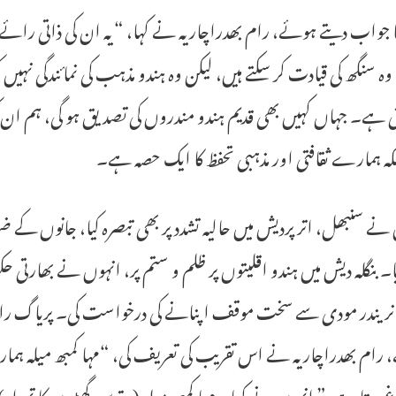
جواب دیتے ہوئے، رام بھدراچاریہ نے کہا، “یہ ان کی ذاتی رائے 
 سنگھ کی قیادت کر سکتے ہیں، لیکن وہ ہندو مذہب کی نمائندگی نہی
ی ہے۔ جہاں کہیں بھی قدیم ہندو مندروں کی تصدیق ہو گی، ہم ان کی
ہ ہمارے ثقافتی اور مذہبی تحفظ کا ایک حصہ ہے۔
نے سنبھل، اتر پردیش میں حالیہ تشدد پر بھی تبصرہ کیا، جانوں کے ضی
ا۔ بنگلہ دیش میں ہندو اقلیتوں پر ظلم و ستم پر، انہوں نے بھارتی 
نریندر مودی سے سخت موقف اپنانے کی درخواست کی۔ پریاگ راج م
رام بھدراچاریہ نے اس تقریب کی تعریف کی، “مہا کمبھ میلہ ہماری 
غ دیتا ہے،” انہوں نے کہا۔ مہا کمبھ میلہ (مقدس گھڑوں کا تہوار) 