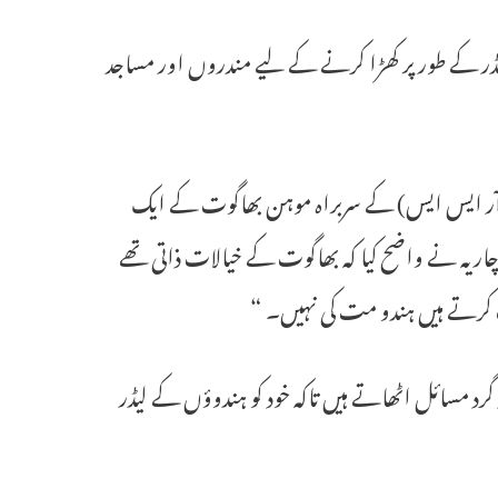
ڈر کے طور پر کھڑا کرنے کے لیے مندروں اور مساجد
 (آر ایس ایس) کے سربراہ موہن بھاگوت کے ایک
اریہ نے واضح کیا کہ بھاگوت کے خیالات ذاتی تھے
ت کرتے ہیں ہندو مت کی نہیں۔ “
رد مسائل اٹھاتے ہیں تاکہ خود کو ہندوؤں کے لیڈر