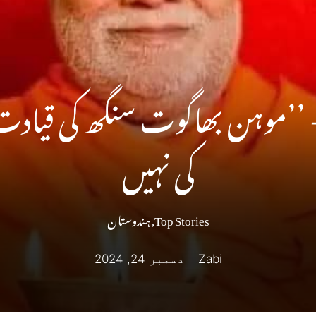
- ’’موہن بھاگوت سنگھ کی قیاد
کی نہیں
Top Stories
,
ہندوستان
Zabi
دسمبر 24, 2024