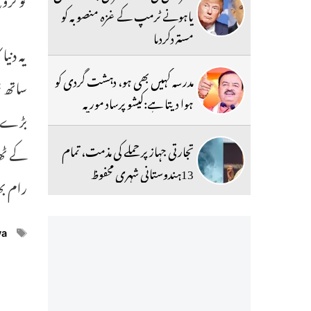
یاہونے ٹرمپ کے غزہ منصوبہ کو
مستردکردیا
مدرسہ کہیں بھی ہو، دہشت گردی کو
ہوا دیتا ہے:کیشو پرساد موریہ
تجارتی جہاز پر حملے کی مذمت، تمام
کے ٹھ
13ہندوستانی شہری محفوظ
رام بھ
ags
ya