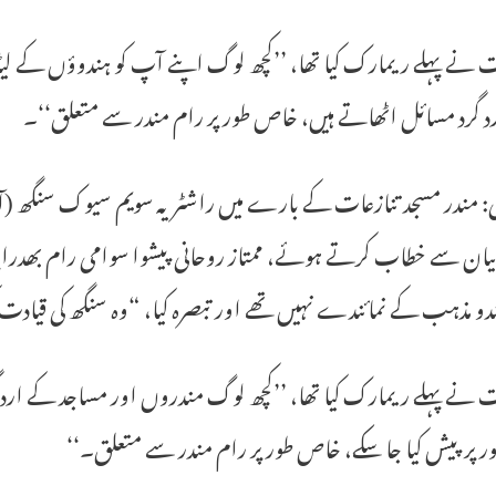
 نے پہلے ریمارک کیا تھا، ’’کچھ لوگ اپنے آپ کو ہندوؤں کے لی
د گرد مسائل اٹھاتے ہیں، خاص طور پر رام مندر سے متعلق‘‘۔
ہلی: مندر مسجد تنازعات کے بارے میں راشٹریہ سویم سیوک سنگھ
بیان سے خطاب کرتے ہوئے، ممتاز روحانی پیشوا سوامی رام بھدراچ
دو مذہب کے نمائندے نہیں تھے اور تبصرہ کیا، “وہ سنگھ کی قیاد
 نے پہلے ریمارک کیا تھا، ’’کچھ لوگ مندروں اور مساجد کے ارد گ
 پر پیش کیا جا سکے، خاص طور پر رام مندر سے متعلق۔‘‘