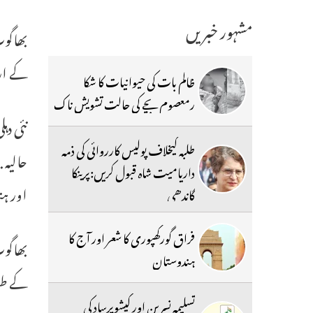
مشہور خبریں
بھاگوت
کے ار
ظالم بات کی حیوانیات کا شکا
رمعصوم بچے کی حالت تشویش ناک
نئی د
طلبہ کیخلاف پولیس کارروائی کی ذمہ
حالیہ 
داریامیت شاہ قبول کریں:پرینکا
اور ہن
گاندھی
فراق گورکھپوری کا شعر اور آج کا
بھاگوت
ہندوستان
کے طور
تسلیمہ نسرین اور کیشوپرساد کی