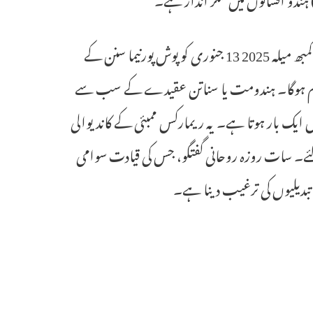
یہ دنیا کا سب سے بڑا عوامی اجتماع اور ایمان کا اجتماعی عمل ہے۔ مہا کمبھ میلہ 2025 13 جنوری کو پوش پورنیما سنن کے
شیو راتری کے ساتھ ختم ہوگا۔ ہندومت یا سناتن عقیدے کے سب سے
 سے ایک کے طور پر جانا جاتا ہے، مہا کمبھ 12 سال میں ایک بار ہوتا ہے۔ یہ ریمارکس ممبئی کے کاندیوالی
ے۔ سات روزہ روحانی گفتگو، جس کی قیادت سوامی
تبدیلیوں کی ترغیب دینا ہے۔