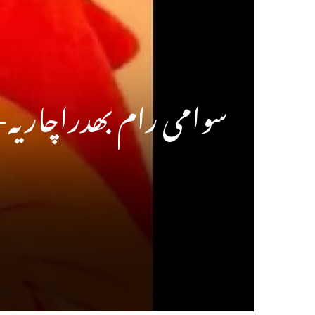
سوامی رام بھدراچاریہ