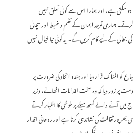
ہوسکتی ہے، اور ہمارا اس سے کوئی تعلق نہیں
ں کرتے۔ ہماری توجہ ایمان کے نظم و ضبط اور سچائی
 بحالی کے لیے کام کریں گے۔ یہ کوئی نیا خیال نہیں
اع کو المناک قرار دیا اور ہندو اتحاد کی ضرورت پر
حکومت پر زور دیا کہ وہ سخت اقدامات اٹھائے، وزیر
یں آنے والے کمبھ میلے پر خوشی کا اظہار کرتے
بھرپور ثقافت کی نشاندہی کرتا ہے اور روحانی اقدار
ہندو افسانوں میں لنگر انداز ہے۔