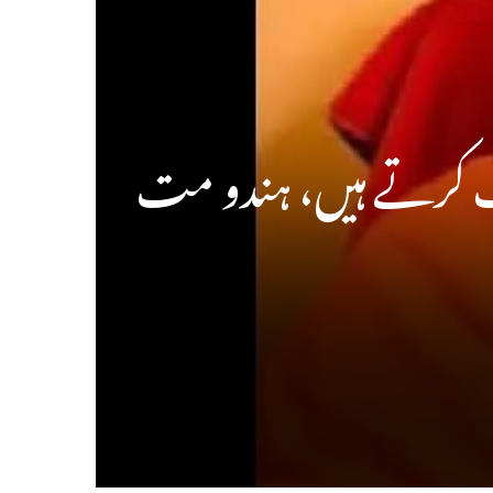
ت کرتے ہیں، ہندو مت