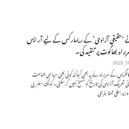
ے ‘حقیقی آزادی’ کے ریمارکس کے لیے آر ایس
براہ بھاگوت پر تنقید کی۔
انگریس کے سربراہ نے یہ بھی کہا کہ کوئی بھی سیاسی جماعت
ی تحریک آزادی کی تاریخ کو مسخ نہیں کرسکتی۔ کولکتہ: مغربی
وزیر اعلیٰ ممتا بنرجی