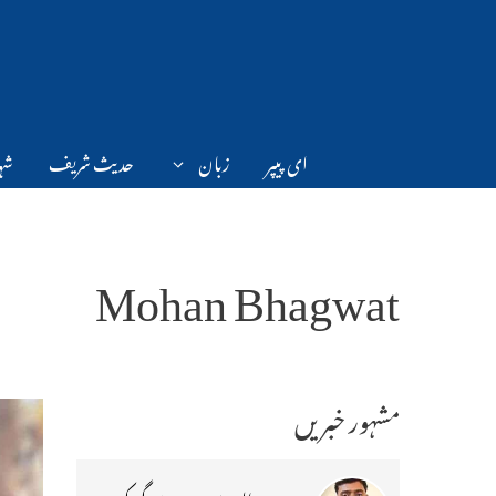
Ski
t
conten
ای پیپر
زبان
حدیث شریف
شہر
Mohan Bhagwat
مشہور خبریں