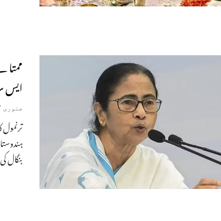
ممتا ن
ایس سر
جنوری 17, 2025
ترنمول ک
ہندوستان
بنگال کی 