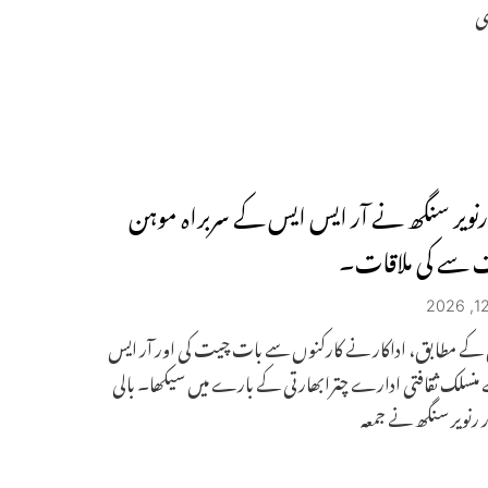
سی
 رنویر سنگھ نے آر ایس ایس کے سربراہ موہن
ت سے کی ملاقات۔
کے مطابق، اداکار نے کارکنوں سے بات چیت کی اور آر ایس
منسلک ثقافتی ادارے چترابھارتی کے بارے میں سیکھا۔ بالی
ر رنویر سنگھ نے جمعہ