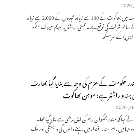
اس تقریب میں بھاگوت کے 100 سے زیادہ شہروں کے 2,000 سے زیادہ
ے ساتھ شرکت کی توقع ہے۔ ممبئی: راشٹریہ سویم سیوک سنگھ
 ایس) کے سرسنگھ
در حکومت کے عزم کی وجہ سے بنایا گیا بھارت
ی ہندو راشٹر ہے: موہن بھاگوت
ے کہا کہ مندر بھگوان رام کی اپنی مرضی سے بنایا گیا تھا۔
یودھیا میں رام مندر اقتدار میں رہنے والوں کی وابستگی اور ملک