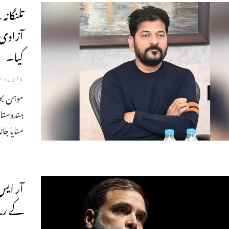
تلنگان
آزادی’
کیا۔
جنوری 16, 2025
موہن بھا
ہندوستان
منایا جان
آر ایس
کے ریم