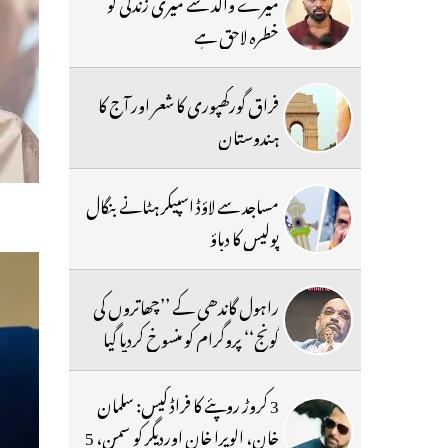
میرے والد سے میری زندگی کو
خطرہ لاحق ہے
فراق گورکھپوری کا شعر اور آج کا
ہندوستان
مساجد سے لاؤڈ اسپیکر ہٹانے بنگال
پولیس کا دباؤ
راہول گاندھی کے ’’چھاتروں کی
گونج‘‘ پروگرام کو منسوخ کردیا گیا
3 کروڑ روپئے کا فراڈ کیس: سلمان
خان، الویرا خان اوردیگر کو سمن، 5