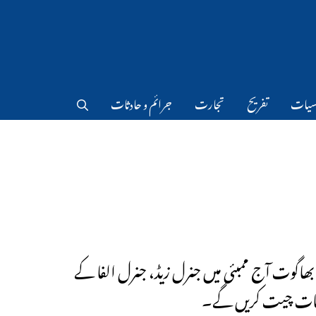
سیات
تفریح
تجارت
جرائم و حادثات
ھاگوت آج ممبئی میں جنرل زیڈ، جنرل الفا کے
بات چیت کریں گے۔