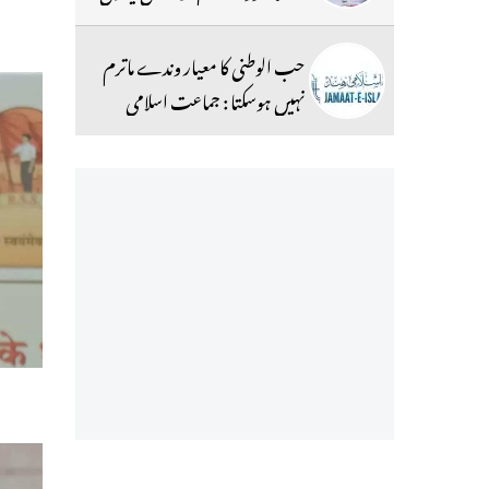
حب الوطنی کا معیار وندے ماترم
نہیں ہوسکتا : جماعت اسلامی