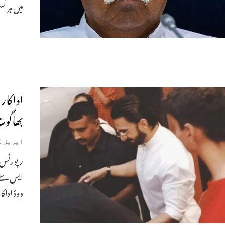
میں ہر ک
اداکار
بھاگو
اپریل 12, 2026
رپورٹس 
ایس سے 
ووڈ اداکا