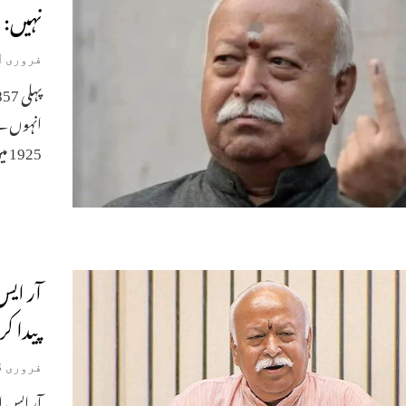
نہیں: 
فروری 21, 2026
انہوں نے
1925 میں آر
آر ایس
پیدا ک
فروری 18, 2026
آر ایس ا