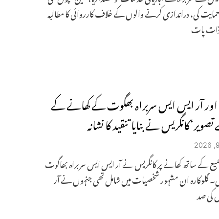
 حمایت کی، دراندازی کرنے والوں کے خلاف کارروائی کا مطالبہ
 ذات پات
اور آر ایس ایس سربراہ بھگوت کے کھانے کے
تصویر‘کانگریس نے بنایا تنقید کا نشانہ
یع کے ساتھ کھانے پر کانگریس نے آر ایس ایس سربراہ بھاگوت
 کی۔ گلوکارہ ان مشہور شخصیات میں شامل تھی جنہوں نے آر
 کی صد