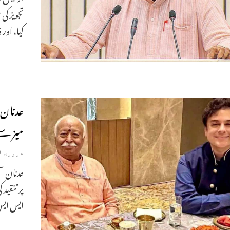
تجویز کی
کیا، اور
عدنان 
میز سے 
فروری 9, 2026
عدنان سم
پر تنقید
ایس ایس