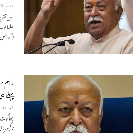
اگست 6, 2026
طلباء ک
(آر ایس
رام من
پہلے ہ
اپریل 28, 2026
بھاگوت ن
ناگپور: ا