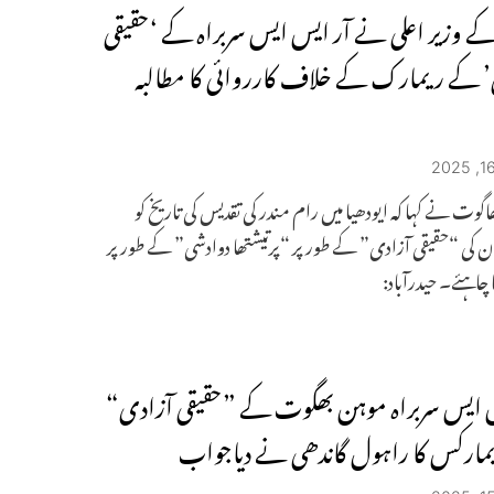
ہ کے وزیر اعلی نے آر ایس ایس سربراہ کے ‘حقیقی
 کے ریمارک کے خلاف کارروائی کا مطالبہ
گوت نے کہا کہ ایودھیا میں رام مندر کی تقدیس کی تاریخ کو
 کی “حقیقی آزادی” کے طور پر “پرتیشتھا دوادشی” کے طور پر
ا چاہئے۔ حیدرآباد:
 ایس سربراہ موہن بھگوت کے ”حقیقی آزادی“
ارکس کا راہول گاندھی نے دیاجواب