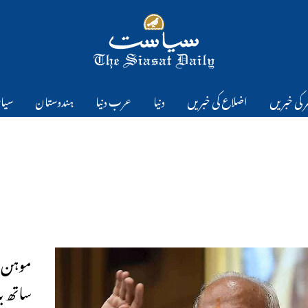
 کی خبریں
اضلاع کی خبریں
دنیا
عرب دنیا
ہندوستان
سیا
موہن ب
ساتھ 