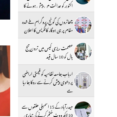
اکتوبر کو عدالت میں پیش ہونے کا
حکم
چھاتروں کی گونج،پروگرام طے شدہ
مقام پر ہی ہوگا، کانگریس کا اعلان
عصمت ریزی کیس میں ترون تیج
پال کو 10 سال قید
ارباب جامعہ نظامیہ کو قیمتی اراضی
پر دعوی پیش کرنے سے روکا جا رہا
ہے
حیدرآباد کے 15 اسمبلی حلقوں سے
10 لاکھ ووٹ ختم کرنے کی تیاری