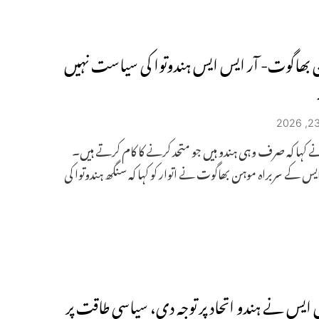
بھاگوت- آر ایس ایس ہندوتوا کی سیاست نہیں
 کہا کہ صرف وہی ہندو ہیں جو متحد کرنے کا کام کرتے ہیں۔
یس کے سربراہ موہن بھاگوت نے اتوار کو کہا کہ سنگھ ہندوتوا کی
 ایس نے ہندو اتحاد پر توجہ دی، سیاسی طاقت پر