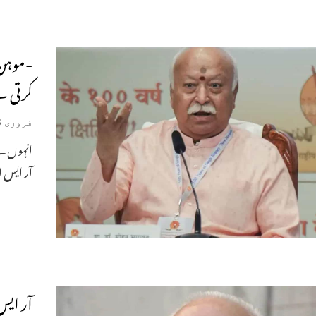
-موہن 
کرتی ۔
فروری 23, 2026
انہوں نے
آر ایس ا
آر ایس