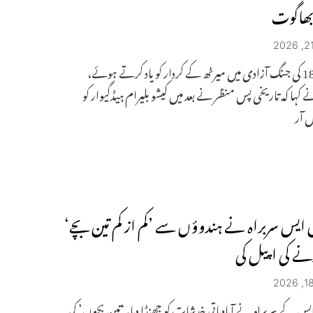
بھاگوت
پہلی 1857 کی جنگ آزادی میں میرٹھ کے کردار کو یاد کرتے ہوئے،
 کہا کہ تاریخی پس منظر نے بعد میں کیشو بلیرام ہیڈگیوار کو
 ایس سربراہ نے ہندوؤں سے ’کم از کم تین بچے‘
رنے کی اپیل کی
یس کے سربراہ نے آبادیاتی خدشات کو جھنڈا دیا، ‘تین بچوں’ کی