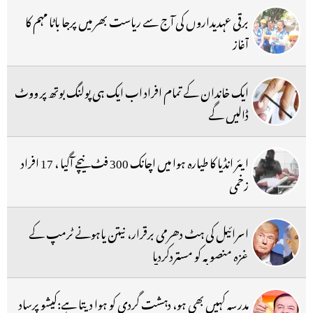
برقی عہدیداروں کی آج سے ریاست بھر میں پرجا باٹا مہم کا
آغاز
ایک خاندان کے تمام افراد اب ایک ہی پولنگ بوتھ پر ووٹ
ڈالیں گے
ایئر انڈیا کا طیارہ ہوا میں اچانک 300 فٹ نیچے آگیا ، 17 افراد
زخمی
اسرائیل کی ہٹ دھرمی برقرار، نیتن یاہونے ٹرمپ کے
غزہ منصوبہ کو مستردکردیا
مدرسہ کہیں بھی ہو، دہشت گردی کو ہوا دیتا ہے:کیشو پرساد