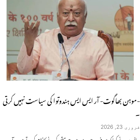
-موہن بھاگوت- آر ایس ایس ہندوتوا کی سیاست نہیں کرتی
۔
فروری 23, 2026
انہوں نے کہا کہ صرف وہی ہندو ہیں جو متحد کرنے کا کام کرتے ہیں۔ آر