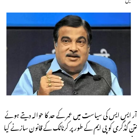
آر ایس ایس کی سیاست میں عمر کے حد کا حوالہ دیتے ہوئے
نتن گڈگری کو پی ایم کے طور پر کرناٹک کے قانون سازنے کیا