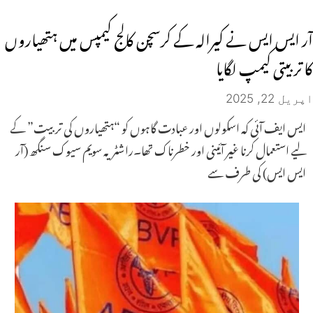
آر ایس ایس نے کیرالہ کے کرسچن کالج کیمپس میں ہتھیاروں
کا تربیتی کیمپ لگایا
اپریل 22, 2025
ایس ایف آئی کہ اسکولوں اور عبادت گاہوں کو “ہتھیاروں کی تربیت” کے
لیے استعمال کرنا غیر آئینی اور خطرناک تھا۔راشٹریہ سویم سیوک سنگھ (آر
ایس ایس) کی طرف سے