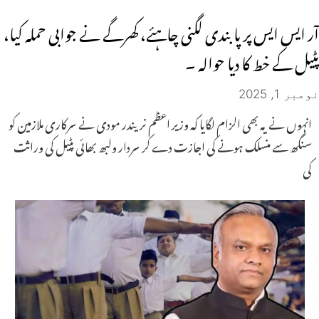
آر ایس ایس پر پابندی لگنی چاہئے، کھرگے نے جوابی حملہ کیا،
پٹیل کے خط کا دیا حوالہ ۔
نومبر 1, 2025
انہوں نے یہ بھی الزام لگایا کہ وزیر اعظم نریندر مودی نے سرکاری ملازمین کو
سنگھ سے منسلک ہونے کی اجازت دے کر سردار ولبھ بھائی پٹیل کی وراثت
کی