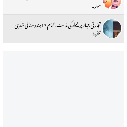
موریہ
تجارتی جہاز پر حملے کی مذمت، تمام 13ہندوستانی شہری
محفوظ