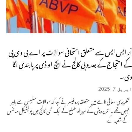
آر ایس ایس سے متعلق امتحانی سوالات پر اے بی وی پی
کے احتجاج کے بعد یوپی کالج نے ایچ او ڈی پر پابندی لگا
دی۔
اپریل 7, 2025
تحریری معافی نامے میں متعلقہ پروفیسر نے کہا کہ سوالات سلیبس سے باہر
نہیں تھے۔ اتر پردیش کے میرٹھ ضلع کے ایک نجی کالج میں پولیٹیکل سائنس
کے شعبہ کے