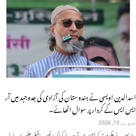
اسدالدین اویسی نے ہندوستان کی آزادی کی جدوجہد میں آر
ایس ایس کے کردار پر سوال اٹھائے۔
جنوری 13, 2026
اویسی نے حکومت کو نشانہ بناتے ہوئے کہا کہ پولیس، انٹیلی جنس اور بارڈر