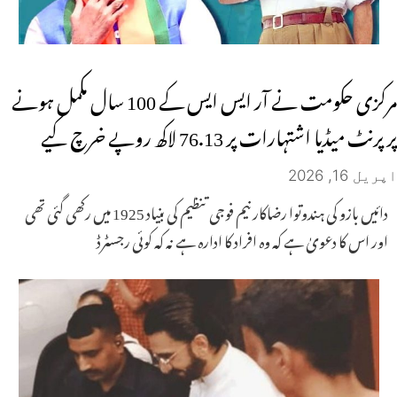
مرکزی حکومت نے آر ایس ایس کے 100 سال مکمل ہونے
پر پرنٹ میڈیا اشتہارات پر 76.13 لاکھ روپے خرچ کیے
اپریل 16, 2026
دائیں بازو کی ہندوتوا رضاکار نیم فوجی تنظیم کی بنیاد 1925 میں رکھی گئی تھی
اور اس کا دعویٰ ہے کہ وہ افراد کا ادارہ ہے نہ کہ کوئی رجسٹرڈ