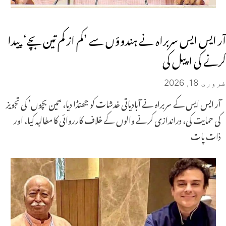
آر ایس ایس سربراہ نے ہندوؤں سے ’کم از کم تین بچے‘ پیدا
کرنے کی اپیل کی
فروری 18, 2026
آر ایس ایس کے سربراہ نے آبادیاتی خدشات کو جھنڈا دیا، ‘تین بچوں’ کی تجویز
کی حمایت کی، دراندازی کرنے والوں کے خلاف کارروائی کا مطالبہ کیا، اور
ذات پات