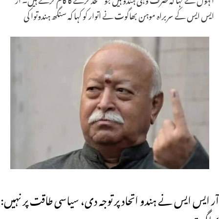
ایس ایس کے سربراہ موہن بھاگوت نے اتوار کو کہا کہ سنگھ ہندوتوا کی
آر ایس ایس نے ہندو اتحاد پر توجہ دی، سیاسی طاقت پر نہیں:
بھاگوت