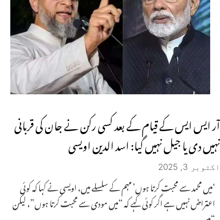
آر ایس ایس کے قیام کے بعد کسی رکن نے جان کی قربانی
نہیں دی یا جیل نہیں گیا: اسد الدین اویسی
اکتوبر 3, 2025
‘میں محمد سے محبت کرتا ہوں’ مہم کے سلسلے میں، اویسی نے کہا کہ کوئی
اعتراض نہیں ہے اگر کوئی کہے کہ “میں مودی سے محبت کرتا ہوں”، لیکن
“میں