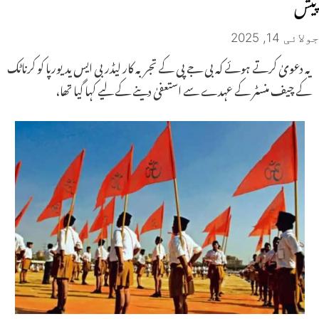
پیش
جولائی 14, 2025
یہ دعویٰ کرتے ہوئے کہ بی جے پی کے تجربہ کار لیڈر بی ایس یدیورپا کو کرناٹک
کے چیف منسٹر کے عہدے سے استعفیٰ دینے کے لیے کہا گیا تھا،