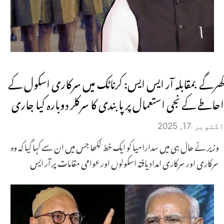
کھرگے بمقابلہ آر ایس ایس: کرناٹک میں سرکاری اسکول کے
احاطے کے نجی استعمال پر پابندی کا سرکلر دوبارہ کیا جاری
اکتوبر 17, 2025
وزیر نے حال ہی میں سدارامیا کو ایک خط لکھا جس میں ان سے کہا گیا کہ وہ
سرکاری اور سرکاری امداد یافتہ اسکولوں اور عوامی مقامات پر آر ایس