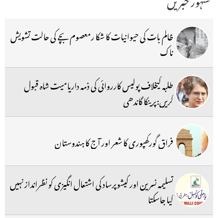
ظالم بات کی حیوانیات کا شکا رمعصوم بچے کی حالت تشویش
ناک
طلبہ کیخلاف پولیس کارروائی کی ذمہ داریامیت شاہ قبول
کریں:پرینکا گاندھی
فراق گورکھپوری کا شعر اور آج کا ہندوستان
تسلیمہ نسرین اور کیشوپرساد کی اشتعال انگیزی کو نظرانداز نہیں
کیا جاسکتا