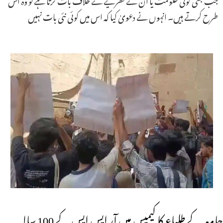
طرح کرتے ہیں۔ انہوں نے دعویٰ کیا کہ اس میں کوئی نئی بات نہیں
جامعہ کے طلباء کا کیمپس میں آر ایس ایس کے 100 سالہ