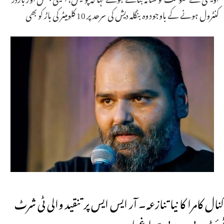
کنٹرول ہونے کے باوجود وہ بنگلہ دیش کی سرحد پر 10 کلومیٹر کی باڑ کو بھی
کنال کامرا کا نیا تنازعہ۔ آر ایس ایس پر تنقید والی ٹی شرٹ
ٹوئٹ۔بی جے پی چراغ پا