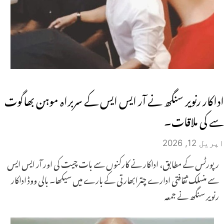
اداکار رنویر سنگھ نے آر ایس ایس کے سربراہ موہن بھاگوت
سے کی ملاقات۔
اپریل 12, 2026
رپورٹس کے مطابق، اداکار نے کارکنوں سے بات چیت کی اور آر ایس ایس
سے منسلک ثقافتی ادارے چترابھارتی کے بارے میں سیکھا۔ بالی ووڈ اداکار
رنویر سنگھ نے جمعہ