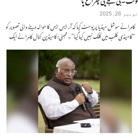
نومبر 26, 2025
کامرا نے سوشل میڈیا پر پوسٹ کیا کہ آر ایس ایس کا حوالہ دینے والی تصویر کو
“کامیڈی کلب میں کلک نہیں کیا گیا”۔ ممبئی: کامیڈین کنال کامرا نے ایک