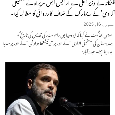
تلنگانہ کے وزیر اعلی نے آر ایس ایس سربراہ کے ‘حقیقی
آزادی’ کے ریمارک کے خلاف کارروائی کا مطالبہ کیا۔
جنوری 16, 2025
موہن بھاگوت نے کہا کہ ایودھیا میں رام مندر کی تقدیس کی تاریخ کو
ہندوستان کی “حقیقی آزادی” کے طور پر “پرتیشتھا دوادشی” کے طور پر منایا
جانا چاہئے۔ حیدرآباد: