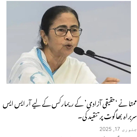
ممتا نے ‘حقیقی آزادی’ کے ریمارکس کے لیے آر ایس ایس
سربراہ بھاگوت پر تنقید کی۔
جنوری 17, 2025