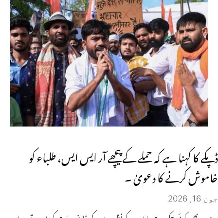
ڈپکے کا کہنا ہے کہ حملے کے پیچھے آر ایس ایس، طلباء کو
خاموش کرنے کا دعویٰ ۔
جون 16, 2026
جب بھی کوئی حکومت یا ان کے نظریے کے خلاف بات کرتا ہے تو وہ اس