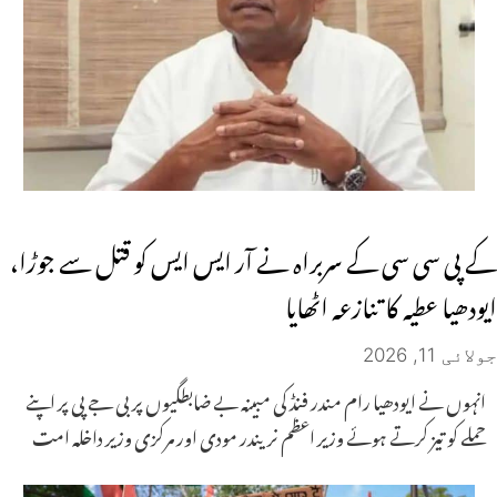
کے پی سی سی کے سربراہ نے آر ایس ایس کو قتل سے جوڑا،
ایودھیا عطیہ کا تنازعہ اٹھایا
جولائی 11, 2026
انہوں نے ایودھیا رام مندر فنڈ کی مبینہ بے ضابطگیوں پر بی جے پی پر اپنے
حملے کو تیز کرتے ہوئے وزیر اعظم نریندر مودی اور مرکزی وزیر داخلہ امت