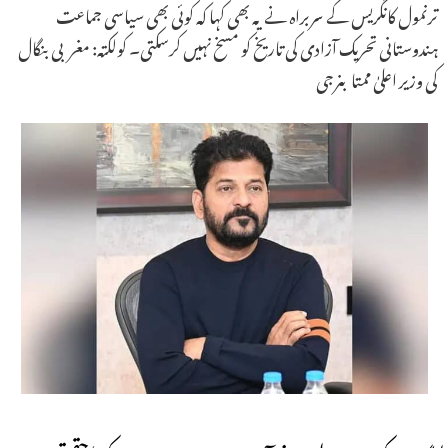
ترنمول کانگریس کے سربراہ نے یہ بھی کہا کہ کوئی بھی سیاسی جماعت
ہندوستانی تحریک آزادی کی تاریخ کو مسخ نہیں کرسکتی۔ کولکتہ: مغربی بنگال
کی وزیر اعلیٰ ممتا بنرجی