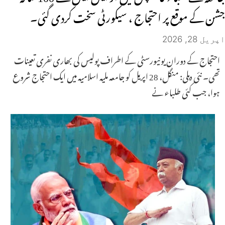
جشن کے موقع پر احتجاج ، سیکورٹی سخت کردی گئی۔
اپریل 28, 2026
احتجاج کے دوران یونیورسٹی کے اطراف پولیس کی بھاری نفری تعینات
تھی۔ نئی دہلی: منگل، 28 اپریل کو جامعہ ملیہ اسلامیہ میں ایک احتجاج شروع
ہوا، جب کئی طلباء نے