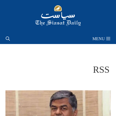
Skip
to
content
MENU
RSS