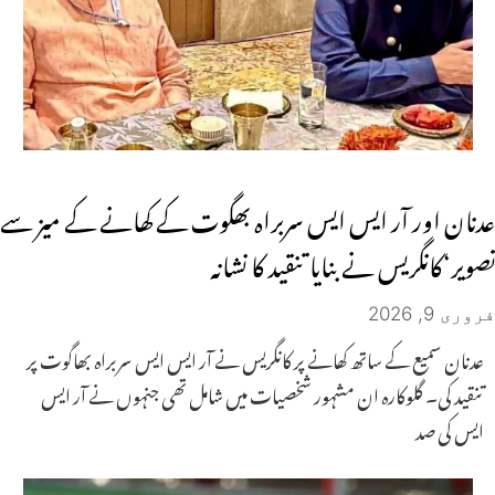
عدنان اور آر ایس ایس سربراہ بھگوت کے کھانے کے میز سے
تصویر‘کانگریس نے بنایا تنقید کا نشانہ
فروری 9, 2026
عدنان سمیع کے ساتھ کھانے پر کانگریس نے آر ایس ایس سربراہ بھاگوت پر
تنقید کی۔ گلوکارہ ان مشہور شخصیات میں شامل تھی جنہوں نے آر ایس
ایس کی صد