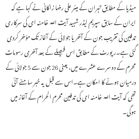
میڈیا کے مطابق تہران کے میئر علی رضا زاکانی نے کہا ہے کہ
ایران کے سابق سپریم لیڈر شہید آیت اللہ خامنہ ای کی سرکاری
تدفین کی تقریب جون کے آخر یا جولائی کے آغاز تک مؤخر کردی
گئی ہے۔رپورٹ کے مطابق اس فیصلے کے بعد آخری رسومات
محرم کے دوسرے عشرے میں، یعنی 26 جون سے 5 جولائی کے
درمیان ہونے کا امکان ہے۔اس سے قبل یہ خبر سامنے آئی
تھی کہ آیت اللہ خامنہ ای کی تدفین محرم الحرام کے آغاز میں
ہوگی۔