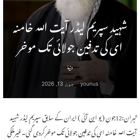
شہید سپریم لیڈر آیت اللہ خامنہ
ای کی تدفین جولائی تک موخر
دنیا
younus
جون 13, 2026
تہران:12جون ( یو این آئی ) ایران کے سابق سپریم لیڈر شہید
آیت اللہ خامنہ ای کی تدفین جولائی تک موخرکردی گئی۔غیرملکی