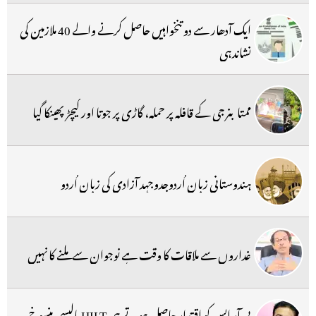
ایک آدھار سے دو تنخواہیں حاصل کرنے والے 40 ملازمین کی
نشاندہی
ممتا بنرجی کے قافلہ پر حملہ، گاڑی پر جوتا اور کیچڑ پھینکا گیا
ہندوستانی زبان اُردوجدوجہد آزادی کی زبان اُردو
غداروں سے ملاقات کا وقت ہے نوجوان سے ملنے کا نہیں
بی آر ایس کو اقتدار حاصل ہوتے ہی HILT پالیسی منسوخ