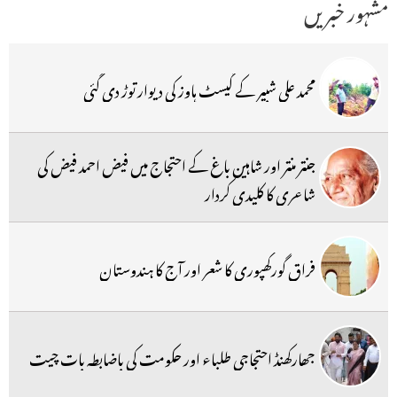
مشہور خبریں
محمد علی شبیر کے گیسٹ ہاوز کی دیوار توڑ دی گئی
جنتر منتر اور شاہین باغ کے احتجاج میں فیض احمد فیض کی
شاعری کا کلیدی کردار
فراق گورکھپوری کا شعر اور آج کا ہندوستان
جھارکھنڈ احتجاجی طلباء اور حکومت کی باضابطہ بات چیت