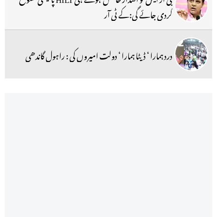
کردی جائے گی:کے ٹی آر
درد ہمارا ‘ ڈیٹا ہمارا ‘ دولت امیروں کی : راہول گاندھی