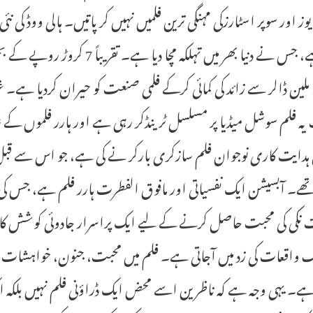
وز اور سوپر اسٹارزکی مہنگی ترین فلمیں نہیں کر پاتیں۔ ہالی ووڈ کی ن
آئی ہے، جس نے دنیا بھر میں تہل
پر100 ملین ڈالر سے زائد کی کمائی کرکے فلمی صنعت کو حیران کردیا ہ
ہ فلم سوشل میڈیا پر مسلسل ٹرینڈکر رہی ہے اور ہارر فلموں کے
 ہدایت کاری نوجوان فلم سازکری بارکر نے کی ہے، جو اس سے قبل 
تھے۔ آبسیشن ایک نفسیاتی اور مافوق الفطرت ہارر فلم ہے، جس کی 
نکی کی محبت حاصل کرنے کے لیے ایک پراسرار جادوئی کوشش کا سہ
 واقعات کی زد میں آجاتی ہے۔ فلم میں محبت، جنون، خواہشات ا
ا ہے۔ یہی وجہ ہے کہ ناظرین اسے محض ایک ڈراؤنی فلم نہیں بلکہ