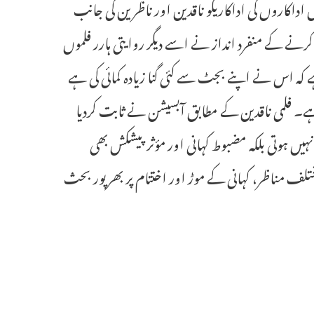
 اداکاروں کی اداکاریکو ناقدین اور ناظرین کی جانب
کرنے کے منفرد انداز نے اسے دیگر روایتی ہارر فلموں
ہے کہ اس نے اپنے بجٹ سے کئی گنا زیادہ کمائی کی ہے
ہی ہے۔ فلمی ناقدین کے مطابق آبسیشن نے ثابت کردیا
ہوتی بلکہ مضبوط کہانی اور مؤثر پیشکش بھی
تلف مناظر، کہانی کے موڑ اور اختتام پر بھرپور بحث