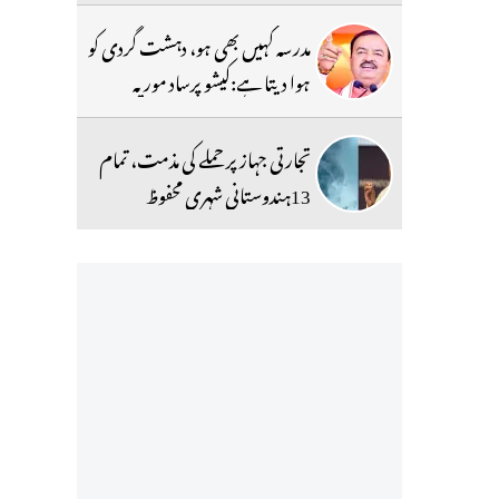
مدرسہ کہیں بھی ہو، دہشت گردی کو
ہوا دیتا ہے:کیشو پرساد موریہ
تجارتی جہاز پر حملے کی مذمت، تمام
13ہندوستانی شہری محفوظ