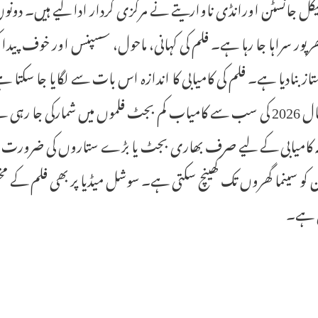
ئیکل جانسٹن اورانڈی ناواریتے نے مرکزی کردار ادا کیے ہیں۔ دونوں
پور سراہا جا رہا ہے۔ فلم کی کہانی، ماحول، سسپنس اور خوف پیدا 
از بنادیا ہے۔ فلم کی کامیابی کا اندازہ اس بات سے لگایا جا سکتا 
اور سال 2026 کی سب سے کامیاب کم بجٹ فلموں میں شمارکی جا ر
 کامیابی کے لیے صرف بھاری بجٹ یا بڑے ستاروں کی ضرورت نہیں 
 کو سینما گھروں تک کھینچ سکتی ہے۔ سوشل میڈیا پر بھی فلم کے مخ
 ہے۔