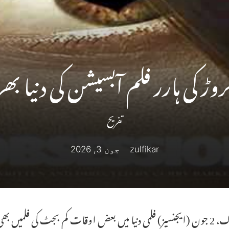
تفریح
zulfikar
جون 3, 2026
نیویارک، 2 جون (ایجنسیز) فلمی دنیا میں بعض اوقات کم بجٹ کی فلم