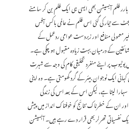
ئی ہارر فلم آبسیشن بھی ایسی ہی ایک فلم بن کر سامنے
کہ مچا دیا ہے۔ تقریباً 7 کروڑ روپے کے بجٹ سے تیار کی گئی اس فلم نے عالمی باکس آفس
ے۔ غیر معمولی منافع اور زبردست عوامی ردعمل کے
 شائقین کے درمیان بہت زیادہ مقبول ہو چکی ہے۔
یوٹیوب پر اپنے منفرد تخلیقی کام کی وجہ سے شہرت
کہانی ایک نوجوان بیئر کے گرد گھومتی ہے۔ وہ اپنی
ارا لیتا ہے، لیکن اس کے بعد اس کی زندگی
ور ان کے خطرناک نتائج کو خوفناک انداز میں پیش
 ایک نفسیاتی تھرلر بھی قرار دے رہے ہیں۔ آبسیشن