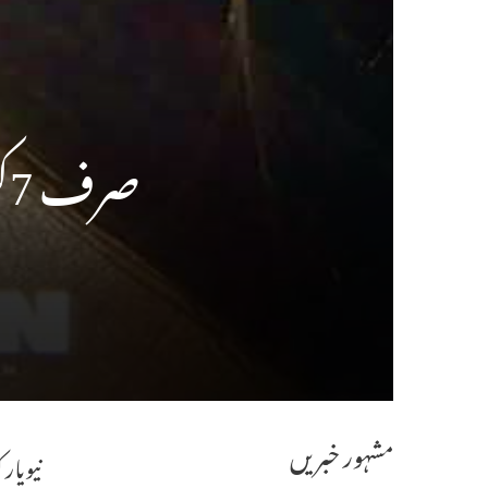
صرف 7کروڑ کی ہارر فلم آبسیشن کی دنیا بھر میںدھوم
مشہور خبریں