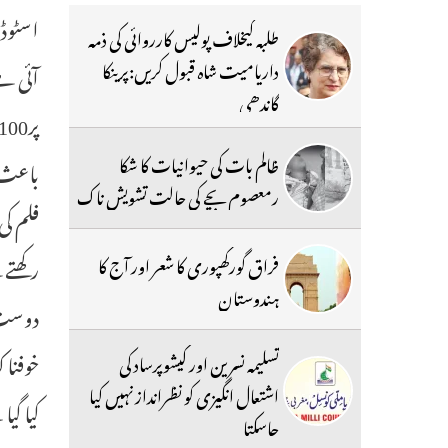
اسٹوڈی
طلبہ کیخلاف پولیس کارروائی کی ذمہ
داریامیت شاہ قبول کریں:پرینکا
گاندھی
ظالم بات کی حیوانیات کا شکا
باعث ی
رمعصوم بچے کی حالت تشویش ناک
فلم کی
رکھتے 
فراق گورکھپوری کا شعر اور آج کا
ہندوستان
دوست 
خوفناک
تسلیمہ نسرین اور کیشوپرساد کی
اشتعال انگیزی کو نظرانداز نہیں کیا
کیا گی
جاسکتا