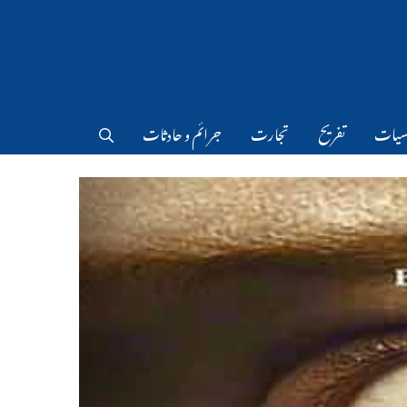
سیات
تفریح
تجارت
جرائم و حادثات