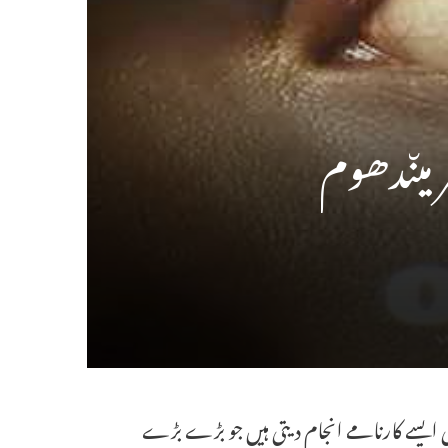
یں بھی ایسے کارنامے انجام دیتی ہیں جو بڑے بڑے