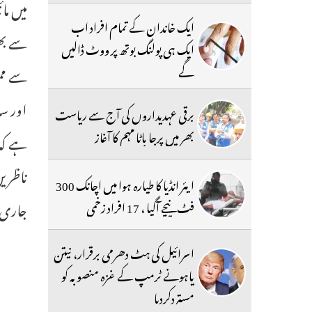
میں ما
ایک خاندان کے تمام افراد اب
سے بھر
ایک ہی پولنگ بوتھ پر ووٹ ڈالیں
گے
سے ممت
برقی عہدیداروں کی آج سے ریاست
بھر میں پرجا باٹا مہم کا آغاز
ہے کہ
ناظرین
ایئر انڈیا کا طیارہ ہوا میں اچانک 300
جاری
فٹ نیچے آگیا ، 17 افراد زخمی
اسرائیل کی ہٹ دھرمی برقرار، نیتن
یاہونے ٹرمپ کے غزہ منصوبہ کو
مستردکردیا