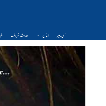
Ski
t
conten
ای پیپر
زبان
حدیث شریف
شہر