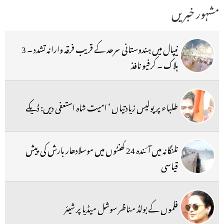
مشہور خبریں
نیپال میں ہندوستانی سرحد کے قریب فرقہ وارانہ تشدد ۔ 3
ہلاک ۔ کرفیو نافذ
طلباء پر پولیس زیادتیاں ‘ امیت شاہ استعفی دیں: ڈپکے
تلنگانہ میں آئندہ 24 گھنٹوں میں موسلادھار بارش کی پیش
قیاسی
فلموں کے بولڈ مناظر سوشل میڈیا پر شیئر