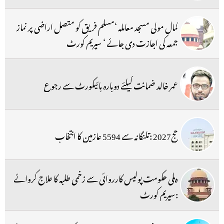
کمال مولی مسجد معاملہ ‘مسلم فریق کو متصل اراضی پر نماز
جمعہ کی اجازت دی جائے ‘ سپریم کورٹ
عمر خالد ضمانت کیلئے دوبارہ ہائیکورٹ سے رجوع
حج2027 :تلنگانہ سے 5594 عازمین کا انتخاب
دہلی حکومت پولیس کارروائی سے زخمی طلبہ کا علاج کروائے
:سپریم کورٹ