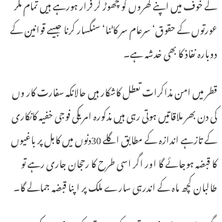
کے خوف میں اپنے گھروں کو چھوڑ کر فرار ہورہے ہیں تمام مگر
عورتوں کے حقوق‘ سرعام سر کاٹنا‘ سنگسار کرنا جیسے قوانین کے
دوبارہ نفاذ کا بھی خدشہ ہے۔
قطر میں امن مذاکرات تعطل کاشکار ہیں حالانکہ سفارت کار وں
کی دن بھر ملاقاتیں ہوتی رہی ہیں مذکورہ امریکی فوجی خفیہ کانکاری
کے تازہے اندازہ کے مطابق اگلے 30دنوں میں کابل پر باغیوں
کا قبضہ ہوجائے گا اور اگر اسی طرح کا رحجان جاری رہے تو
طالبان کچھ ماہ کے اندرہی سارے ملک پر اپنا قبضہ جمالے گا۔