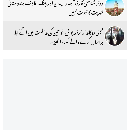
ووٹر شناختی کارڈ ، آدھار ، پیان اور بینک اکاؤنٹ ہندوستانی
شہریت کا ثبوت نہیں
ممبئی دوکاندار‘برقعہ پوش خواتین کی مدافعت میں آگے آیا،
ہراساں کرنے والے کو مارا تھپڑ ۔