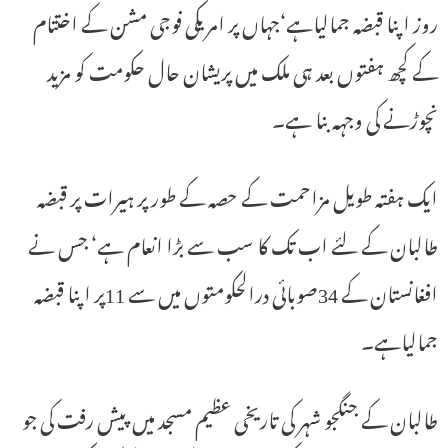
روز اپنا قبضہ جمالیاہے‘جہاں پر امریکی فوجی مشن کے اختتام
کے کچھ ہفتوں بعد ہی ملک میں پریشان حال حکومت کو مزید
نچوڑنے کی وجہہ بنا ہے۔
ایک ہفتہ طویل مزاحمت کے حصہ کے طور پر ہیرات پر قبضہ
طالبان کے لئے اب تک کا سب سے بڑا انعام ہے‘ جس نے
افغانستان کے 34صوبائی درالحکومتوں میں سے 11پر اپنا قبضہ
جمالیاہے۔
طالبان کے جنگجو شہر کی تاریخی عظیم مسجد میں پیش رفت کی جو