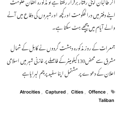
اگر طالبان اپنی رفتار برقرار رکھتا ہے تو مذکورہ افغان حکومت
اپنے دفتر میں درالحکومت اورکچھ اورشہروں کی دفاع میں آنے
والے آیام میں پیچھے ہٹ سکتا ہے۔
جمعرات کے روز مذکورہ دہشت گردوں نے کابل کے شمال
مشرق سے محض130کیلومیٹر کے فاصلے پر غازنی شہر میں اسلامی
اعلان کے دعوے پر مشتمل اپنا سفید پرچم لہرایاہے
Tags
Atrocities
,
Captured
,
Cities
,
Offence
,
Taliban