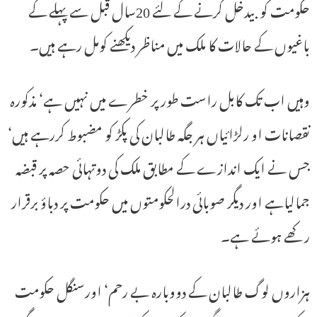
حکومت کو بیدخل کرنے کے لئے 20سال قبل سے پہلے کے
باغیوں کے حالات کا ملک میں مناظر دیکھنے کومل رہے ہیں۔
وہیں اب تک کابل راست طور پر خطرے میں نہیں ہے‘ مذکورہ
نقصانات او رلڑائیاں ہر جگہ طالبان کی پکڑ کو مضبوط کررہے ہیں‘
جس نے ایک اندازے کے مطابق ملک کی دوتہائی حصہ پر قبضہ
جمالیاہے اور دیگر صوبائی درالحکومتوں میں حکومت پر دباؤ برقرار
رکھے ہوئے ہے۔
ہزاروں لوگ طالبان کے دووبارہ بے رحم‘ اورسنگل حکومت