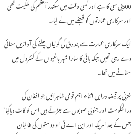
500بی سی کا ہے اور کسی وقت میں سکندر آعظم کی ملکیت تھی
اور سرکاری عمارتوں کو قبضے میں لے لیا۔
ایک سرکاری عمارت سے بندوق کی گولیاں چلنے کی آوازیں سنائی
دے رہی تھیں جبکہ باقی کا سارا شہر باغیو ں کے کنٹرول میں
سناٹے میں تھا۔
غزنی پر قبضہ درایں اثناء اہم قومی شاہرائیں جو افغان کی
درالحکومت اور جنوبی صوبوں سے جڑتے ہیں اس کو کاٹ دیاگیا‘
جس کے بعد امریکہ اور این اے ٹی او دوستوں کی طالبان