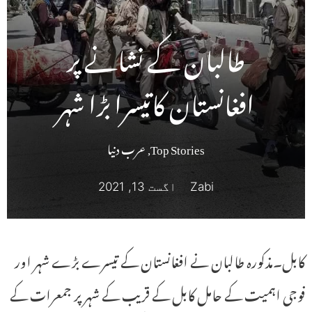
طالبان کے نشانے پر
افغانستان کاتیسرا بڑا شہر
Top Stories
,
عرب دنیا
Zabi
اگست 13, 2021
کابل۔مذکورہ طالبان نے افغانستان کے تیسرے بڑے شہر اور
فوجی اہمیت کے حامل کابل کے قریب کے شہر پر جمعرات کے