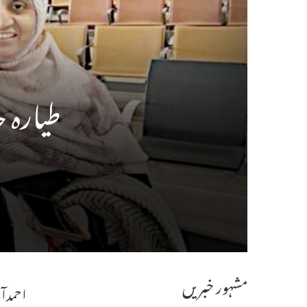
طیارہ حادثہ میں 26
مشہور خبریں