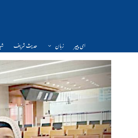
Ski
t
conten
ای پیپر
زبان
حدیث شریف
شہر