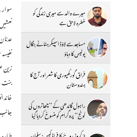
میرے والد سے میری زندگی کو
نعشیں 
خطرہ لاحق ہے
عدنان،
مساجد سے لاؤڈ اسپیکر ہٹانے بنگال
نفیسہ 
پولیس کا دباؤ
زین عل
فراق گورکھپوری کا شعر اور آج کا
بنت را
ہندوستان
خاندان
راہول گاندھی کے ’’چھاتروں کی
جانب س
گونج‘‘ پروگرام کو منسوخ کردیا گیا
طیارہ 
3 کروڑ روپئے کا فراڈ کیس: سلمان