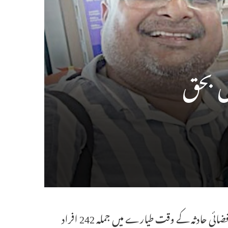
احمدآباد ۔ 13 جون (ایجنسیز) گجرات کے احمداباد میں پیش آئے المناک فضائی حادثہ کے وقت طیارے میں جملہ 242 افراد