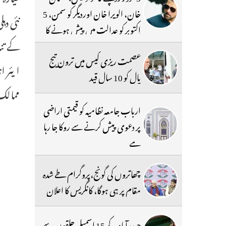
خان، الویرا خان اوردیگر کو سمن، 5
اکتوبر کو عدالت میں پیش ہونے کا
کے تنا
حکم
عصمت ریزی کیس میں ترون تیج
ایئر ا
پال کو 10 سال قید
ممالک 
ارباب جامعہ نظامیہ کو قیمتی اراضی
پر دعوی پیش کرنے سے روکا جا رہا
ہے
چھاتروں کی گونج،پروگرام طے شدہ
مقام پر ہی ہوگا، کانگریس کا اعلان
حیدرآباد کے 15 اسمبلی حلقوں سے