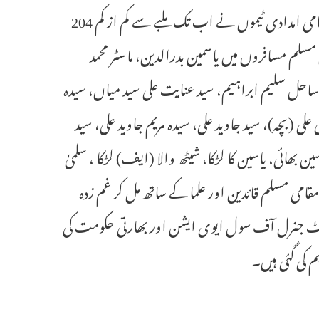
سوار تھے جن میں سے 26 مسلمان مسافر احمدآباد سے تعلق رکھتے تھے۔ مقامی امدادی ٹیموں نے اب تک ملبے سے کم از کم 204
 مسلم مسافروں میں یاسمین بدرالدین، ماسٹر محمد
 ساحل سلیم ابراہیم، سید عنایت علی سید میاں، سیدہ
علی (بچہ)، سید جاوید علی، سیدہ مریم جاوید علی، سید
ین بھائی، یاسین کا لڑکا، شیٹھ والا (ایف) لڑکا ، سلمیٰ
قامی مسلم قائدین اور علما کے ساتھ مل کر غم زدہ
یکٹوریٹ جنرل آف سول ایوی ایشن اور بھارتی حکومت کی
 کی گئی ہیں۔