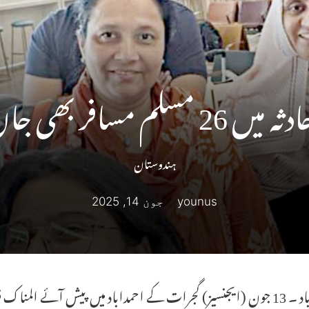
 مسلم مسافر بھی جاں بحق
ہندوستان
younus
جون 14, 2025