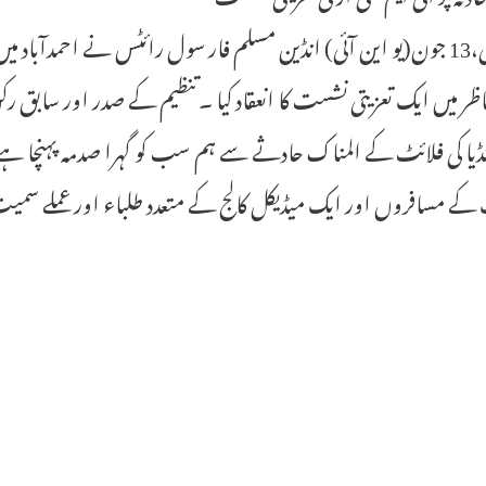
نئی دہلی،13 جون(یو این آئی) انڈین مسلم فار سول رائٹس نے احمدآب
ظر میں ایک تعزیتی نشست کا انعقاد کیا ۔تنظیم کے صدر اور سابق رک
نڈیا کی فلائٹ کے المناک حادثے سے ہم سب کو گہرا صدمہ پہنچا ہ
کے مسافروں اور ایک میڈیکل کالج کے متعدد طلباء اور عملے سمی