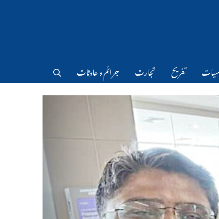
سیات
تفریح
تجارت
جرائم و حادثات