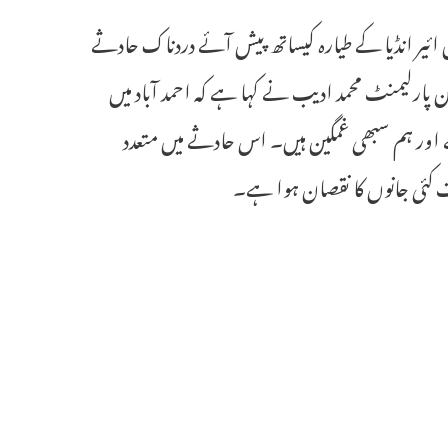
اد میں ائیر انڈیا کے طیارہ کیساتھ پیش آئے دردناک حادثے
ن پارلیمنٹ محمد ادیب نے کہا ہے کہ احمد آباد میں
ے اور ہم سبھی غمگین ہیں۔ اس حادثے میں متعدد
ت کئی جانوں کا نقصان ہوا ہے۔