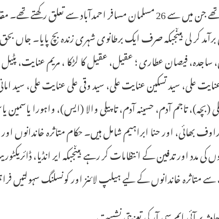
برآمد کر لی ہیںجبکہ صرف ایک برطانوی شہری زندہ بچ پایا۔ جاں بحق
 ساجدہ، فیصان عطاری ؛ عقیل، عقیل کا لڑکا ، مریم عنایت، پٹیل
عنایت علی، سید تسکین عنایت علی، سید وقی علی عنایت علی، سید امانی 
ی (بچہ)، تاجم آدم، حسینہ آدم، تاپیلی والا (ایس)، واہورا یاسمین یاس
وف بھائی، اور حنا ابراہیم شامل ہیں۔ حکام متاثرہ خاندانوں اور م
وں کی مدد اور تدفین کے انتظامات کر رہے ہیںجبکہ ایر انڈیا، ڈائر
ے متاثرہ خاندانوں کے لیے ہیلپ لائنز اور کونسلنگ سہولتیں فراہم
حادثہ پر آئی ایم سی آر کی تعزیتی نشست