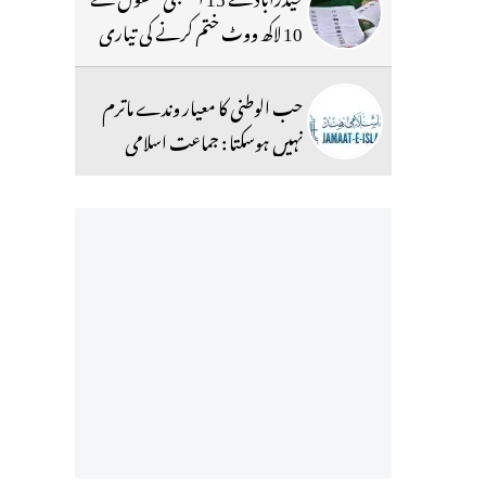
10 لاکھ ووٹ ختم کرنے کی تیاری
حب الوطنی کا معیار وندے ماترم
نہیں ہوسکتا : جماعت اسلامی