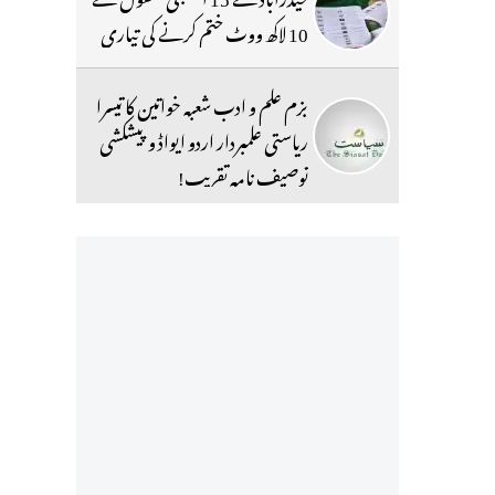
10 لاکھ ووٹ ختم کرنے کی تیاری
بزم علم و ادب شعبہ خواتین کا تیسرا
ریاستی علمبردار اردو ایواڈ و پیشکشی
توصیف نامہ تقریب!