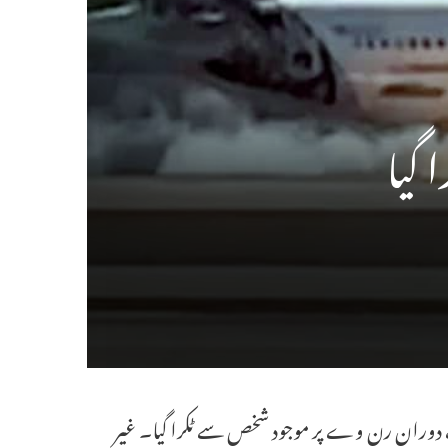
گیا
روانگی کے دوران رن وے پر موجود شخص سے ٹکرا گیا۔ غیر