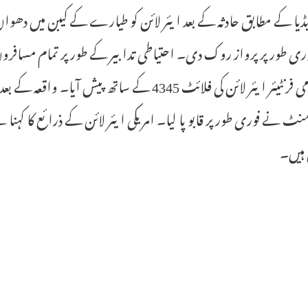
یڈیا کے مطابق حادثہ کے بعد ایئر لائن کو طیارے کے کیبن میں دھو
ی طور پر پرواز روک دی۔ احتیاطی تدابیر کے طور پر تمام مسافروں 
کی مقامی فرنٹیئر ایئر لائن کی فلائٹ 4345 کے سا
منٹ نے فوری طور پر قابو پا لیا۔ امریکی ایئر لائن کے ذرائع کا کہنا
ہیں۔