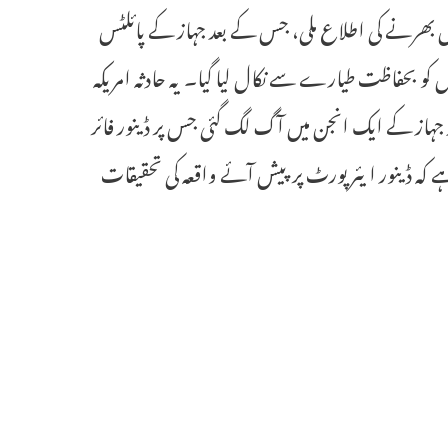
اں بھرنے کی اطلاع ملی، جس کے بعد جہاز کے پائلٹس
کو بحفاظت طیارے سے نکال لیا گیا۔ یہ حادثہ امریکہ
تھ پیش آیا۔ واقعہ کے بعد جہاز کے ایک انجن میں آگ لگ گئی جس پر ڈینور فائر
 ہے کہ ڈینور ایئر پورٹ پر پیش آئے واقعہ کی تحقیقات