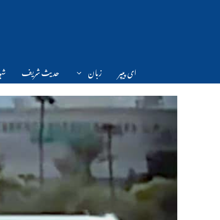
Ski
t
conten
ای پیپر
زبان
حدیث شریف
شہر