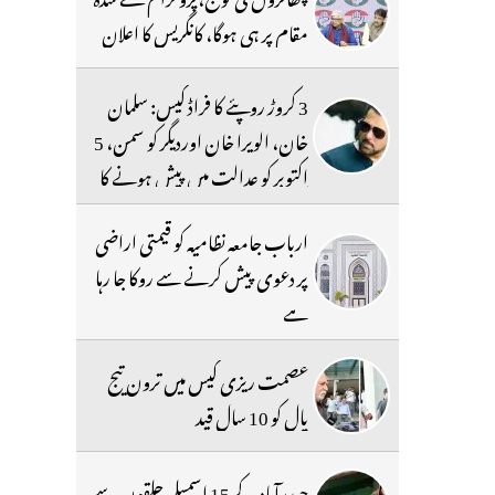
مقام پر ہی ہوگا، کانگریس کا اعلان
3 کروڑ روپئے کا فراڈ کیس: سلمان
خان، الویرا خان اوردیگر کو سمن، 5
اکتوبر کو عدالت میں پیش ہونے کا
حکم
ارباب جامعہ نظامیہ کو قیمتی اراضی
پر دعوی پیش کرنے سے روکا جا رہا
ہے
عصمت ریزی کیس میں ترون تیج
پال کو 10 سال قید
حیدرآباد کے 15 اسمبلی حلقوں سے