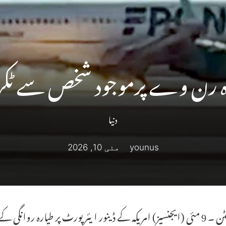
ہ رن وے پرموجود شخص سے ٹکرا 
دنیا
younus
مئی 10, 2026
واشنگٹن ۔ 9 مئی (ایجنسیز) امریکہ کے ڈینور ایئر پورٹ پر طیارہ 