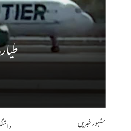
طیار
مشہور خبریں