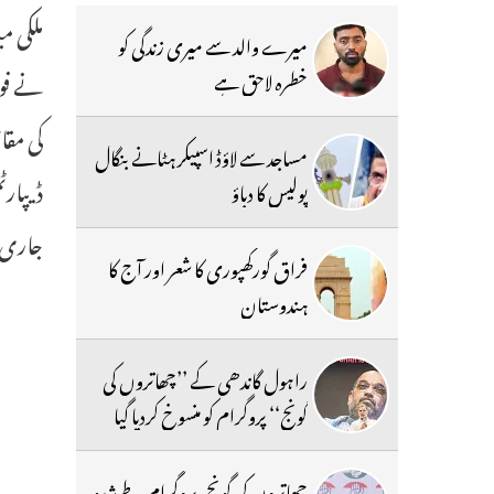
ملکی م
میرے والد سے میری زندگی کو
نے فور
خطرہ لاحق ہے
مساجد سے لاؤڈ اسپیکر ہٹانے بنگال
ڈیپارٹ
پولیس کا دباؤ
جاری 
فراق گورکھپوری کا شعر اور آج کا
ہندوستان
راہول گاندھی کے ’’چھاتروں کی
گونج‘‘ پروگرام کو منسوخ کردیا گیا
چھاتروں کی گونج،پروگرام طے شدہ