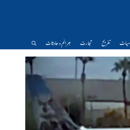
سیات
تفریح
تجارت
جرائم و حادثات