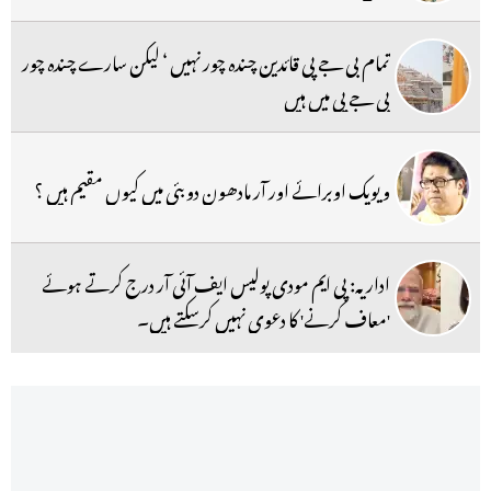
تمام بی جے پی قائدین چندہ چور نہیں ‘ لیکن سارے چندہ چور
بی جے پی میں ہیں
ویویک اوبرائے اور آر مادھون دوبئی میں کیوں مقیم ہیں ؟
اداریہ: پی ایم مودی پولیس ایف آئی آر درج کرتے ہوئے
'معاف کرنے' کا دعوی نہیں کرسکتے ہیں۔