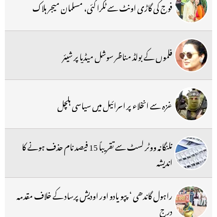
فوج کی گاڑی اونٹ سے ٹکرا گئی، مسلمان میجر ہلاک
فلموں کے بولڈ مناظر سوشل میڈیا پر شیئر
غزہ سے انخلاء پر اسرائیل میں سیاسی ہلچل
تلنگانہ ووٹر لسٹ سے تقریباً 15 فیصد نام حذف ہونے کا
اندیشہ
راہول گاندھی ‘ پپو یادو اور اودیش پرساد کے خلاف مقدمہ
درج