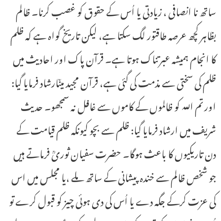
ساتھ نا انصافی ، زیادتی یا اُس کے حقوق کو غصب کرنا۔ ظالم
بظاہر کچھ عرصہ طاقتور لگ سکتا ہے، لیکن تاریخ گواہ ہے کہ ظلم
کا انجام ہمیشہ عبرتناک ہوتا ہے۔ قرآن پاک اور احادیث میں
ظلم کی سختی سے مذمت کی گئی ہے، قرآن مجید میںارشاد فرمایا گیا:
اور تم اللہ کو ظالموں کے کاموں سے غافل نہ سمجھو۔ حدیث
شریف میں ارشاد فرمایا گیا: ظلم سے بچو کیونکہ ظلم قیامت کے
دن تاریکیوں کا باعث ہوگا۔ حضرت سفیان ثوریؒ فرماتے ہیں
جو شخص ظالم سے خندہ پیشانی کے ساتھ ملے ،یا مجلس میں اس
کی عزت کرکے جگہ دے یا اُس کی دی ہوئی چیز کو قبول کرے تو