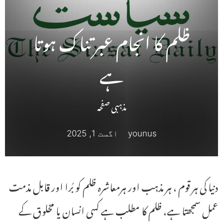
ظلم کا انجام عبرتناک ہوتا
ہے
مذہبی صفحہ
younus
اگست 1, 2025
دنیا کی ہر قوم ، ہر مذہب اور ہرمعاشرہ ظلم کو بُرا اور قابل مذمت
عمل سمجھتا ہے، ظلم کا مطلب ہے کسی انسان یا مخلوق کے