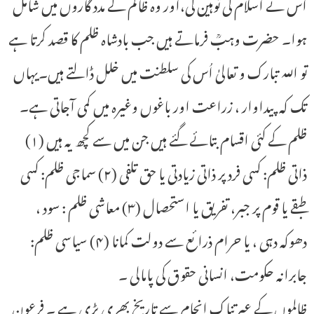
اُس نے اسلام کی توہین کی،اور وہ ظالم کے مدد گاروں میں شامل
ہوا۔ حضرت وہبؒ فرماتے ہیں جب بادشاہ ظلم کا قصد کرتا ہے
تو اللہ تبارک و تعالیٰ اُس کی سلطنت میں خلل ڈالتے ہیں۔یہاں
تک کہ پیداوار ، زراعت اور باغوں وغیرہ میں کمی آجاتی ہے۔
ظلم کے کئی اقسام بتائے گئے ہیں جن میں سے کچھ یہ ہیں (۱)
ذاتی ظلم: کسی فرد پر ذاتی زیادتی یا حق تلفی (۲) سماجی ظلم: کسی
طبقے یا قوم پر جبر، تفریق یا استحصال (۳) معاشی ظلم : سود ،
دھوکہ دہی ، یا حرام ذرائع سے دولت کمانا (۴) سیاسی ظلم:
جابرانہ حکومت، انسانی حقوق کی پامالی ۔
ظالموں کے عبرتناک انجام سے تاریخ بھری پڑی ہے ۔ فرعون