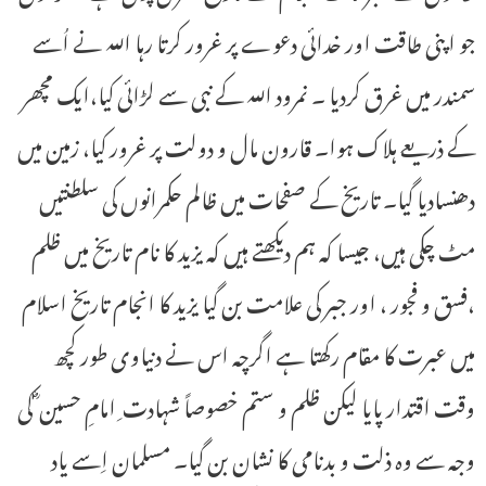
جو اپنی طاقت اور خدائی دعوے پر غرور کرتا رہا اللہ نے اُسے
سمندر میں غرق کردیا ۔ نمرود اللہ کے نبی سے لڑائی کیا،ایک مچھر
کے ذریعے ہلاک ہوا۔ قارون مال و دولت پر غرور کیا، زمین میں
دھنسادیا گیا۔ تاریخ کے صفحات میں ظالم حکمرانوں کی سلطنتیں
مٹ چکی ہیں، جیسا کہ ہم دیکھتے ہیں کہ یزید کا نام تاریخ میں ظلم
،فسق و فجور ، اور جبر کی علامت بن گیا یزید کا انجام تاریخ اسلام
میں عبرت کا مقام رکھتا ہے اگرچہ اس نے دنیاوی طور کچھ
وقت اقتدار پایا لیکن ظلم و ستم خصوصاً شہادت ِ امامِ حسین ؓ کی
وجہ سے وہ ذلت و بدنامی کا نشان بن گیا۔ مسلمان اِسے یاد