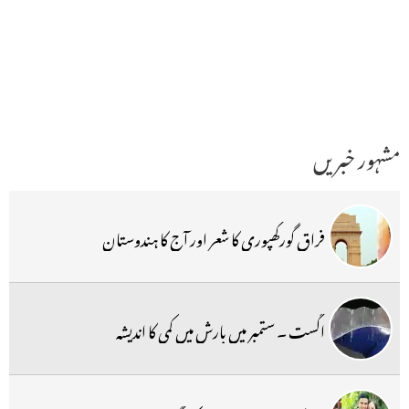
مشہور خبریں
فراق گورکھپوری کا شعر اور آج کا ہندوستان
اگست ۔ ستمبر میں بارش میں کمی کا اندیشہ