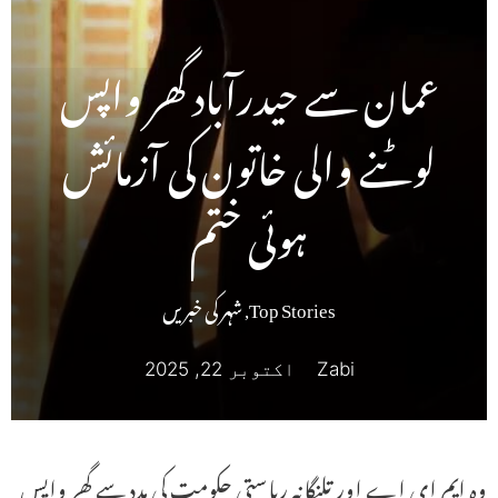
عمان سے حیدرآباد گھر واپس
لوٹنے والی خاتون کی آزمائش
ہوئی ختم
Top Stories
,
شہر کی خبریں
Zabi
اکتوبر 22, 2025
وہ ایم ای اے اور تلنگانہ ریاستی حکومت کی مدد سے گھر واپس