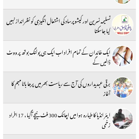
تسلیمہ نسرین اور کیشوپرساد کی اشتعال انگیزی کو نظرانداز نہیں
کیا جاسکتا
ایک خاندان کے تمام افراد اب ایک ہی پولنگ بوتھ پر ووٹ
ڈالیں گے
برقی عہدیداروں کی آج سے ریاست بھر میں پرجا باٹا مہم کا
آغاز
ایئر انڈیا کا طیارہ ہوا میں اچانک 300 فٹ نیچے آگیا ، 17 افراد
زخمی