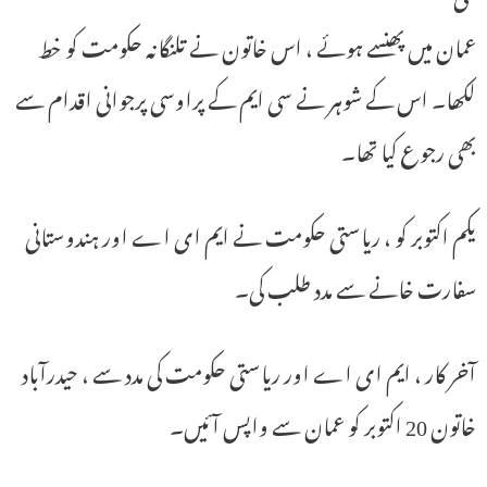
عمان میں پھنسے ہوئے ، اس خاتون نے تلنگانہ حکومت کو خط
لکھا۔ اس کے شوہر نے سی ایم کے پراوسی پرجوانی اقدام سے
بھی رجوع کیا تھا۔
یکم اکتوبر کو ، ریاستی حکومت نے ایم ای اے اور ہندوستانی
سفارت خانے سے مدد طلب کی۔
آخر کار ، ایم ای اے اور ریاستی حکومت کی مدد سے ، حیدرآباد
خاتون 20 اکتوبر کو عمان سے واپس آئیں۔