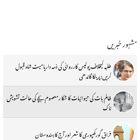
مشہور خبریں
طلبہ کیخلاف پولیس کارروائی کی ذمہ داریامیت شاہ قبول
کریں:پرینکا گاندھی
ظالم بات کی حیوانیات کا شکا رمعصوم بچے کی حالت تشویش
ناک
فراق گورکھپوری کا شعر اور آج کا ہندوستان