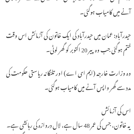
آنے میں کامیاب ہوگئی۔
حیدرآباد: عمان میں حیدرآباد کی ایک خاتون کی آزمائش اس وقت
ختم ہوگئی جب وہ پیر 20 اکتوبر کو گھر لوٹی۔
وہ وزارت خارجہ (ایم ای اے) اور تلنگانہ ریاستی حکومت کی
مدد سے گھر واپس آنے میں کامیاب ہوگئی۔
اس کی آزمائش
یہ خاتون، جس کی عمر 48 سال ہے، لال دروازہ کی رہائشی ہے۔