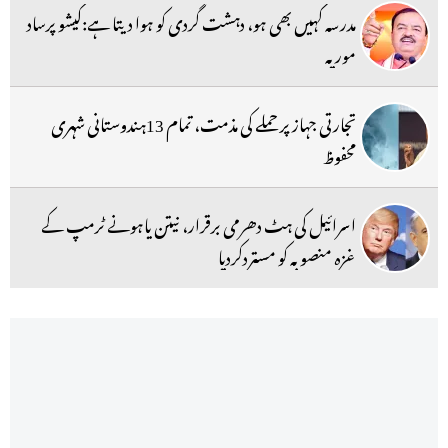
مدرسہ کہیں بھی ہو، دہشت گردی کو ہوا دیتا ہے:کیشو پرساد
موریہ
تجارتی جہاز پر حملے کی مذمت، تمام 13ہندوستانی شہری
محفوظ
اسرائیل کی ہٹ دھرمی برقرار، نیتن یاہونے ٹرمپ کے
غزہ منصوبہ کو مستردکردیا