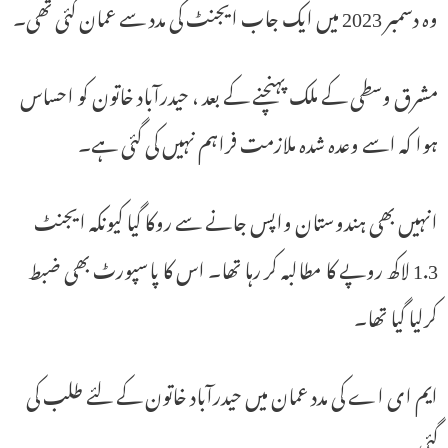
وہ دسمبر 2023 میں ایک جاب ایجنٹ کی مدد سے عمان گئی تھی۔
مشرق وسطی کے ملک پہنچنے کے بعد ، حیدرآباد خاتون کو احساس
ہوا کہ اسے وعدہ شدہ ملازمت فراہم نہیں کی گئی ہے۔
انہیں بھی ہندوستان واپس جانے سے روکا گیا کیونکہ ایجنٹ
1.3 لاکھ روپے کا مطالبہ کر رہا تھا۔ اس کا پاسپورٹ بھی ضبط
کرلیا گیا تھا۔
ایم ای اے کی مدد عمان میں حیدرآباد خاتون کے لئے طلب کی
گئی