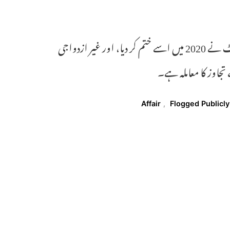
تاہم، واضح رہے کہ بھارت میں زنا اب مجرمانہ جرم نہیں رہا۔ سپریم کورٹ نے 2020 میں اسے ختم کر دیا، اور غیر ازدواجی
جاوز کا معاملہ ہے۔
Affair
,
Flogged Publicly