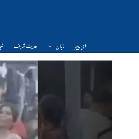
Ski
t
conten
ای پیپر
زبان
حدیث شریف
شہر