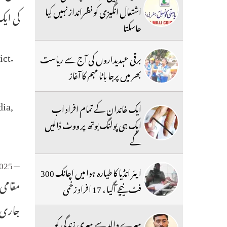
اشتعال انگیزی کو نظرانداز نہیں کیا
کی ای
جاسکتا
ict.
برقی عہدیداروں کی آج سے ریاست
بھر میں پرجا باٹا مہم کا آغاز
dia,
ایک خاندان کے تمام افراد اب
ایک ہی پولنگ بوتھ پر ووٹ ڈالیں
گے
2025
— The Siasat Daily (@TheSiasatDaily)
ایئر انڈیا کا طیارہ ہوا میں اچانک 300
مقامی 
فٹ نیچے آگیا ، 17 افراد زخمی
جاری ر
میرے والد سے میری زندگی کو