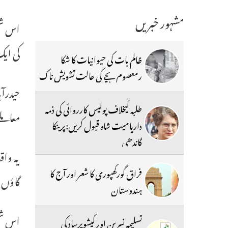
مشہور خبریں
اس شخص
کی ای
ظالم بات کی حیوانیات کا شکا
رمعصوم بچے کی حالت تشویش ناک
حیدرآب
طلبہ کیخلاف پولیس کارروائی کی ذمہ
معاملے
داریامیت شاہ قبول کریں:پرینکا
گاندھی
یہ واق
فراق گورکھپوری کا شعر اور آج کا
گاؤں 
ہندوستان
اس شخص
تسلیمہ نسرین اور کیشوپرساد کی