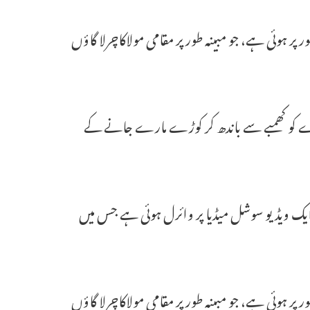
ہوئی ہے، جو مبینہ طور پر مقامی مولاکاچرلا گاؤں
 جوڑے کو کھمبے سے باندھ کر کوڑے مارے جانے کے
 ایک ویڈیو سوشل میڈیا پر وائرل ہوئی ہے جس میں
ہوئی ہے، جو مبینہ طور پر مقامی مولاکاچرلا گاؤں