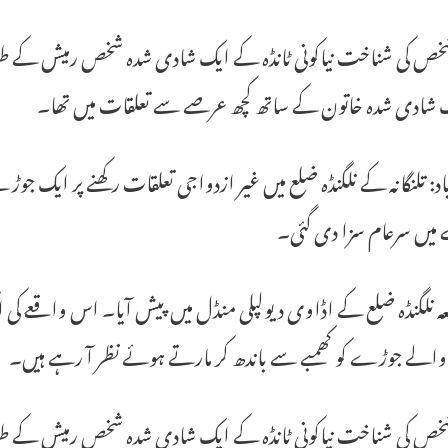
 کی شناخت نیاکونی ٹانڈہ کے ایک شادی شدہ شخص رمیش کے طور پر 
ک شادی شدہ خاتون کے ساتھ کچھ عرصے سے تعلقات میں تھا۔
اد: تلنگانہ کے نلگنڈہ ضلع میں غیر ازدواجی تعلقات رکھنے پر ایک
 میں سرعام سزا دی گئی۔
عہ نلگنڈہ ضلع کے اڈاوی دیولپلی منڈل میں پیش آیا۔ اس واقعے کی
والے جوڑے کو کھمبے سے باندھ کر مارتے ہوئے نظر آ رہے ہیں۔
 کی شناخت نیاکونی ٹانڈہ کے ایک شادی شدہ شخص رمیش کے طور پر 