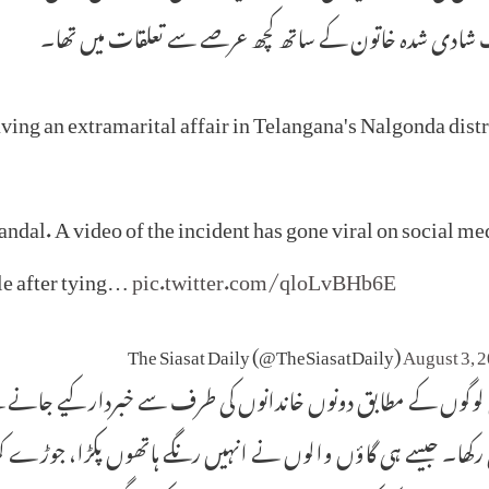
ک شادی شدہ خاتون کے ساتھ کچھ عرصے سے تعلقات میں تھا۔
aving an extramarital affair in Telangana's Nalgonda distr
dal. A video of the incident has gone viral on social me
ple after tying…
pic.twitter.com/qloLvBHb6E
August 3, 
لوگوں کے مطابق دونوں خاندانوں کی طرف سے خبردار کیے جانے کے
کھا۔ جیسے ہی گاؤں والوں نے انہیں رنگے ہاتھوں پکڑا، جوڑے کو 