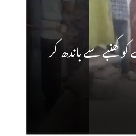
کو کھنبے سے باندھ کر