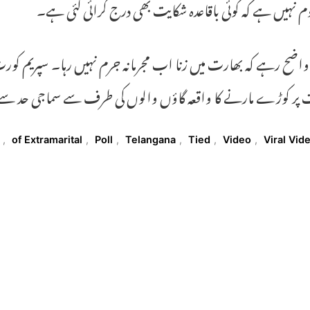
وم نہیں ہے کہ کوئی باقاعدہ شکایت بھی درج کرائی گئی ہے۔
 پر کوڑے مارنے کا واقعہ گاؤں والوں کی طرف سے سماجی حد سے ت
T
,
of Extramarital
,
Poll
,
Telangana
,
Tied
,
Video
,
Viral Vid