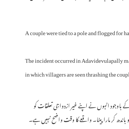
A couple were tied to a pole and flogged for h
The incident occurred in Adavidevulapally man
in which villagers are seen thrashing the cou
 باوجود انہوں نے اپنے غیر ازدواجی تعلقات کو
باندھ کر مارا پیٹا۔ واقعے کا وقت واضح نہیں ہے۔