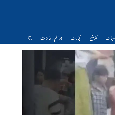
سیات
تفریح
تجارت
جرائم و حادثات