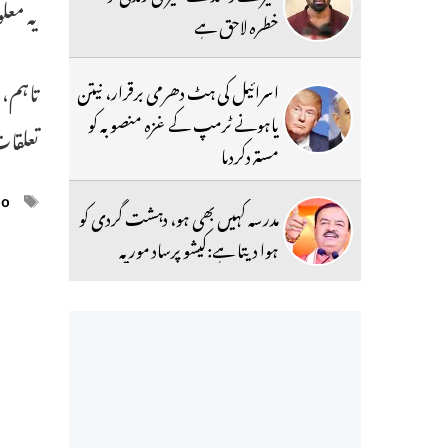
یہ معل
خطرہ لاحق ہے
اسرائیل کی ہٹ دھرمی برقرار، نیتن
یاہونے ٹرمپ کے غزہ منصوبہ کو
تعلقات
مستردکردیا
ags
eo
مدرسہ کہیں بھی ہو، دہشت گردی کو
ہوا دیتا ہے:کیشو پرساد موریہ