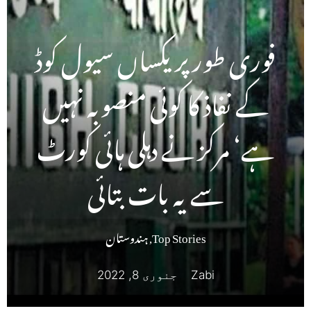
فوری طور پر یکساں سیول کوڈ
کے نفاذ کا کوئی منصوبہ نہیں
ہے‘ مرکز نے دہلی ہائی کورٹ
سے یہ بات بتائی
Top Stories
,
ہندوستان
Zabi
جنوری 8, 2022