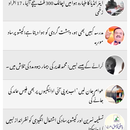
ایئر انڈیا کا طیارہ ہوا میں اچانک 300 فٹ نیچے آگیا ، 17 افراد
زخمی
مدرسہ کہیں بھی ہو، دہشت گردی کو ہوا دیتا ہے:کیشو پرساد
موریہ
کرائے کے پیسے نہیں: محمد قدیر کی بیمار بیوہ مدد کی تلاش میں ۔
عوام جان لیں ‘ اب یو پی آئی ادائیگیوں پر بھی فیس عائد کی
جائے گی
تسلیمہ نسرین اور کیشوپرساد کی اشتعال انگیزی کو نظرانداز نہیں
کیا جاسکتا