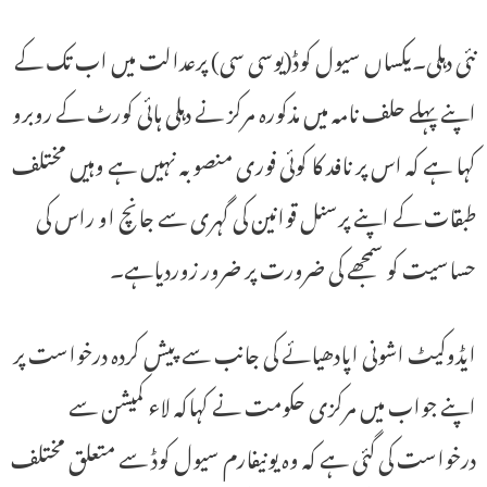
نئی دہلی۔یکساں سیول کوڈ(یوسی سی) پرعدالت میں اب تک کے
اپنے پہلے حلف نامہ میں مذکورہ مرکز نے دہلی ہائی کورٹ کے روبرو
کہا ہے کہ اس پر نافد کا کوئی فوری منصوبہ نہیں ہے وہیں مختلف
طبقات کے اپنے پرسنل قوانین کی گہری سے جانچ او راس کی
حساسیت کو سمجھے کی ضرورت پر ضرور زوردیاہے۔
ایڈوکیٹ اشونی اپادھیائے کی جانب سے پیش کردہ درخواست پر
اپنے جواب میں مرکزی حکومت نے کہاکہ لاء کمیشن سے
درخواست کی گئی ہے کہ وہ یونیفارم سیول کوڈ سے متعلق مختلف