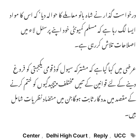
درخواست گذار نے شاہ بانو معاملے کا حوالہ دیا‘ کہ اس کا مواد
ایسا لگ رہا ہے کہ مسلم کمیونٹی خود اپنے پرسنل لاء میں
اصلاحات تلاش کررہی ہے۔
عرضی میں کہا گیاہے کہ مشترکہ سیول کوڈ قومی یکجہتی کو فروغ
دینے کے لئے قوانین کے تئیں مختلف پیچیدگیوں کو ختم کرنے
کے مقصد میں مدد گار ثابت ہوگاجن میں متضاد نظریات شامل
ہیں۔
Tags
Center
,
Delhi High Court
,
Reply
,
UCC