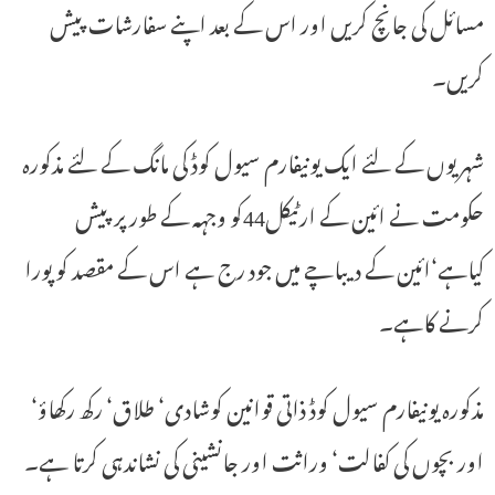
مسائل کی جانچ کریں اور اس کے بعد اپنے سفارشات پیش
کریں۔
شہریوں کے لئے ایک یونیفارم سیول کوڈ کی مانگ کے لئے مذکورہ
حکومت نے ائین کے ارٹیکل44کو وجہہ کے طور پر پیش
کیاہے‘ائین کے دیباچے میں جود رج ہے اس کے مقصد کو پورا
کرنے کاہے۔
مذکورہ یونیفارم سیول کوڈ ذاتی قوانین کوشادی‘ طلاق‘ رکھ رکھاؤ‘
اور بچوں کی کفالت‘ وراثت اور جانشینی کی نشاندہی کرتا ہے۔