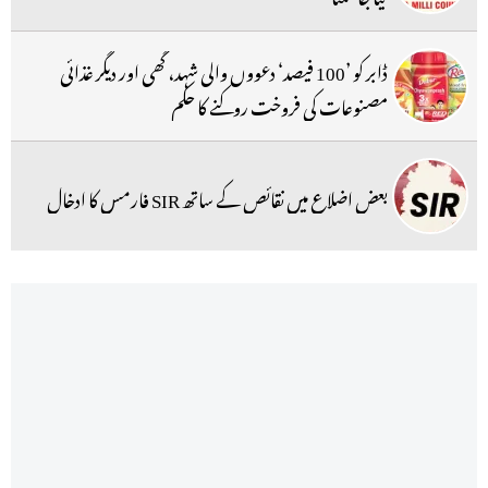
ڈابر کو ’100 فیصد‘ دعووں والی شہد، گھی اور دیگر غذائی
مصنوعات کی فروخت روکنے کا حکم
بعض اضلاع میں نقائص کے ساتھ SIR فارمس کا ادخال