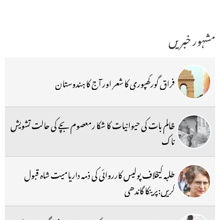
مشہور خبریں
فراق گورکھپوری کا شعر اور آج کا ہندوستان
ظالم بات کی حیوانیات کا شکا رمعصوم بچے کی حالت تشویش
ناک
طلبہ کیخلاف پولیس کارروائی کی ذمہ داریامیت شاہ قبول
کریں:پرینکا گاندھی